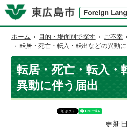
Foreign Lan
ホーム
目的・場面別で探す
ご不幸
現
転居・死亡・転入・転出などの異動に
在
の
位
転居・死亡・転入・
置
異動に伴う届出
更新日