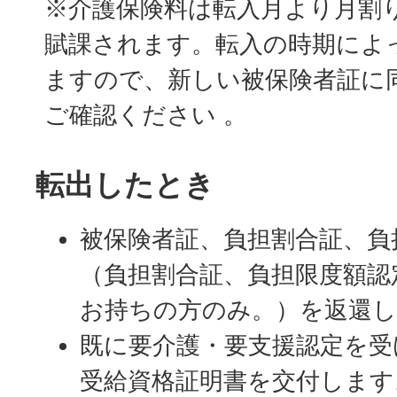
※介護保険料は転入月より月割
介護保険課窓口にて認定申
賦課されます。転入の時期によ
い。受給資格証明書の交付
ますので、新しい被保険者証に
は、早めに相談してくださ
ご確認ください 。
転入前の市町村で各種減額
転出したとき
場合で転入後も引き続き減
とするときは、改めて申請
被保険者証、負担割合証、負
（負担割合証、負担限度額認
居宅事業所が変わらない場
お持ちの方のみ。）を返還
す。
既に要介護・要支援認定を受
受給資格証明書を交付します