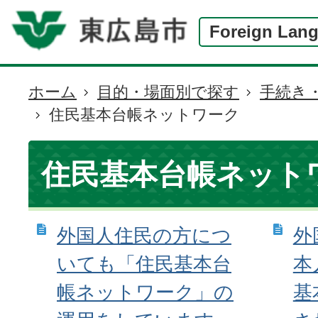
Foreign Lan
ホーム
目的・場面別で探す
手続き
現
住民基本台帳ネットワーク
在
の
位
住民基本台帳ネット
置
外国人住民の方につ
外
いても「住民基本台
本
帳ネットワーク」の
基