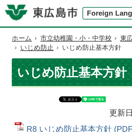
Foreign Lan
ホーム
市立幼稚園・小・中学校
東
現
いじめ防止
いじめ防止基本方針
在
の
位
いじめ防止基本方針
置
更新日
R8 いじめ防止基本方針 (PD