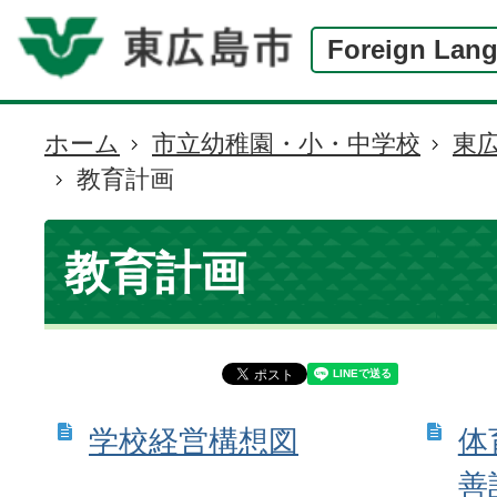
Foreign Lan
ホーム
市立幼稚園・小・中学校
東
現
教育計画
在
の
位
教育計画
置
学校経営構想図
体
善