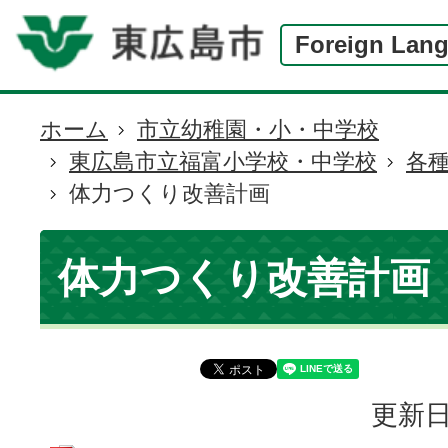
Foreign Lan
ホーム
市立幼稚園・小・中学校
現
東広島市立福富小学校・中学校
各
在
体力つくり改善計画
の
位
置
体力つくり改善計画
更新日