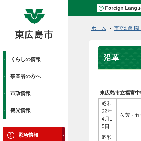
Foreign Langu
現
ホーム
市立幼稚園
在
の
位
沿革
置
くらしの情報
事業者の方へ
東広島市立福富中
市政情報
昭和
観光情報
22年
久芳・竹
4月1
5日
緊急情報
昭和