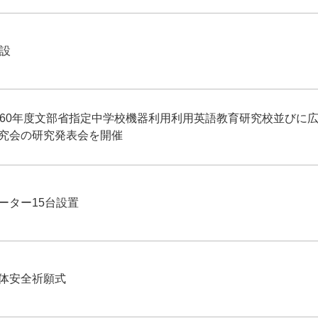
開設
・60年度文部省指定中学校機器利用利用英語教育研究校並びに
究会の研究発表会を開催
ーター15台設置
体安全祈願式