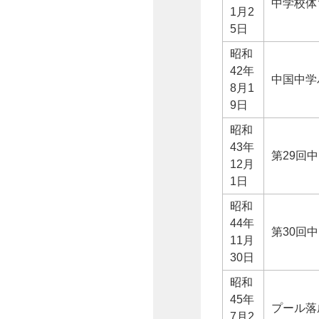
中学校体
1月2
5日
昭和
42年
中国中学
8月1
9日
昭和
43年
第29回
12月
1日
昭和
44年
第30回
11月
30日
昭和
45年
プール落
7月2