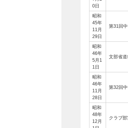
0日
昭和
45年
第31回
11月
29日
昭和
46年
文部省道
5月1
1日
昭和
46年
第32回
11月
28日
昭和
48年
クラブ部
12月