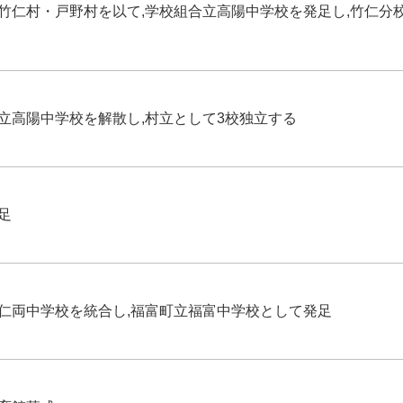
竹仁村・戸野村を以て,学校組合立高陽中学校を発足し,竹仁分
立高陽中学校を解散し,村立として3校独立する
足
仁両中学校を統合し,福富町立福富中学校として発足