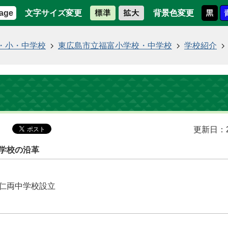
文字サイズ変更
背景色変更
age
・小・中学校
東広島市立福富小学校・中学校
学校紹介
更新日：2
学校の沿革
仁両中学校設立