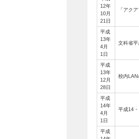
12年
「アクア
10月
21日
平成
13年
文科省平
4月
1日
平成
13年
校内LA
12月
28日
平成
14年
平成14
4月
1日
平成
14年