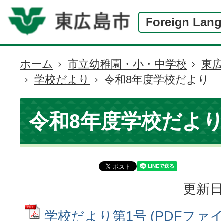
Foreign Lan
ホーム
市立幼稚園・小・中学校
東
現
学校だより
令和8年度学校だより
在
の
位
令和8年度学校だよ
置
更新日
学校だより第1号 (PDFファイル: