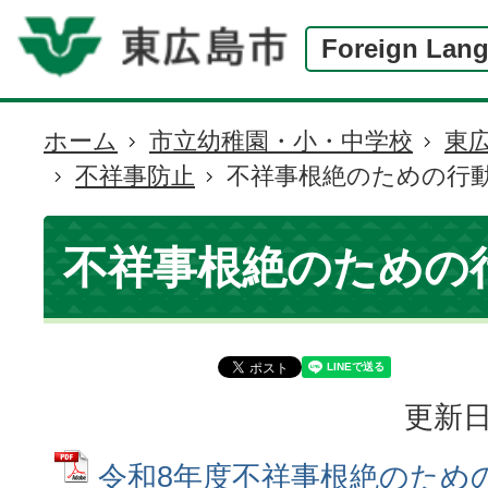
Foreign Lan
ホーム
市立幼稚園・小・中学校
東
現
不祥事防止
不祥事根絶のための行
在
の
位
不祥事根絶のための
置
更新日
令和8年度不祥事根絶のための