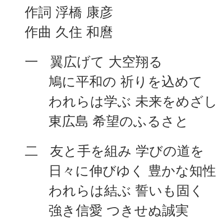
作詞 浮橋 康彦
作曲 久住 和麿
一 翼広げて 大空翔る
鳩に平和の 祈りを込めて
われらは学ぶ 未来をめざし
東広島 希望のふるさと
二 友と手を組み 学びの道を
日々に伸びゆく 豊かな知性
われらは結ぶ 誓いも固く
強き信愛 つきせぬ誠実