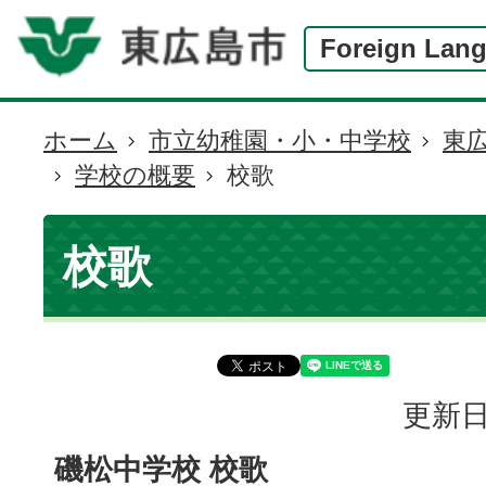
Foreign Lan
ホーム
市立幼稚園・小・中学校
東
現
学校の概要
校歌
在
の
位
校歌
置
更新日
磯松中学校 校歌