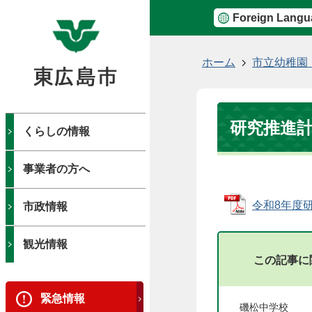
Foreign Langu
現
ホーム
市立幼稚園
在
の
位
研究推進
置
くらしの情報
事業者の方へ
令和8年度研究
市政情報
観光情報
この記事に
緊急情報
磯松中学校