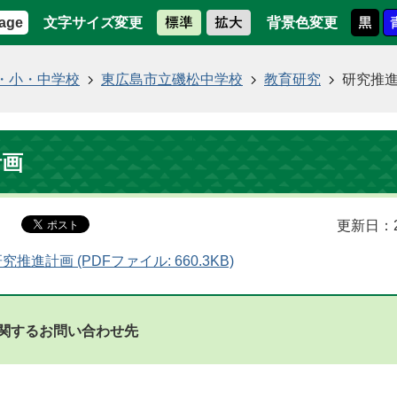
文字サイズ変更
背景色変更
age
・小・中学校
東広島市立磯松中学校
教育研究
研究推
計画
更新日：2
推進計画 (PDFファイル: 660.3KB)
関するお問い合わせ先