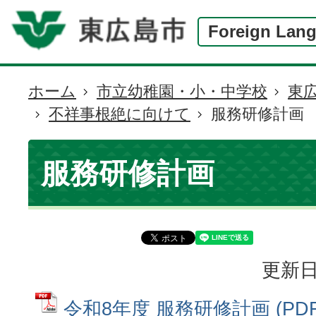
Foreign Lan
ホーム
市立幼稚園・小・中学校
東
現
不祥事根絶に向けて
服務研修計画
在
の
位
服務研修計画
置
更新日
令和8年度 服務研修計画 (PD