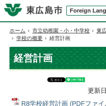
Foreign Lan
ホーム
市立幼稚園・小・中学校
東
現
学校の概要
経営計画
在
の
位
経営計画
置
更新日
R8学校経営計画 (PDFファイル: