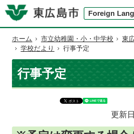
Foreign Lan
ホーム
市立幼稚園・小・中学校
東
現
学校だより
行事予定
在
の
位
行事予定
置
更新日