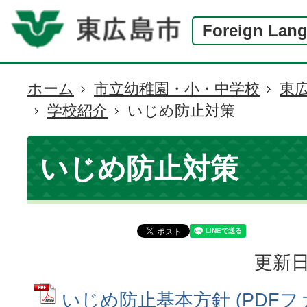
Foreign Lan
ホーム
市立幼稚園・小・中学校
東
現
学校紹介
いじめ防止対策
在
の
位
いじめ防止対策
置
更新日
いじめ防止基本方針 (PDFファイ