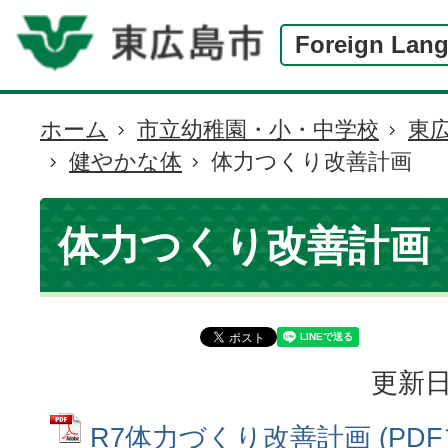
Foreign Lan
ホーム
市立幼稚園・小・中学校
東
現
健やかな体
体力つくり改善計画
在
の
位
体力つくり改善計画
置
更新日
R7体力づくり改善計画 (PD