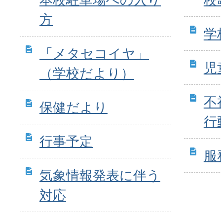
方
学
「メタセコイヤ」
児
（学校だより）
不
保健だより
行
行事予定
服
気象情報発表に伴う
対応