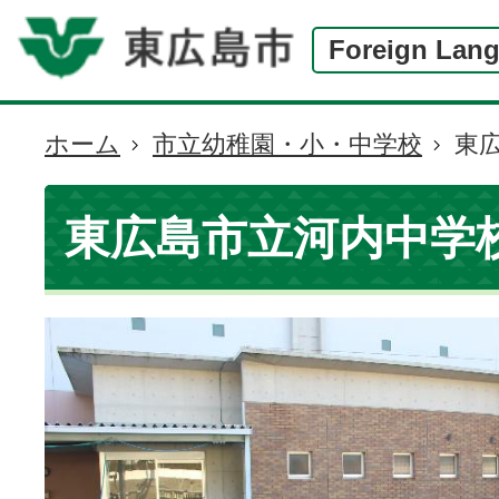
Foreign Lan
ホーム
市立幼稚園・小・中学校
東
現
在
の
東広島市立河内中学
位
置