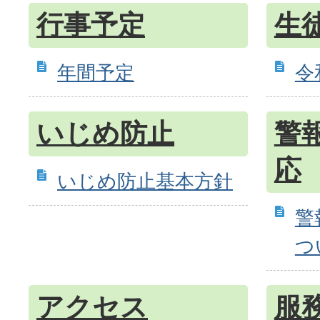
行事予定
生
年間予定
令
いじめ防止
警
応
いじめ防止基本方針
警
つ
アクセス
服