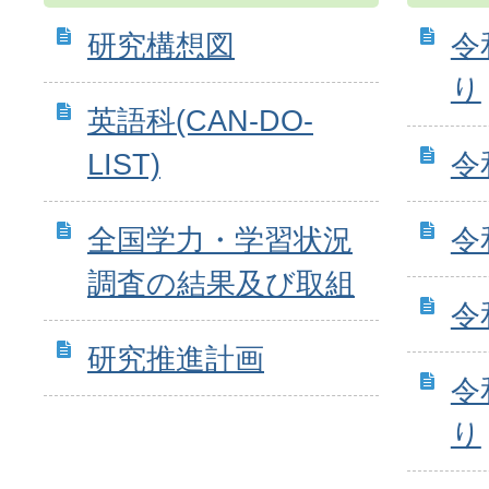
研究構想図
令
り
英語科(CAN-DO-
LIST)
令
全国学力・学習状況
令
調査の結果及び取組
令
研究推進計画
令
り