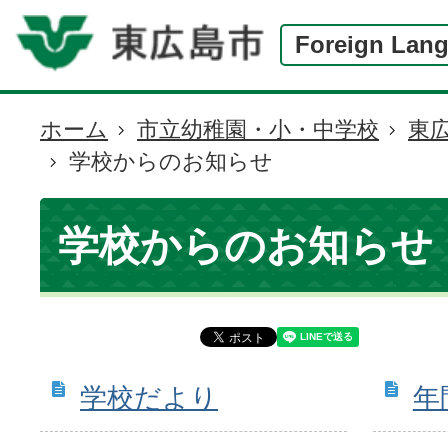
Foreign Lan
ホーム
市立幼稚園・小・中学校
東
現
学校からのお知らせ
在
の
位
学校からのお知らせ
置
学校だより
年