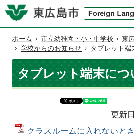
Foreign Lan
ホーム
市立幼稚園・小・中学校
東
現
学校からのお知らせ
タブレット端
在
の
位
タブレット端末につ
置
更新日
クラスルームに入れないときの