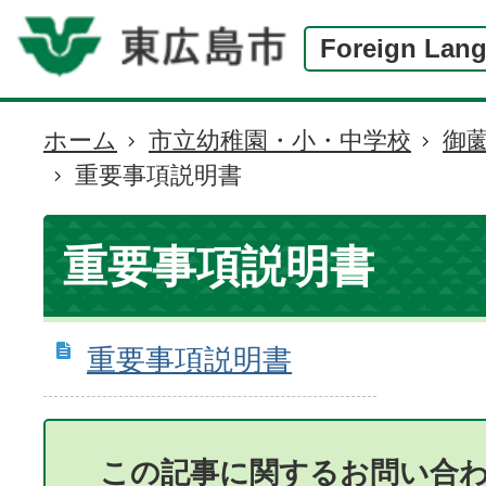
Foreign Lan
ホーム
市立幼稚園・小・中学校
御
現
重要事項説明書
在
の
位
重要事項説明書
置
重要事項説明書
この記事に関するお問い合