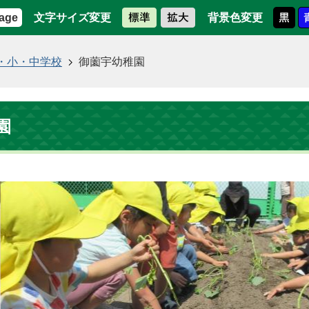
文字サイズ変更
背景色変更
age
・小・中学校
御薗宇幼稚園
園