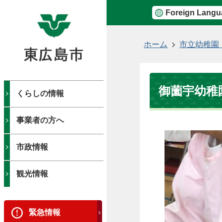
Foreign Langu
現
ホーム
市立幼稚園
在
の
位
御薗宇幼稚
置
くらしの情報
事業者の方へ
市政情報
観光情報
緊急情報