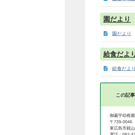
園だより
園だより
給食だよ
給食だよ
この記事
御薗宇幼稚園
〒739-0046
東広島市鏡山
電話：082-42