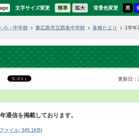
文字サイズ変更
背景色変更
age
・小・中学校
東広島市立西条中学校
各種たより
1学年
更新日：2
学年通信を掲載しております。
ファイル: 345.1KB)