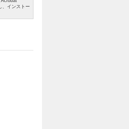
robat
し、インストー