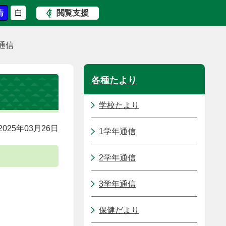
閲覧支援
通信
各種たより
学校たより
025年03月26日
1学年通信
2学年通信
3学年通信
保健だより