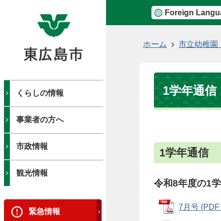
Foreign Langu
現
ホーム
市立幼稚園
在
の
位
1学年通信
置
くらしの情報
事業者の方へ
市政情報
1学年通信
観光情報
令和8年度の1
7月号 (PDF
緊急情報