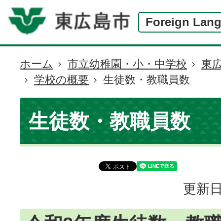
Foreign Lan
ホーム
市立幼稚園・小・中学校
東
現
学校の概要
生徒数・教職員数
在
の
位
生徒数・教職員数
置
更新日