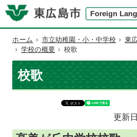
Foreign Lan
ホーム
市立幼稚園・小・中学校
東
現
学校の概要
校歌
在
の
位
校歌
置
更新日