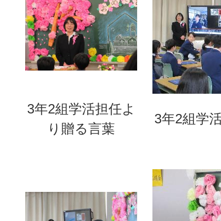
3年2組学活担任よ
3年2組学
り贈る言葉