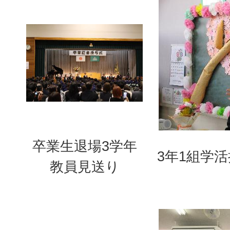
卒業生退場3学年
3年1組学
教員見送り