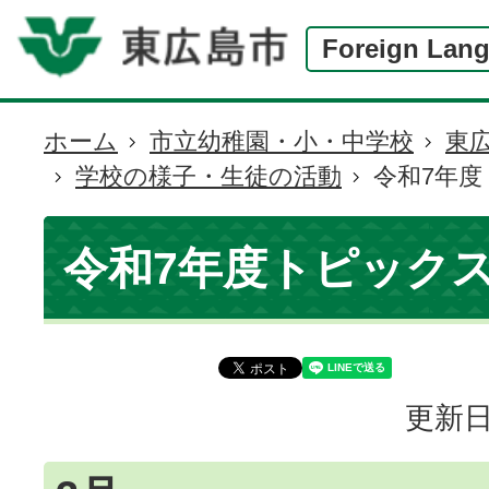
Foreign Lan
ホーム
市立幼稚園・小・中学校
東
現
学校の様子・生徒の活動
令和7年
在
の
位
令和7年度トピック
置
更新日