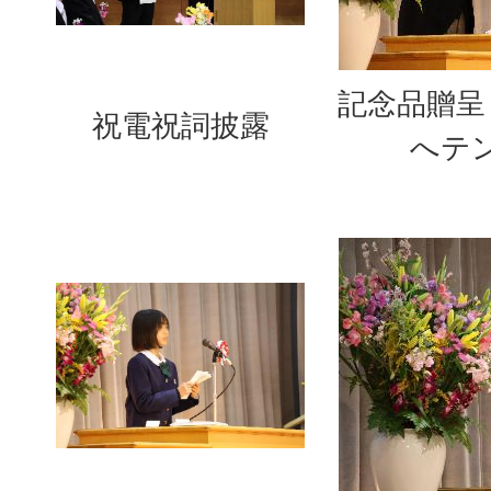
記念品贈呈
祝電祝詞披露
へテ