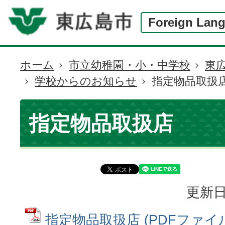
Foreign Lan
ホーム
市立幼稚園・小・中学校
東
現
学校からのお知らせ
指定物品取扱
在
の
位
指定物品取扱店
置
更新日
指定物品取扱店 (PDFファイル: 