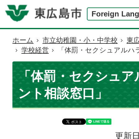
Foreign Lan
ホーム
市立幼稚園・小・中学校
東
現
学校経営
「体罰・セクシュアルハ
在
の
位
「体罰・セクシュア
置
ント相談窓口」
更新日