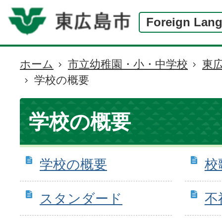
Foreign Lan
ホーム
市立幼稚園・小・中学校
東
現
学校の概要
在
の
位
学校の概要
置
学校の概要
校
スタンダード
不