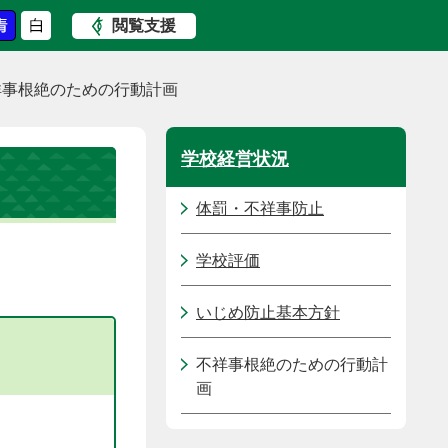
閲覧支援
祥事根絶のための行動計画
学校経営状況
体罰・不祥事防止
学校評価
いじめ防止基本方針
不祥事根絶のための行動計
画