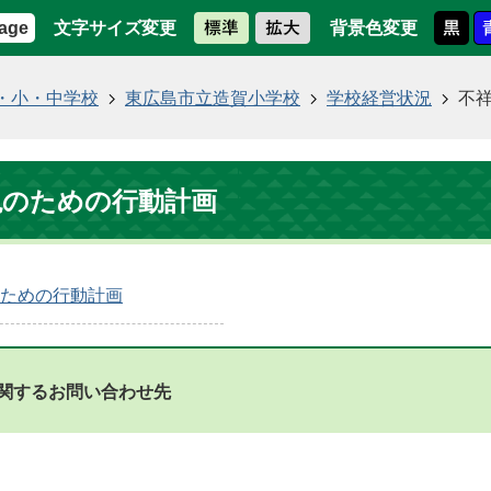
文字サイズ変更
背景色変更
age
・小・中学校
東広島市立造賀小学校
学校経営状況
不
絶のための行動計画
ための行動計画
関するお問い合わせ先