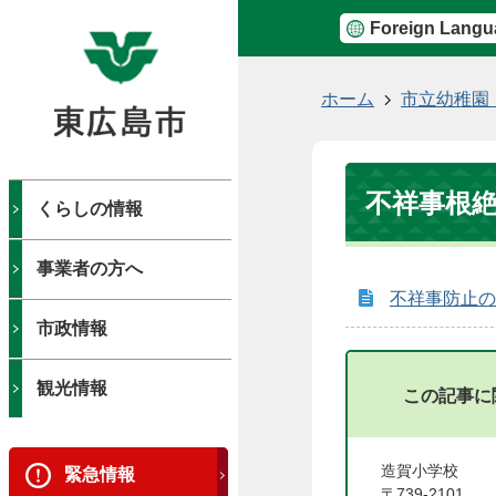
Foreign Langu
現
ホーム
市立幼稚園
在
の
位
不祥事根
置
くらしの情報
事業者の方へ
不祥事防止の
市政情報
観光情報
この記事に
造賀小学校
緊急情報
〒739-2101