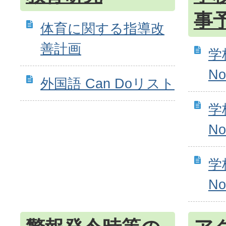
事
体育に関する指導改
善計画
学
N
外国語 Can Doリスト
学
N
学
N