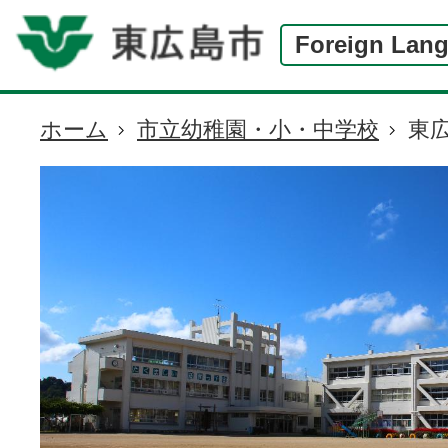
Foreign Lan
ホーム
市立幼稚園・小・中学校
東
現
在
の
位
置