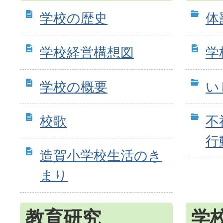
学校の歴史
体
学校経営構想図
学
学校の概要
い
校歌
不
行
造賀小学校生活のき
まり
教育研究
学