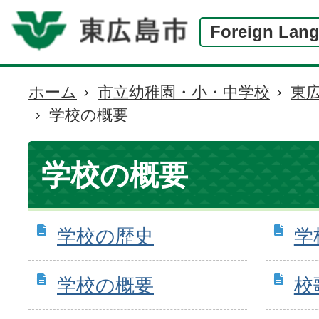
Foreign Lan
ホーム
市立幼稚園・小・中学校
東
現
学校の概要
在
の
位
学校の概要
置
学校の歴史
学
学校の概要
校