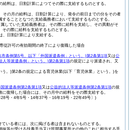
の給料は、日割計算によつてその際に支給するものとする。
、その月の給料は、日割計算により、発令の前日までの分をその者
属することとなつた支給義務者において支給するものとする。
所属していた支給義務者は、その際に給料を支給し、その異動がそ
、その際に給料を支給するものとする。
は、日割計算により支給する。
専従許可の有効期間の終了により復職した場合
広島市条例第5号。以下「外国派遣条例」という。)
第2条第1項
又は
公
法人等派遣条例」という。)
第2条第1項
の規定により派遣され、又
いう。)
第2条の規定による育児休業
(以下「育児休業」という。)
を
外国派遣条例第2条第1項
又は
公益的法人等派遣条例第2条第1項
の規
務に復帰した場合には、その月中の給料をその際支給する。
号・4年5号・14年37号・16年19号・22年49号〕)
けている者には、次に掲げる者は含まれないものとする。
姉妹等が受ける扶養手当又は民間事業所その他のこれに相当する手