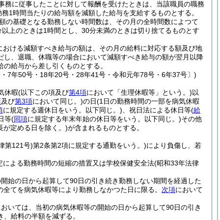
事務に従事したことに対して報酬を受けたときは、当該職員の職務
勤務1時間当たりの給与額を減額した給与を支給するものとする。
額の基礎となる勤務しない時間数は、その月の全時間数によつて
分以上のときは1時間とし、30分未満のときは切り捨てるものとす
における減額すべき給与の額は、その月の給料に対応する額及び地
だし、退職、休職等の場合において減額すべき給与の額が翌月以降
給の給与から差し引くものとする。
・7年50号・18年20号・28年41号・令和元年78号・6年37号〕)
気休暇
(以下この項及び
第4項
において「生理休暇等」という。)
以
項
及び
第3項
において同じ。)
の日
(1日の勤務時間の一部を病気休暇
項
に規定する週休日をいう。以下同じ。)
、祝日法による休日等
(
給
日等
(
同項
に規定する年末年始の休日等をいう。以下同じ。)
その他
長が定める日を除く。)
が含まれるものとする。
律第121号)
第2条第2項に規定する通勤をいう。)
により負傷し、若
の規定による勤務時間の短縮の措置又は学校保健安全法
(昭和33年法律
開始の日から起算して90日の引き続き勤務しない期間を経過した
間の全てを病気休暇等により勤務しなかつた日に限る。
次項
において
おいては、当初の病気休暇等の開始の日から起算して90日の引き
き、給料の半額を減ずる。