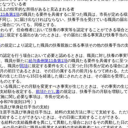
となつている者
円以上の恒常的な所得があると見込まれる者
11条第1項
の職員たる要件を具備するに至つた職員は、市長が定める様
下同じ。)
に届け出なければならない。
扶養手当を受けている職員の届出
た場合についても、同様とする。
かわらず、任命権者において扶養の事実等を認定することができる場合
項
に規定する届出があつたときは、その届出に係る事実及び扶養手当の
項
の規定により認定した職員の扶養親族に係る事項その他の扶養手当の
の認定を行う場合において必要と認めるときは、職員に対し扶養の事実
は、職員が新たに
給与条例第11条第1項
の職員たる要件を具備するに至つ
し、職員が
同項
に規定する要件を欠くに至つた日
(市長が定める場合に
が月の初日であるときは、その日の属する月の前月)
をもつて終わる。
た
実の生じた日から15日を経過した後にされたときは、その届出を受理し
ものとする。
ている職員にその月額を変更すべき事実が生じたときは、その事実の生
支給額を改定する。
前項ただし書
の規定は、扶養手当の月額を増額して
実施に関し必要な事項は、市長が定める。
令和7年規則13号〕)
手当及び単身赴任手当の支給)
住居手当及び単身赴任手当は、給料の支給方法に準じて支給する。
ただ
支給することができないときは、その日後に支給することができる。
する給料の支給義務者を異にして異動した場合におけるその異動した日
、その月の初日に職員が所属する給料の支給義務者において支給する。