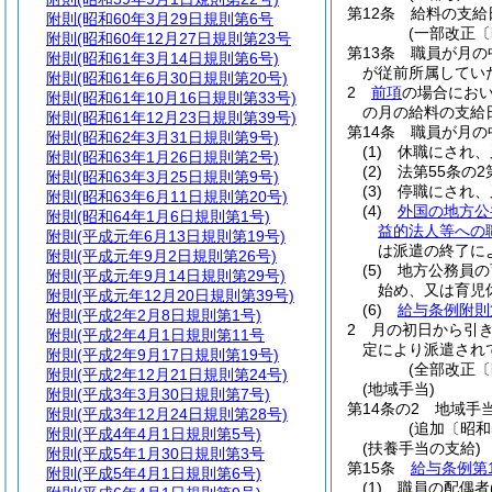
第12条
給料の支給
附則
(昭和60年3月29日規則第6号
(一部改正〔
附則
(昭和60年12月27日規則第23号
第13条
職員が月の
附則
(昭和61年3月14日規則第6号)
が従前所属してい
附則
(昭和61年6月30日規則第20号)
2
前項
の場合にお
附則
(昭和61年10月16日規則第33号)
の月の給料の支給
附則
(昭和61年12月23日規則第39号)
第14条
職員が月の
附則
(昭和62年3月31日規則第9号)
(1)
休職にされ、
附則
(昭和63年1月26日規則第2号)
(2)
法第55条の
附則
(昭和63年3月25日規則第9号)
(3)
停職にされ、
附則
(昭和63年6月11日規則第20号)
(4)
外国の地方公
附則
(昭和64年1月6日規則第1号)
益的法人等への
附則
(平成元年6月13日規則第19号)
は派遣の終了に
附則
(平成元年9月2日規則第26号)
(5)
地方公務員の
附則
(平成元年9月14日規則第29号)
始め、又は育児
附則
(平成元年12月20日規則第39号)
(6)
給与条例附則
附則
(平成2年2月8日規則第1号)
2
月の初日から引
附則
(平成2年4月1日規則第11号
定により派遣され
附則
(平成2年9月17日規則第19号)
(全部改正〔
附則
(平成2年12月21日規則第24号)
(地域手当)
附則
(平成3年3月30日規則第7号)
第14条の2
地域手
附則
(平成3年12月24日規則第28号)
(追加〔昭和
附則
(平成4年4月1日規則第5号)
(扶養手当の支給)
附則
(平成5年1月30日規則第3号
第15条
給与条例第
附則
(平成5年4月1日規則第6号)
(1)
職員の配偶者