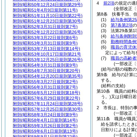
4
前2項
の規定の適
附則
(昭和50年12月24日規則第29号)
(全部改正〔
附則
(昭和51年4月9日規則第11号)
第8条
扶養手当、
附則
(昭和51年11月10日規則第22号)
(1)
給与条例第2
附則
(昭和51年12月23日規則第30号)
(2)
第7条第2項
の
附則
(昭和52年3月31日規則第7号)
(3)
法第29条第
附則
(昭和52年12月22日規則第26号)
(4)
給与条例附則
附則
(昭和53年3月22日規則第6号)
(5)
勤務時間条例
附則
(昭和53年3月31日規則第9号)
(6)
職員の育児休
附則
(昭和53年7月13日規則第14号)
定によって給与
附則
(昭和53年10月17日規則第21号
(7)
職員の高齢者
附則
(昭和53年12月25日規則第26号)
(一部改正〔
附則
(昭和54年3月31日規則第9号)
(給与の額の端数の
附則
(昭和54年7月30日規則第20号)
第9条
給与の計算
附則
(昭和54年12月20日規則第35号)
する。
附則
(昭和55年3月27日規則第2号)
(給料の支給)
附則
(昭和56年3月31日規則第7号)
第10条
職員の給料
附則
(昭和56年5月12日規則第18号)
う。)
又は日曜日若
附則
(昭和57年6月29日規則第22号)
る。
附則
(昭和57年11月24日規則第28号)
2
市長は、特別の
附則
(昭和57年12月25日規則第30号)
(一部改正〔
附則
(昭和58年3月24日規則第9号)
第11条
職員が職員
附則
(昭和58年4月1日規則第14号)
給を請求したとき
附則
(昭和59年3月26日規則第2号)
日割りによる計算
附則
(昭和59年6月1日規則第13号)
(一部改正〔
附則
(昭和59年9月1日規則第22号)