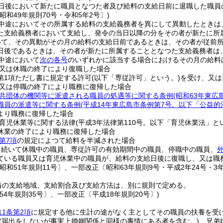
日後において新たに職員となつた者及び給料の支給日前に退職した職員
昭和49年規則70号・令和5年2号〕)
中途においてその所属する給料の支給義務者を異にして異動したときは
た支給義務者において支給し、発令の当日以降の分をその者が新たに所
いて、その異動がその月の給料の支給日前であるときは、その者が従前
日後であるときは、その者が新たに所属することとなつた支給義務者は
中途において
次の各号
のいずれかに該当する場合におけるその月の給料
又は休職の終了により復職した場合
2第1項ただし書に規定する許可
(以下「専従許可」という。)
を受け、又は
又は停職の終了により職務に復帰した場合
共団体の機関等に派遣される職員の処遇等に関する条例
(昭和63年東
職員の派遣等に関する条例
(平成14年東広島市条例第7号。以下「公益的
より職務に復帰した場合
育児休業等に関する法律
(平成3年法律第110号。以下「育児休業法」と
休業の終了により職務に復帰した場合
第7項
の規定によつて給料を半減された場合
き続いて休職中の職員、専従許可の有効期間中の職員、停職中の職員、
ている職員又は育児休業中の職員が、給料の支給日後に復職し、又は職
昭和51年規則11号〕、一部改正〔昭和63年規則9号・平成2年24号・3年28
当の支給地域、支給割合及び支給方法は、別に規則で定める。
54年規則35号〕、一部改正〔平成18年規則20号〕)
11条第2項
に規定する他に生計の途がなく主としてその職員の扶養を受
(届出をしないが事実上婚姻関係と同様の事情にある者を含む。)
、兄弟