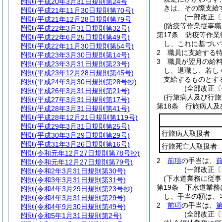
附則
(平成20年3月31日規則第24号
きは、その際支給
附則
(平成21年11月30日規則第70号)
(一部改正〔
附則
(平成21年12月28日規則第79号
(防疫等作業従事
附則
(平成22年3月31日規則第32号)
第17条
防疫等作業
附則
(平成22年6月25日規則第49号)
し、これに基づい
附則
(平成22年11月30日規則第54号)
2
職員に支給する
附則
(平成23年3月30日規則第14号)
3
職員が翌月の給
附則
(平成23年3月31日規則第23号)
し、退職し、若し
附則
(平成23年12月28日規則第45号)
支給するものとす
附則
(平成24年3月30日規則第28号抄)
(全部改正〔
附則
(平成26年3月31日規則第21号)
(行旅病人及び行
附則
(平成27年3月31日規則第17号)
第18条
行旅病人及
附則
(平成28年3月31日規則第41号)
附則
(平成28年12月21日規則第119号)
附則
(平成29年3月31日規則第25号)
行旅病人取扱者
附則
(平成30年3月29日規則第29号)
附則
(平成31年3月26日規則第16号)
行旅死亡人取扱者
附則
(令和元年12月27日規則第78号抄)
2
前項
の手当は、
附則
(令和元年12月27日規則第79号)
(一部改正〔
附則
(令和2年3月31日規則第30号)
(下水道業務に従
附則
(令和3年3月31日規則第31号)
第19条
下水道業務
附則
(令和4年3月29日規則第23号抄)
し、手当の額は、
附則
(令和4年3月31日規則第29号)
2
前項
の手当は、
第
附則
(令和4年9月30日規則第49号)
(全部改正〔
附則
(令和5年1月31日規則第2号)