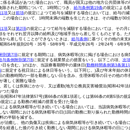
に係る承認があつた場合において、職員が国又は他の地方公共団体等の
免除された期間について、1時間につき、
給与条例第19条
の規定による
第1項
又は
前項
の規定によつて給与を減額する場合においては、給与の減
、この場合において、1時間未満の端数を生じたときは、その端数が30
第1項
又は
第2項
の規定によつて給与を減額する場合においては、その月
額をそれぞれ翌月以降の給料及び地域手当から差し引くものとする。
た
当から差し引くことができないときは、
給与条例
に基づくその他の未支
昭和54年規則20号・35号・58年9号・平成元年26号・2年24号・6年9号
附則第7項
に規定する期間には、病気休暇等
(次に掲げる場合における病
給与条例附則第7項
に規定する就業禁止の措置をいう。以下この項、
次
い日を含む。)
のほか、当該療養期間中の週休日
(
勤務時間条例第3条第1
項
に規定する祝日法による休日等をいう。以下同じ。)
及び年末年始の休
1日の勤務時間の一部を勤務しない日を含み、生理休暇等の日その他の市
が著しく困難な場合
、若しくは疾病にかかり、又は通勤
(地方公務員災害補償法
(昭和42年法
かつた場合
法
(昭和47年法律第57号)
第66条の5第1項若しくは第66条の8第5項
の規定による勤務の軽減の措置を受けた場合
病による病気休暇等が引き続いている場合においては、当該病気休暇等の
しない期間における病気休暇等の日
(1回の勤務に割り振られた勤務時
料の半額を減ずる。
病が治癒し、他の負傷又は疾病による病気休暇等が引き続いている場合に
間を経過した後の引き続く勤務しない期間における病気休暇等の日につ