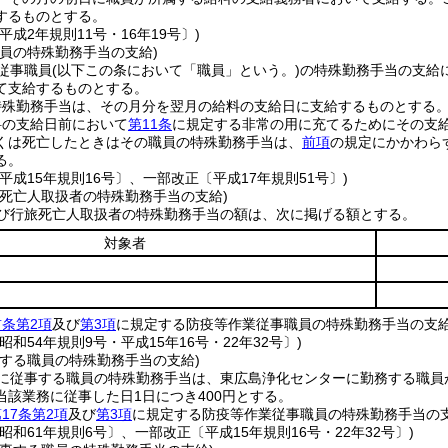
するものとする。
平成2年規則11号・16年19号〕)
職員の特殊勤務手当の支給)
従事職員
(以下この条において「職員」という。)
の特殊勤務手当の支給
て支給するものとする。
特殊勤務手当は、その月分を翌月の給料の支給日に支給するものとする
料の支給日前において
第11条
に規定する非常の用に充てるためにその支
くは死亡したときはその職員の特殊勤務手当は、
前項
の規定にかかわら
る。
平成15年規則16号〕、一部改正〔平成17年規則51号〕)
旅死亡人取扱者の特殊勤務手当の支給)
び行旅死亡人取扱者の特殊勤務手当の額は、次に掲げる額とする。
対象者
前条第2項
及び
第3項
に規定する防疫等作業従事職員の特殊勤務手当の支
昭和54年規則9号・平成15年16号・22年32号〕)
事する職員の特殊勤務手当の支給)
に従事する職員の特殊勤務手当は、東広島浄化センターに勤務する職員
当該業務に従事した日1日につき400円とする。
17条第2項
及び
第3項
に規定する防疫等作業従事職員の特殊勤務手当の
昭和61年規則6号〕、一部改正〔平成15年規則16号・22年32号〕)