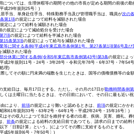
用については、生理休暇等の期間その他の市長が定める期間の前後の勤
平成29年規則25号〕)
住居手当、単身赴任手当、特殊勤務手当及び管理職手当は、職員が
次の
5条第1項
の規定によつて給料を減額された場合
規定によつて給料を減額された場合
1項の規定によつて減給処分を受けた場合
第7項
の規定によつて給料を半減された場合
第15条第3項
の規定によって給与を減額された場合
業等に関する条例
(平成4年東広島市条例第1号。第27条第1項第6号及
を減額された場合
部分休業に関する条例
(令和5年東広島市条例第43号)
第3条
の規定によっ
平成2年規則11号・24号・3年28号・令和元年78号・6年37号・7年54号
処理)
に際してその額に円未満の端数を生じたときは、国等の債権債務等の金
の支給日は、毎月17日とする。
ただし、その月の17日が
勤務時間条例第
しくは土曜日に当たるときは、その日前において、その日に最も近い祝
事由により、
前項
の規定により難いと認めるときは、
前項
の規定にかか
昭和61年規則33号・63年2号・64年1号・平成2年24号・15年16号〕)
又はその収入によつて生計を維持する者の出産、疾病、災害、婚礼、葬
は、
前条
の規定による給料の支給日前であつても、請求の日までの給料
(以下「日割計算」という。)
によつてその際に支給するものとする。
平成5年規則6号・7年50号〕)