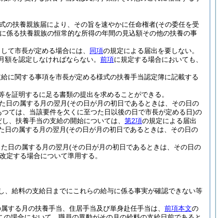
式の扶養親族届により、その旨を速やかに任命権者
(その委任を受
に係る扶養親族の恒常的な所得の年間の見込額その他の扶養の事
として市長が定める場合には、
同項
の規定による届出を要しない。
月額を認定しなければならない。
前項
に規定する場合においても、
支給に関する事項を市長が定める様式の扶養手当認定簿に記載する
等を証明するに足る書類の提出を求めることができる。
た日の属する月の翌月
(その日が月の初日であるときは、その日の
あつては、当該要件を欠くに至つた日以後の日で市長が定める日)
の
だし、扶養手当の支給の開始については、
第2項
の規定による届出
た日の属する月の翌月
(その日が月の初日であるときは、その日の
じた日の属する月の翌月
(その日が月の初日であるときは、その日の
改定する場合について準用する。
し、給料の支給日までにこれらの給与に係る事実が確認できない等
の属する月の扶養手当、住居手当及び単身赴任手当は、
前項本文
の
この場合において、職員の異動がその月の給料の支給日前であると