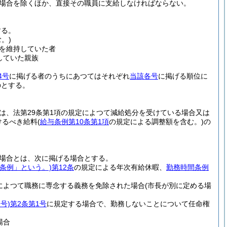
場合を除くほか、直接その職員に支給しなければならない。
する。
。)
を維持していた者
していた親族
4号
に掲げる者のうちにあつてはそれぞれ
当該各号
に掲げる順位に
のとする。
は、法第29条第1項の規定によつて減給処分を受けている場合又は
けるべき給料
(
給与条例第10条第1項
の規定による調整額を含む。)
の
場合とは、次に掲げる場合とする。
条例」という。)
第12条
の規定による年次有給休暇、
勤務時間条例
によつて職務に専念する義務を免除された場合
(市長が別に定める場
号)
第2条第1号
に規定する場合で、勤務しないことについて任命権
場合