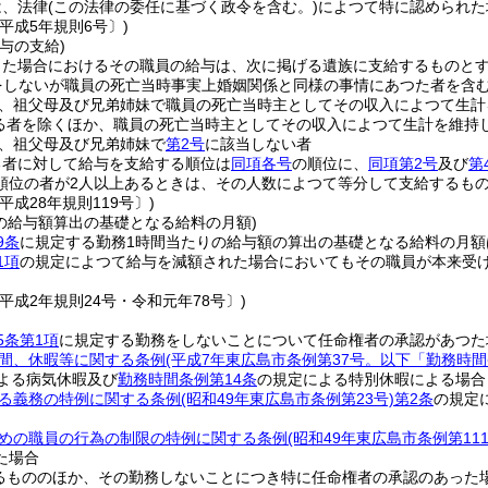
は、法律
(この法律の委任に基づく政令を含む。)
によつて特に認められた
平成5年規則6号〕)
与の支給)
した場合におけるその職員の給与は、次に掲げる遺族に支給するものと
をしないが職員の死亡当時事実上婚姻関係と同様の事情にあつた者を含む
、祖父母及び兄弟姉妹で職員の死亡当時主としてその収入によつて生計
る者を除くほか、職員の死亡当時主としてその収入によつて生計を維持
、祖父母及び兄弟姉妹で
第2号
に該当しない者
る者に対して給与を支給する順位は
同項各号
の順位に、
同項第2号
及び
第
順位の者が2人以上あるときは、その人数によつて等分して支給するも
平成28年規則119号〕)
の給与額算出の基礎となる給料の月額)
9条
に規定する勤務1時間当たりの給与額の算出の基礎となる給料の月額
1項
の規定によつて給与を減額された場合においてもその職員が本来受
平成2年規則24号・令和元年78号〕)
5条第1項
に規定する勤務をしないことについて任命権者の承認があつた
間、休暇等に関する条例
(平成7年東広島市条例第37号。以下「勤務時間
よる病気休暇及び
勤務時間条例第14条
の規定による特別休暇による場合
る義務の特例に関する条例
(昭和49年東広島市条例第23号)
第2条
の規定
めの職員の行為の制限の特例に関する条例
(昭和49年東広島市条例第111
た場合
るもののほか、その勤務しないことにつき特に任命権者の承認のあった