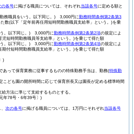
次の各号
に掲げる職員については、それぞれ
当該各号
に定める額と
勤務職員をいう。以下同じ。)
3,000円に
勤務時間条例第2条第3
得た数
(以下「定年前再任用短時間勤務職員支給率」という。)
を乗
う。以下同じ。)
3,000円に
勤務時間条例第2条第2項
の規定によ
育児短時間勤務職員等支給率」という。)
を乗じて得た額
う。以下同じ。)
3,000円に
勤務時間条例第2条第4項
の規定によ
任期付短時間勤務職員支給率」という。)
を乗じて得た額
〕)
であって保育業務に従事するものの特殊勤務手当は、勤務
(
特殊勤
定こども園の開所時間に応じて保育所長又は園長が定める標準時間
支給方法に準じて支給するものとする。
年78号・6年39号〕)
し、
次の各号
に掲げる職員については、1万円にそれぞれ
当該各号