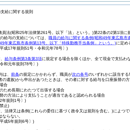
の支給に関する規則
務員法
(昭和25年法律第261号。以下「法」という。)
第22条の2第1項
の給与の支給については、
職員の給与に関する条例
(昭和49年東広島市
和49年東広島市条例第13号。以下「特殊勤務手当条例」という。)
に定め
平成17年規則51号・令和元年78号〕)
は、
給与条例第3条第3項
に規定する場合を除くほか、全て現金で支払わ
令和元年規則78号〕)
与は、
前条
の規定にかかわらず、職員が
次の各号
のいずれかに該当する
者の遺族)
から申出があつたときは、その者に対する給与を口座振替の方
場合
のため長期にわたつて出張する場合
替の方法により支払うことが適当であると認められる場合
2年規則1号〕)
禁止)
は、法律又は条例
(これらの委任に基づく政令又は規則を含む。)
によつて
はならない。
平成5年規則6号〕)