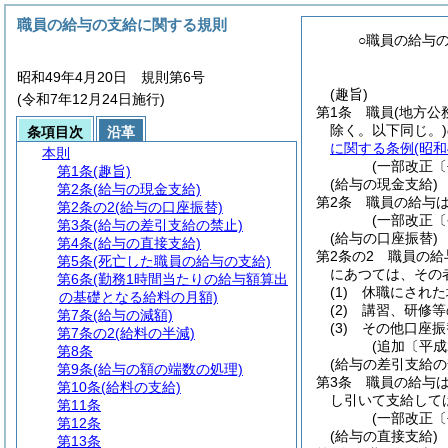
職員の給与の支給に関する規則
○職員の給与
昭和49年4月20日 規則第6号
(趣旨)
(令和7年12月24日施行)
第1条
職員
(地方公
除く。以下同じ。)
条項目次
沿革
に関する条例
(昭
本則
(一部改正〔
第1条
(趣旨)
(給与の現金支給)
第2条
(給与の現金支給)
第2条
職員の給与
第2条の2
(給与の口座振替)
(一部改正〔
第3条
(給与の差引支給の禁止)
(給与の口座振替)
第4条
(給与の直接支給)
第2条の2
職員の給
第5条
(死亡した職員の給与の支給)
にあつては、その
第6条
(勤務1時間当たりの給与額算出
(1)
休職にされた
の基礎となる給料の月額)
(2)
講習、研修等
第7条
(給与の減額)
(3)
その他口座振
第7条の2
(給料の半減)
(追加〔平成
第8条
(給与の差引支給の
第9条
(給与の額の端数の処理)
第3条
職員の給与
第10条
(給料の支給)
し引いて支給して
第11条
(一部改正〔
第12条
(給与の直接支給)
第13条