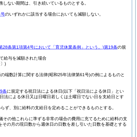
務しない期間は、引き続いているものとする。
各号
のいずれかに該当する場合においても減額しない。
び第28条第1項第4号において「育児休業条例」という。)
第19条
の規
て給与を減額された場合
〕)
額の端数計算に関する法律
(昭和25年法律第61号)
の例によるものと
9条
に規定する祝日法による休日
(以下「祝日法による休日」とい
日法による休日又は日曜日若しくは土曜日でない日を支給日とす
わらず、別に給料の支給日を定めることができるものとする。
儀その他これらに準ずる非常の場合の費用に充てるために給料の支
をその月の現日数から週休日の日数を差し引いた日数を基礎とする