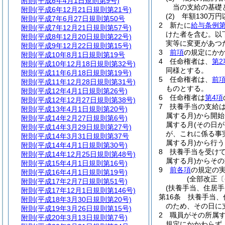
附則
(平成6年4月1日規則第9号)
当の支給の基礎
附則
(平成6年12月21日規則第21号)
(2)
年額130万
附則
(平成7年6月27日規則第50号
2
新たに
給与条例第
附則
(平成7年12月21日規則第57号)
けた者を含む。以
附則
(平成8年12月20日規則第22号)
実等に変更があつ
附則
(平成9年12月22日規則第15号)
3
前項
の規定にか
附則
(平成10年8月1日規則第19号
4
任命権者は、
第2
附則
(平成10年12月18日規則第32号)
同様とする。
附則
(平成11年6月18日規則第19号)
5
任命権者は、
前
附則
(平成11年12月28日規則第31号)
ものとする。
附則
(平成12年4月1日規則第26号)
6
任命権者は
第4項
附則
(平成12年12月27日規則第38号)
7
扶養手当の支給
附則
(平成13年4月1日規則第20号)
属する月)
から開始
附則
(平成14年2月27日規則第6号)
属する月
(その日
附則
(平成14年3月29日規則第27号)
が、これに係る事
附則
(平成14年3月31日規則第37号
属する月)
から行う
附則
(平成14年4月1日規則第30号)
8
扶養手当を受け
附則
(平成14年12月25日規則第48号)
属する月)
からその
附則
(平成15年4月1日規則第16号)
9
前各項
の規定の
附則
(平成16年4月1日規則第19号)
(全部改正〔
附則
(平成17年2月7日規則第51号)
(扶養手当、住居
附則
(平成17年12月1日規則第146号)
第16条
扶養手当、
附則
(平成18年3月30日規則第20号)
のため、その日に
附則
(平成19年3月26日規則第15号)
2
職員がその所属
附則
(平成20年3月13日規則第7号)
規定にかかわらず