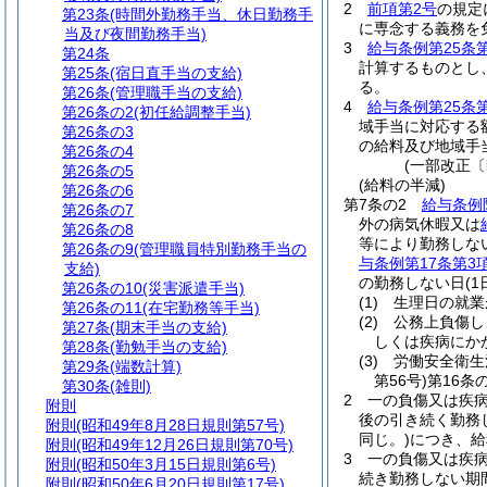
2
前項第2号
の規定
第23条
(時間外勤務手当、休日勤務手
に専念する義務を
当及び夜間勤務手当)
3
給与条例第25条
第24条
計算するものとし
第25条
(宿日直手当の支給)
る。
第26条
(管理職手当の支給)
4
給与条例第25条
第26条の2
(初任給調整手当)
域手当に対応する
第26条の3
の給料及び地域手
第26条の4
(一部改正〔
第26条の5
(給料の半減)
第26条の6
第7条の2
給与条例
第26条の7
外の病気休暇又は
第26条の8
等により勤務しな
第26条の9
(管理職員特別勤務手当の
与条例第17条第3
支給)
の勤務しない日
(
第26条の10
(災害派遣手当)
(1)
生理日の就業
第26条の11
(在宅勤務等手当)
(2)
公務上負傷し
第27条
(期末手当の支給)
しくは疾病にか
第28条
(勤勉手当の支給)
(3)
労働安全衛生
第29条
(端数計算)
第56号)
第16条
第30条
(雑則)
2
一の負傷又は疾
附則
後の引き続く勤務
附則
(昭和49年8月28日規則第57号)
同じ。)
につき、給
附則
(昭和49年12月26日規則第70号)
3
一の負傷又は疾
附則
(昭和50年3月15日規則第6号)
続き勤務しない期
附則
(昭和50年6月20日規則第17号)