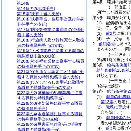
第4条
職員の給与
第14条
(一部改正〔
第14条の2
(地域手当)
(死亡した職員の給
第15条
(扶養手当の支給)
第5条
職員が死亡
第16条
(扶養手当、住居手当及び単身
(1)
配偶者
(届出
赴任手当の支給)
(2)
子、父母、孫
第17条
(防疫等作業従事職員の特殊勤
(3)
前2号
に掲げ
務手当の支給)
(4)
子、父母、孫
第18条
(行旅病人及び行旅死亡人取扱
2
前項各号
に掲げ
者の特殊勤務手当の支給)
よるものとし、同
第19条
(下水道業務に従事する職員の
(一部改正〔
特殊勤務手当の支給)
(勤務1時間当たり
第20条
(社会福祉業務に従事する職員
第6条
給与条例第1
の特殊勤務手当の支給)
給与条例第25条第
第21条
(保育所又は認定こども園に勤
月額とする。
務する職員の特殊勤務手当の支給)
(一部改正〔
第22条
(ひがしひろしま聖苑に勤務す
(給与の減額)
る職員の特殊勤務手当の支給)
第7条
給与条例第2
第22条の2
(廃棄物の処理業務に従事
(1)
職員の勤務時
する職員の特殊勤務手当)
第13条
の規定に
第22条の3
(消防業務に従事する職員
(2)
職務に専念す
の特殊勤務手当)
合を除く。)
第22条の4
(水道業務に従事する職員
(3)
職員団体のた
の特殊勤務手当の支給)
者の承認があつ
第22条の5
(災害応急作業等に従事す
(4)
前3号
に掲げ
る職員の特殊勤務手当)