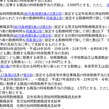
従事する職員の特殊勤務手当の支給)
務に従事する職員の特殊勤務手当の月額は、3,000円とする。
ただし、
短時間勤務職員
(
給与条例第5条の2第1項
に規定する定年前再任用短時間
定められたその者の勤務時間を
同条第1項
に規定する勤務時間で除して
務職員等
(
給与条例第5条の2第2項
に規定する育児短時間勤務職員等をい
の者の勤務時間を
同条第1項
に規定する勤務時間で除して得た数
(以下「
勤務職員
(
給与条例第5条の2第3項
に規定する任期付短時間勤務職員をい
の者の勤務時間を
同条第1項
に規定する勤務時間で除して得た数
(以下「
給料の支給方法に準じて支給するものとする。
昭和54年規則9号・平成14年30号・15年16号・21年70号・令和5年2号
こども園に勤務する職員の特殊勤務手当の支給)
認定こども園に勤務する保育士、幼稚園教諭、小学校教諭又は養護教諭
に規定する勤務をいう。)
1日につき300円とする。
第7条
の市長が定める時間を割り振られてする勤務は、各保育所又は認
る。
17条第2項
及び
第3項
に規定する防疫等作業従事職員の特殊勤務手当の
平成15年規則16号〕、一部改正〔平成17年規則51号・22年32号・令和元
聖苑に勤務する職員の特殊勤務手当の支給)
しま聖苑に勤務する職員の特殊勤務手当の月額は、1万円とする。
ただ
て得た額とする。
短時間勤務職員 定年前再任用短時間勤務職員支給率
務職員等 育児短時間勤務職員等支給率
勤務職員 任期付短時間勤務職員支給率