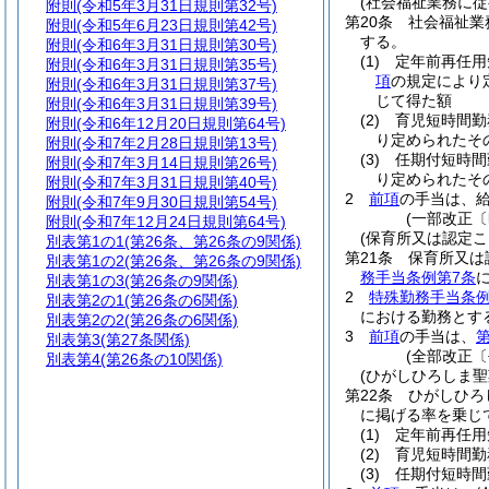
(社会福祉業務に
附則
(令和5年3月31日規則第32号)
第20条
社会福祉業
附則
(令和5年6月23日規則第42号)
する。
附則
(令和6年3月31日規則第30号)
(1)
定年前再任用
附則
(令和6年3月31日規則第35号)
項
の規定により
附則
(令和6年3月31日規則第37号)
じて得た額
附則
(令和6年3月31日規則第39号)
(2)
育児短時間勤
附則
(令和6年12月20日規則第64号)
り定められたそ
附則
(令和7年2月28日規則第13号)
(3)
任期付短時間
附則
(令和7年3月14日規則第26号)
り定められたそ
附則
(令和7年3月31日規則第40号)
2
前項
の手当は、
附則
(令和7年9月30日規則第54号)
(一部改正〔
附則
(令和7年12月24日規則第64号)
(保育所又は認定
別表第1の1
(第26条、第26条の9関係)
第21条
保育所又は
別表第1の2
(第26条、第26条の9関係)
務手当条例第7条
別表第1の3
(第26条の9関係)
2
特殊勤務手当条例
別表第2の1
(第26条の6関係)
における勤務とす
別表第2の2
(第26条の6関係)
3
前項
の手当は、
第
別表第3
(第27条関係)
(全部改正〔
別表第4
(第26条の10関係)
(ひがしひろしま
第22条
ひがしひろ
に掲げる率を乗じ
(1)
定年前再任用
(2)
育児短時間勤
(3)
任期付短時間