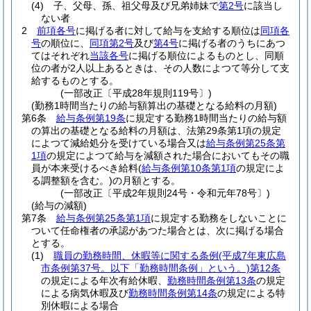
(4)
子、父母、孫、祖父母及び兄弟姉妹で
第2号
に該当し
ない者
2
前項各号
に掲げる者に対して給与を支給する順位は
同項各
号
の順位に、
同項第2号
及び
第4号
に掲げる者のうちにあつ
てはそれぞれ
当該各号
に掲げる順位によるものとし、同順
位の者が2人以上あるときは、その人数によつて等分して支
給するものとする。
(一部改正〔平成28年規則119号〕)
(勤務1時間当たりの給与額算出の基礎となる給料の月額)
第6条
給与条例第19条
に規定する勤務1時間当たりの給与額
の算出の基礎となる給料の月額は、法第29条第1項の規定
によつて減給処分を受けている場合又は
給与条例第25条第
1項
の規定によつて給与を減額された場合においてもその職
員が本来受けるべき給料
(
給与条例第10条第1項
の規定によ
る調整額を含む。)
の月額とする。
(一部改正〔平成2年規則24号・令和元年78号〕)
(給与の減額)
第7条
給与条例第25条第1項
に規定する勤務をしないことに
ついて任命権者の承認があつた場合とは、次に掲げる場合
とする。
(1)
職員の勤務時間、休暇等に関する条例
(平成7年東広島
市条例第37号。以下「勤務時間条例」という。)
第12条
の規定による年次有給休暇、
勤務時間条例第13条
の規定
による病気休暇及び
勤務時間条例第14条
の規定による特
別休暇による場合