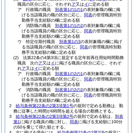
職員の区分に応じ、それぞれ
ア
又は
イ
に定める額
ア
行政職の職員
別表第1の1の1
の表対象職の欄に掲
げる当該職員の職の区分に応じ、
同表
の管理職員特別
勤務手当支給額の欄に定める額
イ
消防職の職員
別表第1の1の2
の表対象職の欄に掲
げる当該職員の職の区分に応じ、
同表
の管理職員特別
勤務手当支給額の欄に定める額
ウ
特定任期付職員
別表第1の3
の表対象職の欄に掲げ
る当該職員の職の区分に応じ、
同表
の管理職員特別勤
務手当支給額の欄に定める額
(2)
法第22条の4第3項に規定する定年前再任用短時間勤務
職員 次の
ア
又は
イ
に掲げる職員の区分に応じ、それぞ
れ
ア
又は
イ
に定める額
ア
行政職の職員
別表第1の2の1
の表対象職の欄に掲
げる当該職員の職の区分に応じ、
同表
の管理職員特別
勤務手当支給額の欄に定める額
イ
消防職の職員
別表第1の2の2
の表対象職の欄に掲
げる当該職員の職の区分に応じ、
同表
の管理職員特別
勤務手当支給額の欄に定める額
2
給与条例第22条の2第3項第1号
の規則で定める勤務は、勤
務に従事した時間が6時間を超える場合の勤務とする。
3
給与条例第22条の2第3項第2号
の規則で定める額は、
別表
第1
に掲げる職員の職に対し、
同表
に掲げる支給額に100分
の50を乗じて得た額とする。
4
次に掲げる場合には、
給与条例第22条の2第2項
の規定に