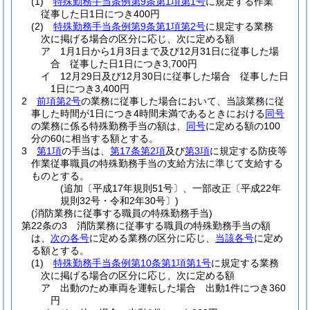
(1)
特殊勤務手当条例第9条第1項第1号
に規定する作業
従事した日1日につき400円
(2)
特殊勤務手当条例第9条第1項第2号
に規定する業務
次に掲げる場合の区分に応じ、次に定める額
ア
1月1日から1月3日まで及び12月31日に従事した場
合 従事した日1日につき3,700円
イ
12月29日及び12月30日に従事した場合 従事した日
1日につき3,400円
2
前項第2号
の業務に従事した場合において、当該業務に従
事した時間が1日につき4時間未満であるときにおける
同号
の業務に係る特殊勤務手当の額は、
同号
に定める額の100
分の60に相当する額とする。
3
第1項
の手当は、
第17条第2項
及び
第3項
に規定する防疫等
作業従事職員の特殊勤務手当の支給方法に準じて支給する
ものとする。
(追加〔平成17年規則51号〕、一部改正〔平成22年
規則32号・令和2年30号〕)
(消防業務に従事する職員の特殊勤務手当)
第22条の3
消防業務に従事する職員の特殊勤務手当の額
は、
次の各号
に定める業務の区分に応じ、
当該各号
に定め
る額とする。
(1)
特殊勤務手当条例第10条第1項第1号
に規定する業務
次に掲げる場合の区分に応じ、次に定める額
ア
出動のため車両を運転した場合 出動1件につき360
円