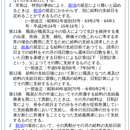
ない日を支給日とする。
2
市長は、特別の事由により、
前項
の規定により難いと認め
るときは、
前項
の規定にかかわらず、別に給料の支給日を
定めることができるものとする。
(一部改正〔昭和61年規則33号・63年2号・64年1
号・平成2年24号・15年16号〕)
第11条
職員が職員又はその収入によつて生計を維持する者
の出産、疾病、災害、婚礼、葬儀その他これらに準ずる非
常の場合の費用に充てるために給料の支給を請求したとき
は、
前条
の規定による給料の支給日前であつても、請求の
日までの給料をその月の現日数から週休日の日数を差し引
いた日数を基礎とする日割りによる計算
(以下「日割計算」
という。)
によつてその際に支給するものとする。
(一部改正〔平成5年規則6号・7年50号〕)
第12条
給料の支給日後において新たに職員となつた者及び
給料の支給日前に退職した職員の給料は、日割計算によつ
てその際に支給するものとする。
(一部改正〔昭和49年規則70号・令和5年2号〕)
第13条
職員が月の中途においてその所属する給料の支給義
務者を異にして異動したときは、その月の給料は、日割計
算により、発令の前日までの分をその者が従前所属してい
た支給義務者において支給し、発令の当日以降の分をその
者が新たに所属することとなつた支給義務者において支給
するものとする。
2
前項
の場合において、その異動がその月の給料の支給日前