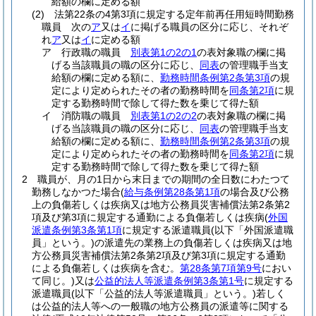
給額の欄に定める額
(2)
法第22条の4第3項に規定する定年前再任用短時間勤務
職員 次の
ア
又は
イ
に掲げる職員の区分に応じ、それぞ
れ
ア
又は
イ
に定める額
ア
行政職の職員
別表第1の2の1
の表対象職の欄に掲
げる当該職員の職の区分に応じ、
同表
の管理職手当支
給額の欄に定める額に、
勤務時間条例第2条第3項
の規
定により定められたその者の勤務時間を
同条第2項
に規
定する勤務時間で除して得た数を乗じて得た額
イ
消防職の職員
別表第1の2の2
の表対象職の欄に掲
げる当該職員の職の区分に応じ、
同表
の管理職手当支
給額の欄に定める額に、
勤務時間条例第2条第3項
の規
定により定められたその者の勤務時間を
同条第2項
に規
定する勤務時間で除して得た数を乗じて得た額
2
職員が、月の1日から末日までの期間の全日数にわたつて
勤務しなかつた場合
(
給与条例第28条第1項
の場合及び公務
上の負傷若しくは疾病又は地方公務員災害補償法第2条第2
項及び第3項に規定する通勤による負傷若しくは疾病
(
外国
派遣条例第3条第1項
に規定する派遣職員
(以下「外国派遣職
員」という。)
の派遣先の業務上の負傷若しくは疾病又は地
方公務員災害補償法第2条第2項及び第3項に規定する通勤
による負傷若しくは疾病を含む。
第28条第7項第9号
におい
て同じ。)
又は
公益的法人等派遣条例第3条第1号
に規定する
派遣職員
(以下「公益的法人等派遣職員」という。)
若しく
は公益的法人等への一般職の地方公務員の派遣等に関する