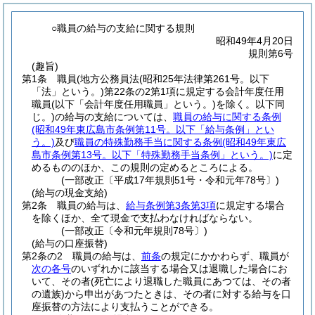
○職員の給与の支給に関する規則
昭和49年4月20日
規則第6号
(趣旨)
第1条
職員
(地方公務員法
(昭和25年法律第261号。以下
「法」という。)
第22条の2第1項に規定する会計年度任用
職員
(以下「会計年度任用職員」という。)
を除く。以下同
じ。)
の給与の支給については、
職員の給与に関する条例
(昭和49年東広島市条例第11号。以下「給与条例」とい
う。)
及び
職員の特殊勤務手当に関する条例
(昭和49年東広
島市条例第13号。以下「特殊勤務手当条例」という。)
に定
めるもののほか、この規則の定めるところによる。
(一部改正〔平成17年規則51号・令和元年78号〕)
(給与の現金支給)
第2条
職員の給与は、
給与条例第3条第3項
に規定する場合
を除くほか、全て現金で支払わなければならない。
(一部改正〔令和元年規則78号〕)
(給与の口座振替)
第2条の2
職員の給与は、
前条
の規定にかかわらず、職員が
次の各号
のいずれかに該当する場合又は退職した場合にお
いて、その者
(死亡により退職した職員にあつては、その者
の遺族)
から申出があつたときは、その者に対する給与を口
座振替の方法により支払うことができる。