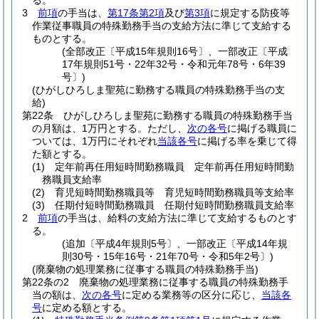
る。
3
前項
の手当は、
第17条第2項
及び
第3項
に規定する防疫等
作業従事職員の特殊勤務手当の支給方法に準じて支給する
ものとする。
(全部改正〔平成15年規則16号〕、一部改正〔平成
17年規則51号・22年32号・令和元年78号・6年39
号〕)
(ひがしひろしま聖苑に勤務する職員の特殊勤務手当の支
給)
第22条
ひがしひろしま聖苑に勤務する職員の特殊勤務手当
の月額は、1万円とする。
ただし、
次の各号
に掲げる職員に
ついては、1万円にそれぞれ
当該各号
に掲げる率を乗じて得
た額とする。
(1)
定年前再任用短時間勤務職員 定年前再任用短時間勤
務職員支給率
(2)
育児短時間勤務職員等 育児短時間勤務職員等支給率
(3)
任期付短時間勤務職員 任期付短時間勤務職員支給率
2
前項
の手当は、給料の支給方法に準じて支給するものとす
る。
(追加〔平成4年規則5号〕、一部改正〔平成14年規
則30号・15年16号・21年70号・令和5年2号〕)
(廃棄物の処理業務に従事する職員の特殊勤務手当)
第22条の2
廃棄物の処理業務に従事する職員の特殊勤務手
当の額は、
次の各号
に定める業務等の区分に応じ、
当該各
号
に定める額とする。