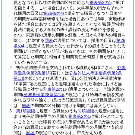
員となつた日以後の期間の区分に応じた
別表第2の1
に掲げ
る額とする。
この場合において、大学卒業の日からそれぞ
れ採用の日又は
第26条の4
に規定する職員となつた日まで
の期間が4年
(臨床研修を経た場合にあつては6年、実地修練
を経た場合にあつては5年)
を超えることとなる職員
(学校教
育法に規定する大学院の博士課程の所定の単位を修得し、
かつ、同課程の所定の期間を経過した日から3年内の職員を
除く。)
に対する
同表
の適用については、採用の日又は
第26
条の4
に規定する職員となつた日からその超えることとなる
期間
(1年に満たない期間があるときは、その期間を1年とし
て算定した期間)
に相当する期間初任給調整手当が支給され
ていたものとする。
2
初任給調整手当を支給されている職員が休職にされ、
外国
派遣条例第2条第1項
若しくは
公益的法人等派遣条例第2条
第1項
の規定により派遣され、又は公益的法人等派遣法第
10条第1項の規定による退職派遣をされた場合における当
該職員に対する
別表第2の1
の適用については、当該休職の
期間
(
給与条例第28条第1項
の規定により給与の全額を支給
される期間を除く。)
又は当該派遣若しくは退職派遣の期間
は、
同表
の期間の区分欄に掲げる期間には算入しない。
3
第1項後段
に規定する職員のうち
同項後段
の規定の適用に
より初任給調整手当の月額が
別表第2の1
に掲げられていな
いこととなつた職員で特別の事情があると市長が認めた場
合の当該職員に支給する初任給調整手当の月額及び支給期
間は、
同項
の規定にかかわらず、市長が定める。