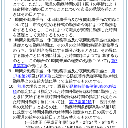
とする。
ただし、職員の勤務時間の割り振りの事情により
任命権者が他の日とすることについて市長の承認を得たと
きはその日とする。
7
時間外勤務手当、休日勤務手当及び夜間勤務手当の支給に
ついては、市長が定める様式の勤務命令簿によつて勤務を
命ずるものとし、これによつて職員が実際に勤務した時間
を基礎として支給するものとする。
8
時間外勤務手当、休日勤務手当及び夜間勤務手当の支給の
基礎となる勤務時間は、その月の全時間数
(時間外勤務手当
のうち、支給割合を異にする部分があるときは、その異に
する部分ごとに各別に計算した時間数)
によつて計算するも
のとし、この場合の1時間未満の端数の処理については
第7
条第3項
の例による。
9
時間外勤務手当、休日勤務手当及び夜間勤務手当は、
第
17条第2項
及び
第3項
に規定する防疫等作業従事職員の特殊
勤務手当の支給方法に準じて支給するものとする。
10
前項
の場合において、職員が
勤務時間条例第8条の3第1
項
の規定により指定された時間外勤務代休時間に勤務した
ときに支給する当該時間外勤務代休時間の指定に代えられ
た時間外勤務手当については、
第17条第2項
中「翌月の給
料の支給日」とあるのは、「勤務時間条例第8条の3第1項
に規定する時間外勤務代休時間を指定された日の属する月
の翌月の給料の支給日」と読み替えるものとする。
(一部改正〔平成元年規則26号・2年24号・6年9号・
7年50号・14年30号・15年16号・19年15号・21年