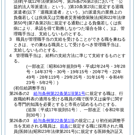
法律
(平成12年法律第50号。第26条の6第2項において「公
益的法人等派遣法」という。)
第10条第2項に規定する退職
派遣者
(以下「退職派遣者」という。)
の派遣先の業務上の
負傷若しくは疾病又は労働者災害補償保険法
(昭和22年法律
第50号)
第7条第2項に規定する通勤による負傷若しくは疾
病により、承認を得て勤務しなかつた場合を除く。)
は、管
理職手当は、支給しないものとする。
3
職員が管理職手当の支給を受けることができる職を兼ねる
ときは、その兼ねる職員として受けるべき管理職手当は、
支給しないものとする。
4
管理職手当は、給料の支給方法に準じて支給するものとす
る。
(一部改正〔昭和63年規則9号・平成2年24号・3年28
号・14年37号・30号・19年15号・20年7号・22年
49号・28年119号・29年25号・31年16号・令和4年
23号・5年2号〕)
(初任給調整手当)
第26条の2
給与条例第22条第1項第1号
に規定する職は、行
政職給料表の適用を受ける職員の職で医学又は歯学に関す
る専門的知識を必要とすると市長が認めるものとする。
(追加〔平成17年規則51号〕、一部改正〔令和2年規
則30号〕)
第26条の3
給与条例第22条第1項
の規定により初任給調整手
当を支給される職員は、
前条
に規定する職に採用された職
員
(医師法
(昭和23年法律第201号)
に規定する医師免許証又