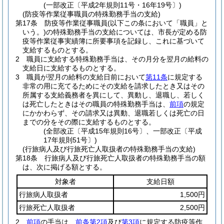
(一部改正〔平成2年規則11号・16年19号〕)
(防疫等作業従事職員の特殊勤務手当の支給)
第17条
防疫等作業従事職員
(以下この条において「職員」と
いう。)
の特殊勤務手当の支給については、市長が定める防
疫等作業従事実績簿に所要事項を記録し、これに基づいて
支給するものとする。
2
職員に支給する特殊勤務手当は、その月分を翌月の給料の
支給日に支給するものとする。
3
職員が翌月の給料の支給日前において
第11条
に規定する
非常の用に充てるためにその支給を請求したとき又はその
所属する支給義務者を異にして、異動し、退職し、若しく
は死亡したときはその職員の特殊勤務手当は、
前項
の規定
にかかわらず、その請求又は異動、退職若しくは死亡の日
までの分をその際に支給するものとする。
(全部改正〔平成15年規則16号〕、一部改正〔平成
17年規則51号〕)
(行旅病人及び行旅死亡人取扱者の特殊勤務手当の支給)
第18条
行旅病人及び行旅死亡人取扱者の特殊勤務手当の額
は、次に掲げる額とする。
対象者
支給日額
行旅病人取扱者
1,500円
行旅死亡人取扱者
2,500円
2
前項
の手当は、
前条第2項
及び
第3項
に規定する防疫等作