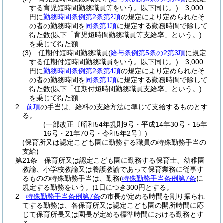
する育児短時間勤務職員等をいう。以下同じ。)
3,000
円に
勤務時間条例第2条第2項
の規定により定められたそ
の者の勤務時間を
同条第1項
に規定する勤務時間で除して
得た数
(以下「育児短時間勤務職員等支給率」という。)
を乗じて得た額
(3)
任期付短時間勤務職員
(
給与条例第5条の2第3項
に規定
する任期付短時間勤務職員をいう。以下同じ。)
3,000
円に
勤務時間条例第2条第4項
の規定により定められたそ
の者の勤務時間を
同条第1項
に規定する勤務時間で除して
得た数
(以下「任期付短時間勤務職員支給率」という。)
を乗じて得た額
2
前項
の手当は、給料の支給方法に準じて支給するものとす
る。
(一部改正〔昭和54年規則9号・平成14年30号・15年
16号・21年70号・令和5年2号〕)
(保育所又は認定こども園に勤務する職員の特殊勤務手当の
支給)
第21条
保育所又は認定こども園に勤務する保育士、幼稚園
教諭、小学校教諭又は養護教諭であって保育業務に従事す
るものの特殊勤務手当は、勤務
(
特殊勤務手当条例第7条
に
規定する勤務をいう。)
1日につき300円とする。
2
特殊勤務手当条例第7条
の市長が定める時間を割り振られ
てする勤務は、各保育所又は認定こども園の開所時間に応
じて保育所長又は園長が定める標準時間における勤務とす