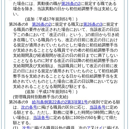
た場合には、異動後の職が
第26条の2
に規定する職である
場合を除き、当該異動の日から初任給調整手当は支給しな
い。
(追加〔平成17年規則51号〕)
第26条の8
第26条の2
に規定する職又は
第26条の3
に規定す
る職員の要件が改正された場合において、当該改正の日
(以
下この条において「改正の日」という。)
の前日から引き続
き在職している職員のうち、改正の日前に改正の日におけ
る規定が適用されていたものとした場合に初任給調整手当
が支給されることとなる職員でその者の初任給調整手当の
支給期間及び経過期間が改正の日の前日までに満了しない
こととなるものに対する改正の日以降の初任給調整手当の
支給期間及び支給額は、当該職員に対して改正の日前に改
正の日における規定が適用されていたものとして初任給調
整手当を支給されることとなる日から初任給調整手当を支
給されていたものとした場合に改正の日以降においてなお
支給されることとなる期間及び額とする。
(追加〔平成17年規則51号〕)
(管理職員特別勤務手当の支給)
第26条の9
給与条例第22条の2第3項第1号
の規則で定める額
は、
次の各号
に掲げる職員の区分に応じ、
当該各号
に定め
る額とする。
ただし、勤務に従事した時間が3時間に満たな
い場合は、
当該各号
に定める額に100分の50を乗じて得た
額とする。
(1)
次号
に掲げる職員以外の職員 次の
ア
又は
イ
に掲げる