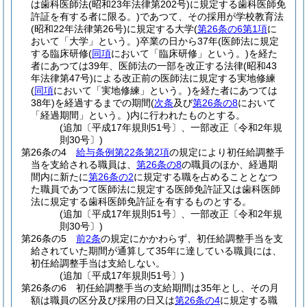
は歯科医師法
(昭和23年法律第202号)
に規定する歯科医師免
許証を有する者に限る。)
であつて、その採用が学校教育法
(昭和22年法律第26号)
に規定する大学
(
第26条の6第1項
に
おいて「大学」という。)
卒業の日から37年
(医師法に規定
する臨床研修
(
同項
において「臨床研修」という。)
を経た
者にあつては39年、医師法の一部を改正する法律
(昭和43
年法律第47号)
による改正前の医師法に規定する実地修練
(
同項
において「実地修練」という。)
を経た者にあつては
38年)
を経過するまでの期間
(
次条
及び
第26条の8
において
「経過期間」という。)
内に行われたものとする。
(追加〔平成17年規則51号〕、一部改正〔令和2年規
則30号〕)
第26条の4
給与条例第22条第2項
の規定により初任給調整手
当を支給される職員は、
第26条の8
の職員のほか、経過期
間内に新たに
第26条の2
に規定する職を占めることとなつ
た職員であつて医師法に規定する医師免許証又は歯科医師
法に規定する歯科医師免許証を有するものとする。
(追加〔平成17年規則51号〕、一部改正〔令和2年規
則30号〕)
第26条の5
前2条
の規定にかかわらず、初任給調整手当を支
給されていた期間が通算して35年に達している職員には、
初任給調整手当は支給しない。
(追加〔平成17年規則51号〕)
第26条の6
初任給調整手当の支給期間は35年とし、その月
額は職員の区分及び採用の日又は
第26条の4
に規定する職