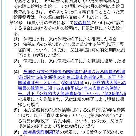
であるときは、その者が従前所属していた支給義務者は、
その際に給料を支給し、その異動がその月の給料の支給日
後であるときは、その者が新たに所属することとなつた支
給義務者は、その際に給料を支給するものとする。
第14条
職員が月の中途において
次の各号
のいずれかに該当
する場合におけるその月の給料は、日割計算により支給す
る。
(1)
休職にされ、又は休職の終了により復職した場合
(2)
法第55条の2第1項ただし書に規定する許可
(以下「専
従許可」という。)
を受け、又は専従許可の有効期間の終
了により復職した場合
(3)
停職にされ、又は停職の終了により職務に復帰した場
合
(4)
外国の地方公共団体の機関等に派遣される職員の処遇
等に関する条例
(昭和63年東広島市条例第5号。以下「外
国派遣条例」という。)
第2条第1項
又は
公益的法人等への
職員の派遣等に関する条例
(平成14年東広島市条例第7
号。以下「公益的法人等派遣条例」という。)
第2条第1項
の規定により派遣され、又は派遣の終了により職務に復
帰した場合
(5)
地方公務員の育児休業等に関する法律
(平成3年法律第
110号。以下「育児休業法」という。)
第2条の規定によ
る育児休業
(以下「育児休業」という。)
を始め、又は育
児休業の終了により職務に復帰した場合
(6)
給与条例附則第7項
の規定によつて給料を半減された