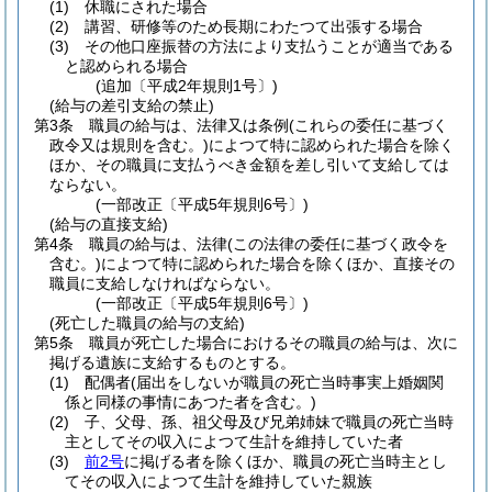
(1)
休職にされた場合
(2)
講習、研修等のため長期にわたつて出張する場合
(3)
その他口座振替の方法により支払うことが適当である
と認められる場合
(追加〔平成2年規則1号〕)
(給与の差引支給の禁止)
第3条
職員の給与は、法律又は条例
(これらの委任に基づく
政令又は規則を含む。)
によつて特に認められた場合を除く
ほか、その職員に支払うべき金額を差し引いて支給しては
ならない。
(一部改正〔平成5年規則6号〕)
(給与の直接支給)
第4条
職員の給与は、法律
(この法律の委任に基づく政令を
含む。)
によつて特に認められた場合を除くほか、直接その
職員に支給しなければならない。
(一部改正〔平成5年規則6号〕)
(死亡した職員の給与の支給)
第5条
職員が死亡した場合におけるその職員の給与は、次に
掲げる遺族に支給するものとする。
(1)
配偶者
(届出をしないが職員の死亡当時事実上婚姻関
係と同様の事情にあつた者を含む。)
(2)
子、父母、孫、祖父母及び兄弟姉妹で職員の死亡当時
主としてその収入によつて生計を維持していた者
(3)
前2号
に掲げる者を除くほか、職員の死亡当時主とし
てその収入によつて生計を維持していた親族