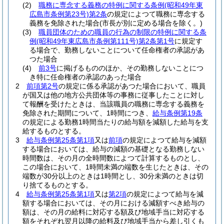
(2)
職務に専念する義務の特例に関する条例
(昭和49年東
広島市条例第23号)
第2条
の規定によつて職務に専念する
義務を免除された場合
(市長が別に定める場合を除く。)
(3)
職員団体のための職員の行為の制限の特例に関する条
例
(昭和49年東広島市条例第111号)
第2条第1号
に規定す
る場合で、勤務しないことについて任命権者の承認があ
つた場合
(4)
前3号
に掲げるもののほか、その勤務しないことにつ
き特に任命権者の承認のあった場合
2
前項第2号
の規定に係る承認があつた場合において、職員
が国又は他の地方公共団体等の事務に従事したことに対し
て報酬を受けたときは、当該職員の職務に専念する義務を
免除された期間について、1時間につき、
給与条例第19条
の規定による勤務1時間当たりの給与額を減額した給与を支
給するものとする。
3
給与条例第25条第1項
又は
前項
の規定によつて給与を減額
する場合においては、給与の減額の基礎となる勤務しない
時間数は、その月の全時間数によつて計算するものとし、
この場合において、1時間未満の端数を生じたときは、その
端数が30分以上のときは1時間とし、30分未満のときは切
り捨てるものとする。
4
給与条例第25条第1項
又は
第2項
の規定によつて給与を減
額する場合においては、その月における減額すべき給与の
額は、その月の給料に対応する額及び地域手当に対応する
額をそれぞれ翌月以降の給料及び地域手当から差し引くも