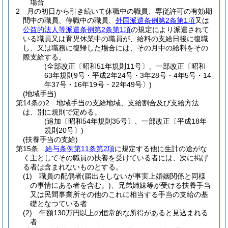
場合
2
月の初日から引き続いて休職中の職員、専従許可の有効期
間中の職員、停職中の職員、
外国派遣条例第2条第1項
又は
公益的法人等派遣条例第2条第1項
の規定により派遣されて
いる職員又は育児休業中の職員が、給料の支給日後に復職
し、又は職務に復帰した場合には、その月中の給料をその
際支給する。
(全部改正〔昭和51年規則11号〕、一部改正〔昭和
63年規則9号・平成2年24号・3年28号・4年5号・14
年37号・16年19号・22年49号〕)
(地域手当)
第14条の2
地域手当の支給地域、支給割合及び支給方法
は、別に規則で定める。
(追加〔昭和54年規則35号〕、一部改正〔平成18年
規則20号〕)
(扶養手当の支給)
第15条
給与条例第11条第2項
に規定する他に生計の途がな
く主としてその職員の扶養を受けている者には、次に掲げ
る者は含まれないものとする。
(1)
職員の配偶者
(届出をしないが事実上婚姻関係と同様
の事情にある者を含む。)
、兄弟姉妹等が受ける扶養手当
又は民間事業所その他のこれに相当する手当の支給の基
礎となつている者
(2)
年額130万円以上の恒常的な所得があると見込まれる
者