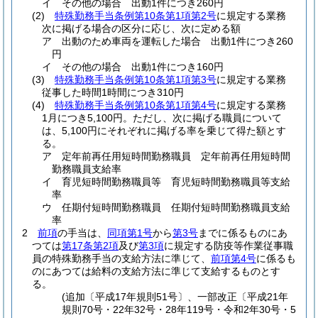
イ
その他の場合 出動1件につき260円
(2)
特殊勤務手当条例第10条第1項第2号
に規定する業務
次に掲げる場合の区分に応じ、次に定める額
ア
出動のため車両を運転した場合 出動1件につき260
円
イ
その他の場合 出動1件につき160円
(3)
特殊勤務手当条例第10条第1項第3号
に規定する業務
従事した時間1時間につき310円
(4)
特殊勤務手当条例第10条第1項第4号
に規定する業務
1月につき5,100円。
ただし、次に掲げる職員について
は、5,100円にそれぞれに掲げる率を乗じて得た額とす
る。
ア
定年前再任用短時間勤務職員 定年前再任用短時間
勤務職員支給率
イ
育児短時間勤務職員等 育児短時間勤務職員等支給
率
ウ
任期付短時間勤務職員 任期付短時間勤務職員支給
率
2
前項
の手当は、
同項第1号
から
第3号
までに係るものにあ
つては
第17条第2項
及び
第3項
に規定する防疫等作業従事職
員の特殊勤務手当の支給方法に準じて、
前項第4号
に係るも
のにあつては給料の支給方法に準じて支給するものとす
る。
(追加〔平成17年規則51号〕、一部改正〔平成21年
規則70号・22年32号・28年119号・令和2年30号・5