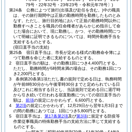
79号・22年32号・23年23号・令和元年78号〕)
第24条
公務によつて旅行
(出張及び赴任を含む。)
中の職員
は、その旅行期間中は正規の勤務時間を勤務したものとみ
なす。
ただし、旅行目的地において正規の勤務時間以外に
勤務すべきことを職員の任命権者があらかじめ指示して命
じた場合において、現に勤務し、かつ、その勤務時間につ
いて明確に証明できるものについては、時間外勤務手当を
支給するものとする。
(宿日直手当の支給)
第25条
宿日直手当は、市長が定める様式の勤務命令簿によ
つて勤務を命じた者に支給するものとする。
2
宿日直手当の額は、その勤務1回につき4,400円とする。
ただし、勤務時間が5時間未満の場合は、その勤務1回につ
き2,200円とする。
3
条例第20条第1項ただし書の規則で定める日は、執務時間
が午前8時30分から午後零時30分までと定められている日
及びこれに相当する日とし、当該規則で定める日に退庁時
から引き続いて行われる宿直勤務についての宿日直手当の
額は、
前項
の規定にかかわらず、6,600円とする。
4
第2項
の規定にかかわらず、12月29日から翌年1月3日まで
の間の勤務にあつては、1回につき5,800円とする。
5
宿日直手当は、
第17条第2項
及び
第3項
に規定する防疫等
作業従事職員の特殊勤務手当の支給方法に準じて支給する
ものとする。