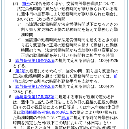
(2)
前号
の場合を除くほか、交替制等勤務職員について、
法定労働時間に満たない勤務時間が割り振られている週
に週休日の振替等により勤務時間が割り振られた場合に
おいては、次に掲げる時間
ア
当該週の勤務時間が法定労働時間以下になるときの
割り振り変更前の正規の勤務時間を超えて勤務した勤
務時間
イ
当該週の勤務時間が法定労働時間を超えるときの割
り振り変更前の正規の勤務時間を超えて勤務した勤務
時間のうち、法定労働時間から当該割り振り変更前の
正規の勤務時間を差し引いた時間数に相当する時間
3
給与条例第16条第3項
の規則で定める割合は、100分の25
とする。
4
第2項
の規定にかかわらず、当分の間、割り振り変更前の
正規の勤務時間を超えて勤務した勤務時間については、
前
項
に規定する割合の時間外勤務手当を支給する。
5
給与条例第17条第2項
の規則で定める割合は、100分の
135とする。
6
給与条例第17条第3項
に規定する市長が規則で定める日
は、週休日に当たる祝日法による休日の直後の正規の勤務
日
(その日が祝日法による休日等若しくは年末年始の休日等
又は
勤務時間条例第8条の3第1項
の規定により割り振られ
た勤務時間の全部について
同項
に規定する時間外勤務代休
時間を指定した日
(以下この項において「休日等」とい
う。)
に当たるときは、当該休日等の直後の正規の勤務日)