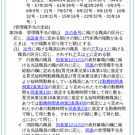
(一部改正〔昭和49年規則70号・51年30号・54年9
号・57年30号・61年39号・平成3年28号・5年3号・
6年9号・21号・7年57号・8年22号・9年15号・10年
32号・11年31号・15年16号・22年32号・31年16
号〕)
(管理職手当の支給)
第26条
管理職手当の額は、
次の各号
に掲げる職員の区分に
応じ、
当該各号
に定める額
(その額に1円未満の端数がある
ときは、その端数を切り捨てた額)
とする。
(1)
次号
に掲げる職員以外の職員 次の
ア
又は
イ
に掲げる
職員の区分に応じ、それぞれ
ア
又は
イ
に定める額
ア
行政職の職員
別表第1の1の1
の表対象職の欄に掲
げる当該職員の職の区分に応じ、
同表
の管理職手当支
給額の欄に定める額
(育児休業法第11条第1項に規定す
る育児短時間勤務職員及び育児休業法第17条の規定に
より短時間勤務をしている職員にあつては
勤務時間条
例第2条第2項
の規定により定められたその者の勤務時
間を
同条第1項
に規定する勤務時間で除して得た数を、
育児休業法第18条第2項に規定する短時間勤務職員に
あつては
勤務時間条例第2条第4項
の規定により定めら
れたその者の勤務時間を
同条第2項
に規定する勤務時間
で除して得た数を、それぞれその額に乗じて得た額。
イ
において同じ。)
イ
消防職の職員
別表第1の1の2
の表対象職の欄に掲
げる当該職員の職の区分に応じ、
同表
の管理職手当支