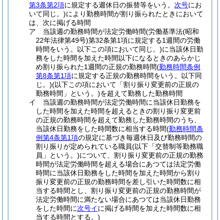
第3条第2項
に規定する週休日の振替等をいう。
次号
にお
いて同じ。)
により勤務時間が割り振られたときにおいて
は、次に掲げる時間
ア
当該週の勤務時間が法定労働時間
(労働基準法
(昭和
22年法律第49号)
第32条第1項に規定する1週間の労働
時間をいう。以下この項において同じ。)
に当該休日勤
務をした時間を加えた時間以下になるときのあらかじ
め割り振られた1週間の正規の勤務時間
(
勤務時間条例
第8条第1項
に規定する正規の勤務時間をいう。以下同
じ。)
(以下この項において「割り振り変更前の正規の
勤務時間」という。)
を超えて勤務した勤務時間
イ
当該週の勤務時間が法定労働時間に当該休日勤務を
した時間を加えた時間を超えるときの割り振り変更前
の正規の勤務時間を超えて勤務した勤務時間のうち、
当該休日勤務をした時間数に相当する時間
(
勤務時間条
例第4条第1項
の規定に基づき毎週休日及び勤務時間の
割り振りが定められている職員
(以下「交替制等勤務職
員」という。)
について、割り振り変更前の正規の勤務
時間が法定労働時間を超える場合にあつては法定労働
時間に当該休日勤務をした時間を加えた時間から割り
振り変更前の正規の勤務時間を差し引いた時間数に相
当する時間とし、割り振り変更前の正規の勤務時間が
法定労働時間に満たない場合にあつては当該休日勤務
をした時間に
次号イ
に掲げる時間を加えた時間数に相
当する時間とする。)