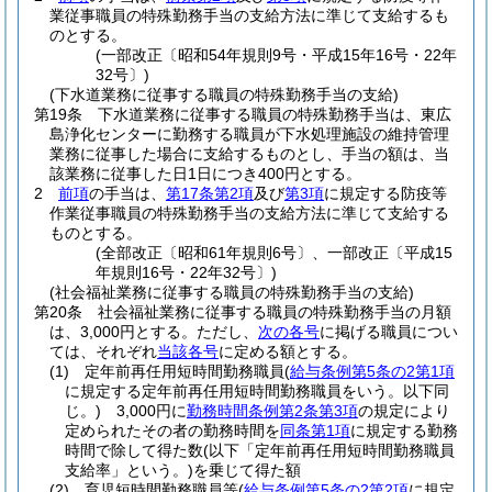
業従事職員の特殊勤務手当の支給方法に準じて支給するも
のとする。
(一部改正〔昭和54年規則9号・平成15年16号・22年
32号〕)
(下水道業務に従事する職員の特殊勤務手当の支給)
第19条
下水道業務に従事する職員の特殊勤務手当は、東広
島浄化センターに勤務する職員が下水処理施設の維持管理
業務に従事した場合に支給するものとし、手当の額は、当
該業務に従事した日1日につき400円とする。
2
前項
の手当は、
第17条第2項
及び
第3項
に規定する防疫等
作業従事職員の特殊勤務手当の支給方法に準じて支給する
ものとする。
(全部改正〔昭和61年規則6号〕、一部改正〔平成15
年規則16号・22年32号〕)
(社会福祉業務に従事する職員の特殊勤務手当の支給)
第20条
社会福祉業務に従事する職員の特殊勤務手当の月額
は、3,000円とする。
ただし、
次の各号
に掲げる職員につい
ては、それぞれ
当該各号
に定める額とする。
(1)
定年前再任用短時間勤務職員
(
給与条例第5条の2第1項
に規定する定年前再任用短時間勤務職員をいう。以下同
じ。)
3,000円に
勤務時間条例第2条第3項
の規定により
定められたその者の勤務時間を
同条第1項
に規定する勤務
時間で除して得た数
(以下「定年前再任用短時間勤務職員
支給率」という。)
を乗じて得た額
(2)
育児短時間勤務職員等
(
給与条例第5条の2第2項
に規定