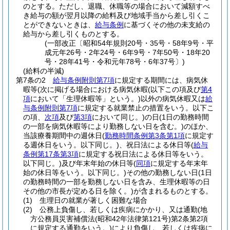
のとする。
ただし、退職、休職等の場合において減額すべ
き給与の額が翌月以降の給料及び地域手当から差し引くこ
とができないときは、
給与条例
に基づくその他の未支給の
給与から差し引くものとする。
(一部改正〔昭和54年規則20号・35号・58年9号・平
成元年26号・2年24号・6年9号・7年50号・18年20
号・28年41号・令和元年78号・6年37号〕)
(給料の半減)
第7条の2
給与条例附則第7項
に規定する期間には、病気休
暇等
(次に掲げる場合における病気休暇
(以下この項及び
第4
項
において「生理休暇等」という。)
以外の病気休暇又は
給
与条例附則第7項
に規定する就業禁止の措置をいう。以下こ
の項、
次項
及び
第3項
において同じ。)
の日
(1日の勤務時間
の一部を病気休暇等により勤務しない日を含む。)
のほか、
当該療養期間中の週休日
(
勤務時間条例第3条第1項
に規定す
る週休日をいう。以下同じ。)
、祝日法による休日等
(
給与
条例第17条第3項
に規定する祝日法による休日等をいう。
以下同じ。)
及び年末年始の休日等
(
同項
に規定する年末年
始の休日等をいう。以下同じ。)
その他の勤務しない日
(1日
の勤務時間の一部を勤務しない日を含み、生理休暇等の日
その他の市長が定める日を除く。)
が含まれるものとする。
(1)
生理日の就業が著しく困難な場合
(2)
公務上負傷し、若しくは疾病にかかり、又は通勤
(地
方公務員災害補償法
(昭和42年法律第121号)
第2条第2項
に規定する通勤をいう。)
により負傷し、若しくは疾病に