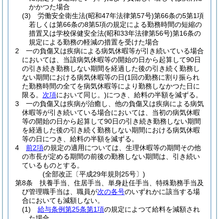
かかつた場合
(3)
労働安全衛生法
(昭和47年法律第57号)
第66条の5第1項
若しくは第66条の8第5項の規定による勤務時間の短縮の
措置又は学校保健安全法
(昭和33年法律第56号)
第16条の
規定による勤務の軽減の措置を受けた場合
2
一の負傷又は疾病による病気休暇等が引き続いている場合
においては、当該病気休暇等の開始の日から起算して90日
の引き続き勤務しない期間を経過した後の引き続く勤務し
ない期間における病気休暇等の日
(1回の勤務に割り振られ
た勤務時間の全てを病気休暇等により勤務しなかつた日に
限る。
次項
において同じ。)
につき、給料の半額を減ずる。
3
一の負傷又は疾病が治癒し、他の負傷又は疾病による病気
休暇等が引き続いている場合においては、当初の病気休暇
等の開始の日から起算して90日の引き続き勤務しない期間
を経過した後の引き続く勤務しない期間における病気休暇
等の日につき、給料の半額を減ずる。
4
前2項
の規定の適用については、生理休暇等の期間その他
の市長が定める期間の前後の勤務しない期間は、引き続い
ているものとする。
(全部改正〔平成29年規則25号〕)
第8条
扶養手当、住居手当、単身赴任手当、特殊勤務手当及
び管理職手当は、職員が
次の各号
のいずれかに該当する場
合においても減額しない。
(1)
給与条例第25条第1項
の規定によつて給料を減額され
た場合