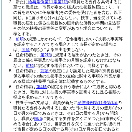
2
新たに
給与条例第11条第1項
の職員たる要件を具備するに
至つた職員は、市長が定める様式の扶養親族届により、そ
の旨を速やかに任命権者
(その委任を受けた者を含む。以下
同じ。)
に届け出なければならない。
扶養手当を受けている
職員の届出に係る扶養親族の恒常的な所得の年間の見込額
その他の扶養の事実等に変更があつた場合についても、同
様とする。
3
前項
の規定にかかわらず、任命権者において扶養の事実等
を認定することができる場合として市長が定める場合に
は、
同項
の規定による届出を要しない。
4
任命権者は、
第2項
に規定する届出があつたときは、その
届出に係る事実及び扶養手当の月額を認定しなければなら
ない。
前項
に規定する場合においても、同様とする。
5
任命権者は、
前項
の規定により認定した職員の扶養親族に
係る事項その他の扶養手当の支給に関する事項を市長が定
める様式の扶養手当認定簿に記載するものとする。
6
任命権者は
第4項
の認定を行う場合において必要と認める
ときは、職員に対し扶養の事実等を証明するに足る書類の
提出を求めることができる。
7
扶養手当の支給は、職員が新たに
給与条例第11条第1項
の
職員たる要件を具備するに至つた日の属する月の翌月
(その
日が月の初日であるときは、その日の属する月)
から開始
し、職員が
同項
に規定する要件を欠くに至つた日
(市長が定
める場合にあつては、当該要件を欠くに至つた日以後の日
で市長が定める日)
の属する月
(その日が月の初日であると