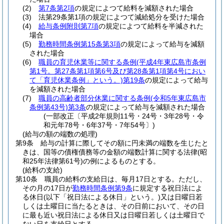
(2)
第7条第2項
の規定によつて給料を減額された場合
(3)
法第29条第1項の規定によつて減給処分を受けた場合
(4)
給与条例附則第7項
の規定によつて給料を半減された
場合
(5)
勤務時間条例第15条第3項
の規定によって給与を減額
された場合
(6)
職員の育児休業等に関する条例
(平成4年東広島市条例
第1号。第27条第1項第6号及び第28条第1項第4号におい
て「育児休業条例」という。)
第19条
の規定によって給与
を減額された場合
(7)
職員の高齢者部分休業に関する条例
(令和5年東広島市
条例第43号)
第3条
の規定によって給与を減額された場合
(一部改正〔平成2年規則11号・24号・3年28号・令
和元年78号・6年37号・7年54号〕)
(給与の額の端数の処理)
第9条
給与の計算に際してその額に円未満の端数を生じたと
きは、国等の債権債務等の金額の端数計算に関する法律
(昭
和25年法律第61号)
の例によるものとする。
(給料の支給)
第10条
職員の給料の支給日は、毎月17日とする。
ただし、
その月の17日が
勤務時間条例第9条
に規定する祝日法によ
る休日
(以下「祝日法による休日」という。)
又は日曜日若
しくは土曜日に当たるときは、その日前において、その日
に最も近い祝日法による休日又は日曜日若しくは土曜日で