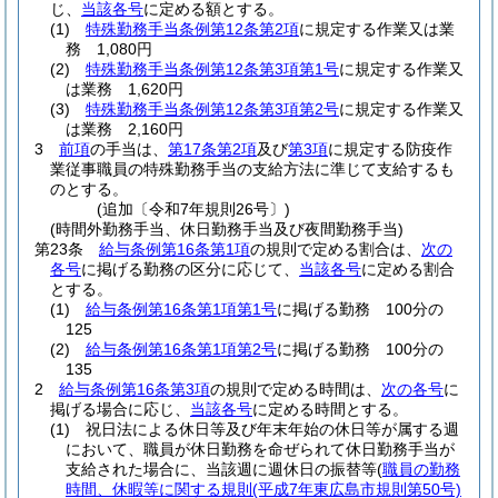
じ、
当該各号
に定める額とする。
(1)
特殊勤務手当条例第12条第2項
に規定する作業又は業
務 1,080円
(2)
特殊勤務手当条例第12条第3項第1号
に規定する作業又
は業務 1,620円
(3)
特殊勤務手当条例第12条第3項第2号
に規定する作業又
は業務 2,160円
3
前項
の手当は、
第17条第2項
及び
第3項
に規定する防疫作
業従事職員の特殊勤務手当の支給方法に準じて支給するも
のとする。
(追加〔令和7年規則26号〕)
(時間外勤務手当、休日勤務手当及び夜間勤務手当)
第23条
給与条例第16条第1項
の規則で定める割合は、
次の
各号
に掲げる勤務の区分に応じて、
当該各号
に定める割合
とする。
(1)
給与条例第16条第1項第1号
に掲げる勤務 100分の
125
(2)
給与条例第16条第1項第2号
に掲げる勤務 100分の
135
2
給与条例第16条第3項
の規則で定める時間は、
次の各号
に
掲げる場合に応じ、
当該各号
に定める時間とする。
(1)
祝日法による休日等及び年末年始の休日等が属する週
において、職員が休日勤務を命ぜられて休日勤務手当が
支給された場合に、当該週に週休日の振替等
(
職員の勤務
時間、休暇等に関する規則
(平成7年東広島市規則第50号)