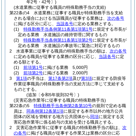
年2号・42号〕)
(水道業務に従事する職員の特殊勤務手当の支給)
第22条の4
水道業務に従事する職員が特殊勤務手当を支給
される場合における当該職員が従事する業務は、
次の各号
に掲げる区分に応じ、
当該各号
に定める業務とする。
(1)
特殊勤務手当条例第11条第1項第1号
に規定する市長が
定める業務 水道施設の維持管理に関するもの
(2)
特殊勤務手当条例第11条第1項第2号
に規定する市長が
定める業務 水道施設の事故等に緊急に対応するもの
2
水道事業に従事する職員の特殊勤務手当の額は、
次の各号
に定める職員が従事する業務の区分に応じ、
当該各号
に定
める額とする。
(1)
前項第1号
に掲げる業務 5,000円
(2)
前項第2号
に掲げる業務 2,000円
3
第1項
の手当は、
第17条第2項
及び
第3項
に規定する防疫等
作業従事職員の特殊勤務手当の支給方法に準じて支給する
ものとする。
(追加〔令和5年規則32号〕)
(災害応急作業等に従事する職員の特殊勤務手当)
第22条の5
特殊勤務手当条例第2条第10号
の規則で定める職
員は、
同条例第12条第1項
に規定する本市以外の地方公共
団体の区域を管轄する地方公共団体から
同項
に規定する災
害応急作業等に係る給与の支給を受ける職員とする。
2
災害応急作業等に従事する職員の特殊勤務手当の額は、
次
の各号
に掲げる職員が従事する作業又は業務の区分に応