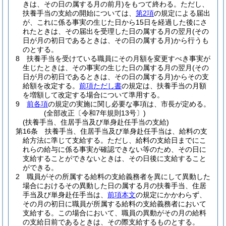
きは、その日の属する月の前月)
をもつて終わる。
ただし、
扶養手当の支給の開始については、
第2項
の規定による届出
が、これに係る事実の生じた日から15日を経過した後にさ
れたときは、その届出を受理した日の属する月の翌月
(その
日が月の初日であるときは、その日の属する月)
から行うも
のとする。
8
扶養手当を受けている職員にその月額を変更すべき事実が
生じたときは、その事実の生じた日の属する月の翌月
(その
日が月の初日であるときは、その日の属する月)
からその支
給額を改定する。
前項ただし書
の規定は、扶養手当の月額
を増額して改定する場合について準用する。
9
前各項
の規定の実施に関し必要な事項は、市長が定める。
(全部改正〔令和7年規則13号〕)
(扶養手当、住居手当及び単身赴任手当の支給)
第16条
扶養手当、住居手当及び単身赴任手当は、給料の支
給方法に準じて支給する。
ただし、給料の支給日までにこ
れらの給与に係る事実が確認できない等のため、その日に
支給することができないときは、その日後に支給すること
ができる。
2
職員がその所属する給料の支給義務者を異にして異動した
場合におけるその異動した日の属する月の扶養手当、住居
手当及び単身赴任手当は、
前項本文
の規定にかかわらず、
その月の初日に職員が所属する給料の支給義務者において
支給する。
この場合において、職員の異動がその月の給料
の支給日前であるときは、その際支給するものとする。