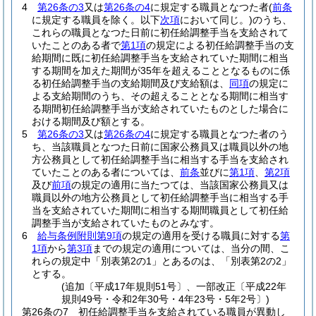
4
第26条の3
又は
第26条の4
に規定する職員となつた者
(
前条
に規定する職員を除く。以下
次項
において同じ。)
のうち、
これらの職員となつた日前に初任給調整手当を支給されて
いたことのある者で
第1項
の規定による初任給調整手当の支
給期間に既に初任給調整手当を支給されていた期間に相当
する期間を加えた期間が35年を超えることとなるものに係
る初任給調整手当の支給期間及び支給額は、
同項
の規定に
よる支給期間のうち、その超えることとなる期間に相当す
る期間初任給調整手当が支給されていたものとした場合に
おける期間及び額とする。
5
第26条の3
又は
第26条の4
に規定する職員となつた者のう
ち、当該職員となつた日前に国家公務員又は職員以外の地
方公務員として初任給調整手当に相当する手当を支給され
ていたことのある者については、
前条
並びに
第1項
、
第2項
及び
前項
の規定の適用に当たつては、当該国家公務員又は
職員以外の地方公務員として初任給調整手当に相当する手
当を支給されていた期間に相当する期間職員として初任給
調整手当が支給されていたものとみなす。
6
給与条例附則第9項
の規定の適用を受ける職員に対する
第
1項
から
第3項
までの規定の適用については、当分の間、こ
れらの規定中「別表第2の1」とあるのは、「別表第2の2」
とする。
(追加〔平成17年規則51号〕、一部改正〔平成22年
規則49号・令和2年30号・4年23号・5年2号〕)
第26条の7
初任給調整手当を支給されている職員が異動し