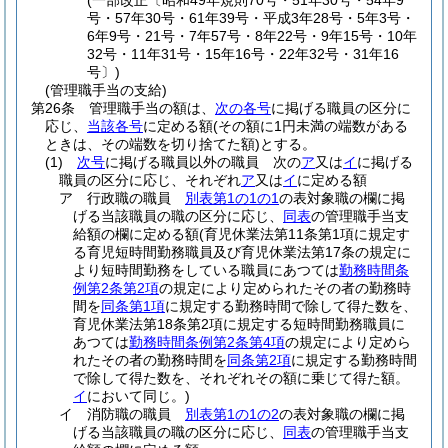
(一部改正〔昭和49年規則70号・51年30号・54年9
号・57年30号・61年39号・平成3年28号・5年3号・
6年9号・21号・7年57号・8年22号・9年15号・10年
32号・11年31号・15年16号・22年32号・31年16
号〕)
(管理職手当の支給)
第26条
管理職手当の額は、
次の各号
に掲げる職員の区分に
応じ、
当該各号
に定める額
(その額に1円未満の端数がある
ときは、その端数を切り捨てた額)
とする。
(1)
次号
に掲げる職員以外の職員 次の
ア
又は
イ
に掲げる
職員の区分に応じ、それぞれ
ア
又は
イ
に定める額
ア
行政職の職員
別表第1の1の1
の表対象職の欄に掲
げる当該職員の職の区分に応じ、
同表
の管理職手当支
給額の欄に定める額
(育児休業法第11条第1項に規定す
る育児短時間勤務職員及び育児休業法第17条の規定に
より短時間勤務をしている職員にあつては
勤務時間条
例第2条第2項
の規定により定められたその者の勤務時
間を
同条第1項
に規定する勤務時間で除して得た数を、
育児休業法第18条第2項に規定する短時間勤務職員に
あつては
勤務時間条例第2条第4項
の規定により定めら
れたその者の勤務時間を
同条第2項
に規定する勤務時間
で除して得た数を、それぞれその額に乗じて得た額。
イ
において同じ。)
イ
消防職の職員
別表第1の1の2
の表対象職の欄に掲
げる当該職員の職の区分に応じ、
同表
の管理職手当支