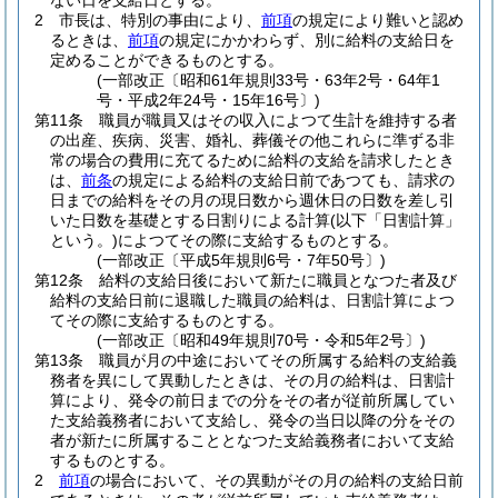
ない日を支給日とする。
2
市長は、特別の事由により、
前項
の規定により難いと認め
るときは、
前項
の規定にかかわらず、別に給料の支給日を
定めることができるものとする。
(一部改正〔昭和61年規則33号・63年2号・64年1
号・平成2年24号・15年16号〕)
第11条
職員が職員又はその収入によつて生計を維持する者
の出産、疾病、災害、婚礼、葬儀その他これらに準ずる非
常の場合の費用に充てるために給料の支給を請求したとき
は、
前条
の規定による給料の支給日前であつても、請求の
日までの給料をその月の現日数から週休日の日数を差し引
いた日数を基礎とする日割りによる計算
(以下「日割計算」
という。)
によつてその際に支給するものとする。
(一部改正〔平成5年規則6号・7年50号〕)
第12条
給料の支給日後において新たに職員となつた者及び
給料の支給日前に退職した職員の給料は、日割計算によつ
てその際に支給するものとする。
(一部改正〔昭和49年規則70号・令和5年2号〕)
第13条
職員が月の中途においてその所属する給料の支給義
務者を異にして異動したときは、その月の給料は、日割計
算により、発令の前日までの分をその者が従前所属してい
た支給義務者において支給し、発令の当日以降の分をその
者が新たに所属することとなつた支給義務者において支給
するものとする。
2
前項
の場合において、その異動がその月の給料の支給日前