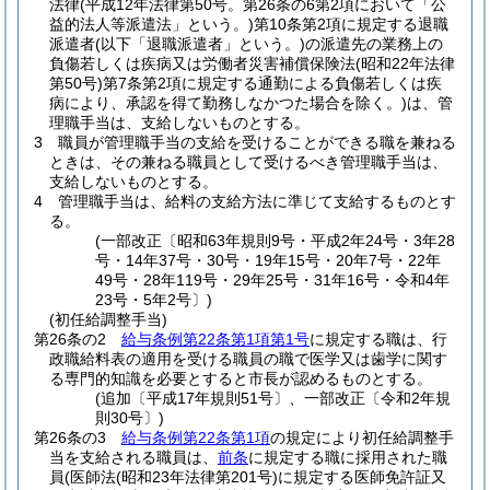
法律
(平成12年法律第50号。第26条の6第2項において「公
益的法人等派遣法」という。)
第10条第2項に規定する退職
派遣者
(以下「退職派遣者」という。)
の派遣先の業務上の
負傷若しくは疾病又は労働者災害補償保険法
(昭和22年法律
第50号)
第7条第2項に規定する通勤による負傷若しくは疾
病により、承認を得て勤務しなかつた場合を除く。)
は、管
理職手当は、支給しないものとする。
3
職員が管理職手当の支給を受けることができる職を兼ねる
ときは、その兼ねる職員として受けるべき管理職手当は、
支給しないものとする。
4
管理職手当は、給料の支給方法に準じて支給するものとす
る。
(一部改正〔昭和63年規則9号・平成2年24号・3年28
号・14年37号・30号・19年15号・20年7号・22年
49号・28年119号・29年25号・31年16号・令和4年
23号・5年2号〕)
(初任給調整手当)
第26条の2
給与条例第22条第1項第1号
に規定する職は、行
政職給料表の適用を受ける職員の職で医学又は歯学に関す
る専門的知識を必要とすると市長が認めるものとする。
(追加〔平成17年規則51号〕、一部改正〔令和2年規
則30号〕)
第26条の3
給与条例第22条第1項
の規定により初任給調整手
当を支給される職員は、
前条
に規定する職に採用された職
員
(医師法
(昭和23年法律第201号)
に規定する医師免許証又