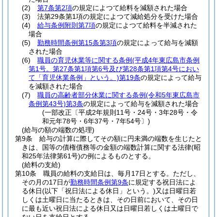
(2)
第7条第2項
の規定によつて給料を減額された場合
(3)
法第29条第1項の規定によつて減給処分を受けた場合
(4)
給与条例附則第7項
の規定によつて給料を半減された
場合
(5)
勤務時間条例第15条第3項
の規定によって給与を減額
された場合
(6)
職員の育児休業等に関する条例
(平成4年東広島市条例
第1号。第27条第1項第6号及び第28条第1項第4号におい
て「育児休業条例」という。)
第19条
の規定によって給与
を減額された場合
(7)
職員の高齢者部分休業に関する条例
(令和5年東広島市
条例第43号)
第3条
の規定によって給与を減額された場合
(一部改正〔平成2年規則11号・24号・3年28号・令
和元年78号・6年37号・7年54号〕)
(給与の額の端数の処理)
第9条
給与の計算に際してその額に円未満の端数を生じたと
きは、国等の債権債務等の金額の端数計算に関する法律
(昭
和25年法律第61号)
の例によるものとする。
(給料の支給)
第10条
職員の給料の支給日は、毎月17日とする。
ただし、
その月の17日が
勤務時間条例第9条
に規定する祝日法によ
る休日
(以下「祝日法による休日」という。)
又は日曜日若
しくは土曜日に当たるときは、その日前において、その日
に最も近い祝日法による休日又は日曜日若しくは土曜日で