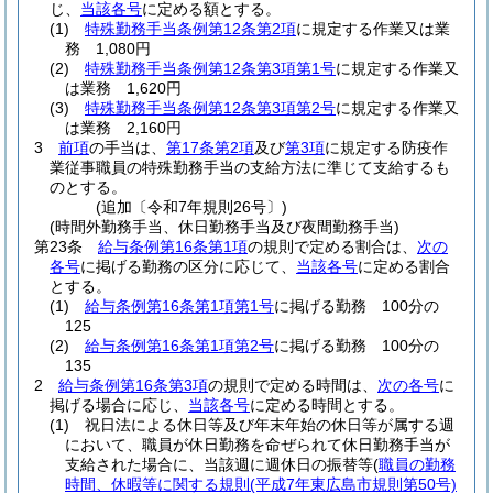
じ、
当該各号
に定める額とする。
(1)
特殊勤務手当条例第12条第2項
に規定する作業又は業
務 1,080円
(2)
特殊勤務手当条例第12条第3項第1号
に規定する作業又
は業務 1,620円
(3)
特殊勤務手当条例第12条第3項第2号
に規定する作業又
は業務 2,160円
3
前項
の手当は、
第17条第2項
及び
第3項
に規定する防疫作
業従事職員の特殊勤務手当の支給方法に準じて支給するも
のとする。
(追加〔令和7年規則26号〕)
(時間外勤務手当、休日勤務手当及び夜間勤務手当)
第23条
給与条例第16条第1項
の規則で定める割合は、
次の
各号
に掲げる勤務の区分に応じて、
当該各号
に定める割合
とする。
(1)
給与条例第16条第1項第1号
に掲げる勤務 100分の
125
(2)
給与条例第16条第1項第2号
に掲げる勤務 100分の
135
2
給与条例第16条第3項
の規則で定める時間は、
次の各号
に
掲げる場合に応じ、
当該各号
に定める時間とする。
(1)
祝日法による休日等及び年末年始の休日等が属する週
において、職員が休日勤務を命ぜられて休日勤務手当が
支給された場合に、当該週に週休日の振替等
(
職員の勤務
時間、休暇等に関する規則
(平成7年東広島市規則第50号)