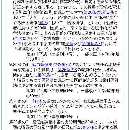
は歯科医師法
(昭和23年法律第202号)
に規定する歯科医師免
許証を有する者に限る。)
であつて、その採用が学校教育法
(昭和22年法律第26号)
に規定する大学
(
第26条の6第1項
に
おいて「大学」という。)
卒業の日から37年
(医師法に規定
する臨床研修
(
同項
において「臨床研修」という。)
を経た
者にあつては39年、医師法の一部を改正する法律
(昭和43
年法律第47号)
による改正前の医師法に規定する実地修練
(
同項
において「実地修練」という。)
を経た者にあつては
38年)
を経過するまでの期間
(
次条
及び
第26条の8
において
「経過期間」という。)
内に行われたものとする。
(追加〔平成17年規則51号〕、一部改正〔令和2年規
則30号〕)
第26条の4
給与条例第22条第2項
の規定により初任給調整手
当を支給される職員は、
第26条の8
の職員のほか、経過期
間内に新たに
第26条の2
に規定する職を占めることとなつ
た職員であつて医師法に規定する医師免許証又は歯科医師
法に規定する歯科医師免許証を有するものとする。
(追加〔平成17年規則51号〕、一部改正〔令和2年規
則30号〕)
第26条の5
前2条
の規定にかかわらず、初任給調整手当を支
給されていた期間が通算して35年に達している職員には、
初任給調整手当は支給しない。
(追加〔平成17年規則51号〕)
第26条の6
初任給調整手当の支給期間は35年とし、その月
額は職員の区分及び採用の日又は
第26条の4
に規定する職