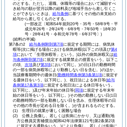
のとする。
ただし、退職、休職等の場合において減額すべ
き給与の額が翌月以降の給料及び地域手当から差し引くこ
とができないときは、
給与条例
に基づくその他の未支給の
給与から差し引くものとする。
(一部改正〔昭和54年規則20号・35号・58年9号・平
成元年26号・2年24号・6年9号・7年50号・18年20
号・28年41号・令和元年78号・6年37号〕)
(給料の半減)
第7条の2
給与条例附則第7項
に規定する期間には、病気休
暇等
(次に掲げる場合における病気休暇
(以下この項及び
第4
項
において「生理休暇等」という。)
以外の病気休暇又は
給
与条例附則第7項
に規定する就業禁止の措置をいう。以下こ
の項、
次項
及び
第3項
において同じ。)
の日
(1日の勤務時間
の一部を病気休暇等により勤務しない日を含む。)
のほか、
当該療養期間中の週休日
(
勤務時間条例第3条第1項
に規定す
る週休日をいう。以下同じ。)
、祝日法による休日等
(
給与
条例第17条第3項
に規定する祝日法による休日等をいう。
以下同じ。)
及び年末年始の休日等
(
同項
に規定する年末年
始の休日等をいう。以下同じ。)
その他の勤務しない日
(1日
の勤務時間の一部を勤務しない日を含み、生理休暇等の日
その他の市長が定める日を除く。)
が含まれるものとする。
(1)
生理日の就業が著しく困難な場合
(2)
公務上負傷し、若しくは疾病にかかり、又は通勤
(地
方公務員災害補償法
(昭和42年法律第121号)
第2条第2項
に規定する通勤をいう。)
により負傷し、若しくは疾病に