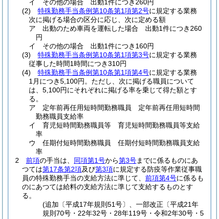
イ
その他の場合 出動1件につき260円
(2)
特殊勤務手当条例第10条第1項第2号
に規定する業務
次に掲げる場合の区分に応じ、次に定める額
ア
出動のため車両を運転した場合 出動1件につき260
円
イ
その他の場合 出動1件につき160円
(3)
特殊勤務手当条例第10条第1項第3号
に規定する業務
従事した時間1時間につき310円
(4)
特殊勤務手当条例第10条第1項第4号
に規定する業務
1月につき5,100円。
ただし、次に掲げる職員について
は、5,100円にそれぞれに掲げる率を乗じて得た額とす
る。
ア
定年前再任用短時間勤務職員 定年前再任用短時間
勤務職員支給率
イ
育児短時間勤務職員等 育児短時間勤務職員等支給
率
ウ
任期付短時間勤務職員 任期付短時間勤務職員支給
率
2
前項
の手当は、
同項第1号
から
第3号
までに係るものにあ
つては
第17条第2項
及び
第3項
に規定する防疫等作業従事職
員の特殊勤務手当の支給方法に準じて、
前項第4号
に係るも
のにあつては給料の支給方法に準じて支給するものとす
る。
(追加〔平成17年規則51号〕、一部改正〔平成21年
規則70号・22年32号・28年119号・令和2年30号・5