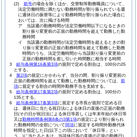
(2)
前号
の場合を除くほか、交替制等勤務職員について、
法定労働時間に満たない勤務時間が割り振られている週
に週休日の振替等により勤務時間が割り振られた場合に
おいては、次に掲げる時間
ア
当該週の勤務時間が法定労働時間以下になるときの
割り振り変更前の正規の勤務時間を超えて勤務した勤
務時間
イ
当該週の勤務時間が法定労働時間を超えるときの割
り振り変更前の正規の勤務時間を超えて勤務した勤務
時間のうち、法定労働時間から当該割り振り変更前の
正規の勤務時間を差し引いた時間数に相当する時間
3
給与条例第16条第3項
の規則で定める割合は、100分の25
とする。
4
第2項
の規定にかかわらず、当分の間、割り振り変更前の
正規の勤務時間を超えて勤務した勤務時間については、
前
項
に規定する割合の時間外勤務手当を支給する。
5
給与条例第17条第2項
の規則で定める割合は、100分の
135とする。
6
給与条例第17条第3項
に規定する市長が規則で定める日
は、週休日に当たる祝日法による休日の直後の正規の勤務
日
(その日が祝日法による休日等若しくは年末年始の休日等
又は
勤務時間条例第8条の3第1項
の規定により割り振られ
た勤務時間の全部について
同項
に規定する時間外勤務代休
時間を指定した日
(以下この項において「休日等」とい
う。)
に当たるときは、当該休日等の直後の正規の勤務日)