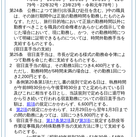
79号・22年32号・23年23号・令和元年78号〕)
第24条
公務によつて旅行
(出張及び赴任を含む。)
中の職員
は、その旅行期間中は正規の勤務時間を勤務したものとみ
なす。
ただし、旅行目的地において正規の勤務時間以外に
勤務すべきことを職員の任命権者があらかじめ指示して命
じた場合において、現に勤務し、かつ、その勤務時間につ
いて明確に証明できるものについては、時間外勤務手当を
支給するものとする。
(宿日直手当の支給)
第25条
宿日直手当は、市長が定める様式の勤務命令簿によ
つて勤務を命じた者に支給するものとする。
2
宿日直手当の額は、その勤務1回につき4,400円とする。
ただし、勤務時間が5時間未満の場合は、その勤務1回につ
き2,200円とする。
3
条例第20条第1項ただし書の規則で定める日は、執務時間
が午前8時30分から午後零時30分までと定められている日
及びこれに相当する日とし、当該規則で定める日に退庁時
から引き続いて行われる宿直勤務についての宿日直手当の
額は、
前項
の規定にかかわらず、6,600円とする。
4
第2項
の規定にかかわらず、12月29日から翌年1月3日まで
の間の勤務にあつては、1回につき5,800円とする。
5
宿日直手当は、
第17条第2項
及び
第3項
に規定する防疫等
作業従事職員の特殊勤務手当の支給方法に準じて支給する
ものとする。