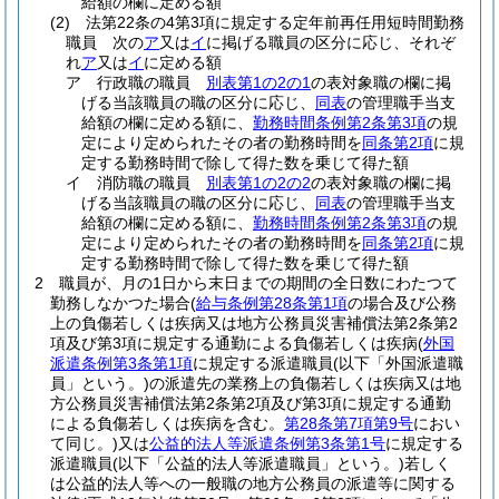
給額の欄に定める額
(2)
法第22条の4第3項に規定する定年前再任用短時間勤務
職員 次の
ア
又は
イ
に掲げる職員の区分に応じ、それぞ
れ
ア
又は
イ
に定める額
ア
行政職の職員
別表第1の2の1
の表対象職の欄に掲
げる当該職員の職の区分に応じ、
同表
の管理職手当支
給額の欄に定める額に、
勤務時間条例第2条第3項
の規
定により定められたその者の勤務時間を
同条第2項
に規
定する勤務時間で除して得た数を乗じて得た額
イ
消防職の職員
別表第1の2の2
の表対象職の欄に掲
げる当該職員の職の区分に応じ、
同表
の管理職手当支
給額の欄に定める額に、
勤務時間条例第2条第3項
の規
定により定められたその者の勤務時間を
同条第2項
に規
定する勤務時間で除して得た数を乗じて得た額
2
職員が、月の1日から末日までの期間の全日数にわたつて
勤務しなかつた場合
(
給与条例第28条第1項
の場合及び公務
上の負傷若しくは疾病又は地方公務員災害補償法第2条第2
項及び第3項に規定する通勤による負傷若しくは疾病
(
外国
派遣条例第3条第1項
に規定する派遣職員
(以下「外国派遣職
員」という。)
の派遣先の業務上の負傷若しくは疾病又は地
方公務員災害補償法第2条第2項及び第3項に規定する通勤
による負傷若しくは疾病を含む。
第28条第7項第9号
におい
て同じ。)
又は
公益的法人等派遣条例第3条第1号
に規定する
派遣職員
(以下「公益的法人等派遣職員」という。)
若しく
は公益的法人等への一般職の地方公務員の派遣等に関する