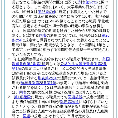
員となつた日以後の期間の区分に応じた
別表第2の1
に掲げ
る額とする。
この場合において、大学卒業の日からそれぞ
れ採用の日又は
第26条の4
に規定する職員となつた日まで
の期間が4年
(臨床研修を経た場合にあつては6年、実地修練
を経た場合にあつては5年)
を超えることとなる職員
(学校教
育法に規定する大学院の博士課程の所定の単位を修得し、
かつ、同課程の所定の期間を経過した日から3年内の職員を
除く。)
に対する
同表
の適用については、採用の日又は
第26
条の4
に規定する職員となつた日からその超えることとなる
期間
(1年に満たない期間があるときは、その期間を1年とし
て算定した期間)
に相当する期間初任給調整手当が支給され
ていたものとする。
2
初任給調整手当を支給されている職員が休職にされ、
外国
派遣条例第2条第1項
若しくは
公益的法人等派遣条例第2条
第1項
の規定により派遣され、又は公益的法人等派遣法第
10条第1項の規定による退職派遣をされた場合における当
該職員に対する
別表第2の1
の適用については、当該休職の
期間
(
給与条例第28条第1項
の規定により給与の全額を支給
される期間を除く。)
又は当該派遣若しくは退職派遣の期間
は、
同表
の期間の区分欄に掲げる期間には算入しない。
3
第1項後段
に規定する職員のうち
同項後段
の規定の適用に
より初任給調整手当の月額が
別表第2の1
に掲げられていな
いこととなつた職員で特別の事情があると市長が認めた場
合の当該職員に支給する初任給調整手当の月額及び支給期
間は、
同項
の規定にかかわらず、市長が定める。