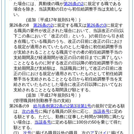
た場合には、異動後の職が
第26条の2
に規定する職である
場合を除き、当該異動の日から初任給調整手当は支給しな
い。
(追加〔平成17年規則51号〕)
第26条の8
第26条の2
に規定する職又は
第26条の3
に規定す
る職員の要件が改正された場合において、当該改正の日
(以
下この条において「改正の日」という。)
の前日から引き続
き在職している職員のうち、改正の日前に改正の日におけ
る規定が適用されていたものとした場合に初任給調整手当
が支給されることとなる職員でその者の初任給調整手当の
支給期間及び経過期間が改正の日の前日までに満了しない
こととなるものに対する改正の日以降の初任給調整手当の
支給期間及び支給額は、当該職員に対して改正の日前に改
正の日における規定が適用されていたものとして初任給調
整手当を支給されることとなる日から初任給調整手当を支
給されていたものとした場合に改正の日以降においてなお
支給されることとなる期間及び額とする。
(追加〔平成17年規則51号〕)
(管理職員特別勤務手当の支給)
第26条の9
給与条例第22条の2第3項第1号
の規則で定める額
は、
次の各号
に掲げる職員の区分に応じ、
当該各号
に定め
る額とする。
ただし、勤務に従事した時間が3時間に満たな
い場合は、
当該各号
に定める額に100分の50を乗じて得た
額とする。
(1)
次号
に掲げる職員以外の職員 次の
ア
又は
イ
に掲げる