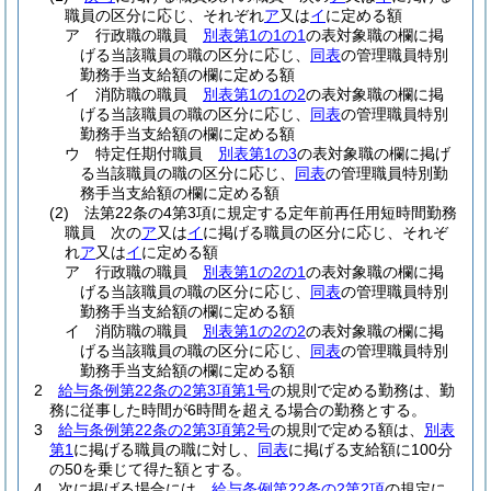
職員の区分に応じ、それぞれ
ア
又は
イ
に定める額
ア
行政職の職員
別表第1の1の1
の表対象職の欄に掲
げる当該職員の職の区分に応じ、
同表
の管理職員特別
勤務手当支給額の欄に定める額
イ
消防職の職員
別表第1の1の2
の表対象職の欄に掲
げる当該職員の職の区分に応じ、
同表
の管理職員特別
勤務手当支給額の欄に定める額
ウ
特定任期付職員
別表第1の3
の表対象職の欄に掲げ
る当該職員の職の区分に応じ、
同表
の管理職員特別勤
務手当支給額の欄に定める額
(2)
法第22条の4第3項に規定する定年前再任用短時間勤務
職員 次の
ア
又は
イ
に掲げる職員の区分に応じ、それぞ
れ
ア
又は
イ
に定める額
ア
行政職の職員
別表第1の2の1
の表対象職の欄に掲
げる当該職員の職の区分に応じ、
同表
の管理職員特別
勤務手当支給額の欄に定める額
イ
消防職の職員
別表第1の2の2
の表対象職の欄に掲
げる当該職員の職の区分に応じ、
同表
の管理職員特別
勤務手当支給額の欄に定める額
2
給与条例第22条の2第3項第1号
の規則で定める勤務は、勤
務に従事した時間が6時間を超える場合の勤務とする。
3
給与条例第22条の2第3項第2号
の規則で定める額は、
別表
第1
に掲げる職員の職に対し、
同表
に掲げる支給額に100分
の50を乗じて得た額とする。
4
次に掲げる場合には、
給与条例第22条の2第2項
の規定に