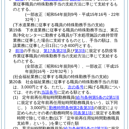
業従事職員の特殊勤務手当の支給方法に準じて支給するも
のとする。
(一部改正〔昭和54年規則9号・平成15年16号・22年
32号〕)
(下水道業務に従事する職員の特殊勤務手当の支給)
第19条
下水道業務に従事する職員の特殊勤務手当は、東広
島浄化センターに勤務する職員が下水処理施設の維持管理
業務に従事した場合に支給するものとし、手当の額は、当
該業務に従事した日1日につき400円とする。
2
前項
の手当は、
第17条第2項
及び
第3項
に規定する防疫等
作業従事職員の特殊勤務手当の支給方法に準じて支給する
ものとする。
(全部改正〔昭和61年規則6号〕、一部改正〔平成15
年規則16号・22年32号〕)
(社会福祉業務に従事する職員の特殊勤務手当の支給)
第20条
社会福祉業務に従事する職員の特殊勤務手当の月額
は、3,000円とする。
ただし、
次の各号
に掲げる職員につい
ては、それぞれ
当該各号
に定める額とする。
(1)
定年前再任用短時間勤務職員
(
給与条例第5条の2第1項
に規定する定年前再任用短時間勤務職員をいう。以下同
じ。)
3,000円に
勤務時間条例第2条第3項
の規定により
定められたその者の勤務時間を
同条第1項
に規定する勤務
時間で除して得た数
(以下「定年前再任用短時間勤務職員
支給率」という。)
を乗じて得た額
(2)
育児短時間勤務職員等
(
給与条例第5条の2第2項
に規定