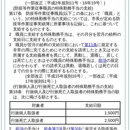
(一部改正〔平成2年規則11号・16年19号〕)
(防疫等作業従事職員の特殊勤務手当の支給)
第17条
防疫等作業従事職員
(以下この条において「職員」と
いう。)
の特殊勤務手当の支給については、市長が定める防
疫等作業従事実績簿に所要事項を記録し、これに基づいて
支給するものとする。
2
職員に支給する特殊勤務手当は、その月分を翌月の給料の
支給日に支給するものとする。
3
職員が翌月の給料の支給日前において
第11条
に規定する
非常の用に充てるためにその支給を請求したとき又はその
所属する支給義務者を異にして、異動し、退職し、若しく
は死亡したときはその職員の特殊勤務手当は、
前項
の規定
にかかわらず、その請求又は異動、退職若しくは死亡の日
までの分をその際に支給するものとする。
(全部改正〔平成15年規則16号〕、一部改正〔平成
17年規則51号〕)
(行旅病人及び行旅死亡人取扱者の特殊勤務手当の支給)
第18条
行旅病人及び行旅死亡人取扱者の特殊勤務手当の額
は、次に掲げる額とする。
対象者
支給日額
行旅病人取扱者
1,500円
行旅死亡人取扱者
2,500円
2
前項
の手当は、
前条第2項
及び
第3項
に規定する防疫等作