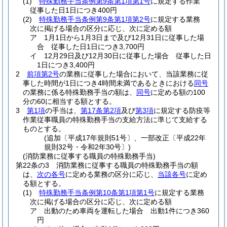
(1)
特殊勤務手当条例第9条第1項第1号
に規定する作業
従事した日1日につき400円
(2)
特殊勤務手当条例第9条第1項第2号
に規定する業務
次に掲げる場合の区分に応じ、次に定める額
ア
1月1日から1月3日まで及び12月31日に従事した場
合 従事した日1日につき3,700円
イ
12月29日及び12月30日に従事した場合 従事した日
1日につき3,400円
2
前項第2号
の業務に従事した場合において、当該業務に従
事した時間が1日につき4時間未満であるときにおける
同号
の業務に係る特殊勤務手当の額は、
同号
に定める額の100
分の60に相当する額とする。
3
第1項
の手当は、
第17条第2項
及び
第3項
に規定する防疫等
作業従事職員の特殊勤務手当の支給方法に準じて支給する
ものとする。
(追加〔平成17年規則51号〕、一部改正〔平成22年
規則32号・令和2年30号〕)
(消防業務に従事する職員の特殊勤務手当)
第22条の3
消防業務に従事する職員の特殊勤務手当の額
は、
次の各号
に定める業務の区分に応じ、
当該各号
に定め
る額とする。
(1)
特殊勤務手当条例第10条第1項第1号
に規定する業務
次に掲げる場合の区分に応じ、次に定める額
ア
出動のため車両を運転した場合 出動1件につき360
円