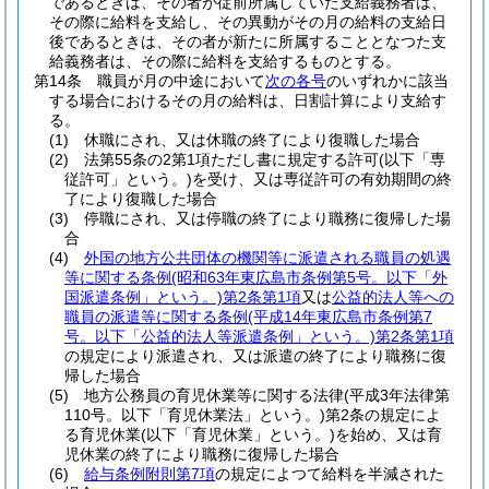
であるときは、その者が従前所属していた支給義務者は、
その際に給料を支給し、その異動がその月の給料の支給日
後であるときは、その者が新たに所属することとなつた支
給義務者は、その際に給料を支給するものとする。
第14条
職員が月の中途において
次の各号
のいずれかに該当
する場合におけるその月の給料は、日割計算により支給す
る。
(1)
休職にされ、又は休職の終了により復職した場合
(2)
法第55条の2第1項ただし書に規定する許可
(以下「専
従許可」という。)
を受け、又は専従許可の有効期間の終
了により復職した場合
(3)
停職にされ、又は停職の終了により職務に復帰した場
合
(4)
外国の地方公共団体の機関等に派遣される職員の処遇
等に関する条例
(昭和63年東広島市条例第5号。以下「外
国派遣条例」という。)
第2条第1項
又は
公益的法人等への
職員の派遣等に関する条例
(平成14年東広島市条例第7
号。以下「公益的法人等派遣条例」という。)
第2条第1項
の規定により派遣され、又は派遣の終了により職務に復
帰した場合
(5)
地方公務員の育児休業等に関する法律
(平成3年法律第
110号。以下「育児休業法」という。)
第2条の規定によ
る育児休業
(以下「育児休業」という。)
を始め、又は育
児休業の終了により職務に復帰した場合
(6)
給与条例附則第7項
の規定によつて給料を半減された