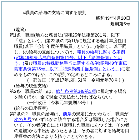
○職員の給与の支給に関する規則
昭和49年4月20日
規則第6号
(趣旨)
第1条
職員
(地方公務員法
(昭和25年法律第261号。以下
「法」という。)
第22条の2第1項に規定する会計年度任用
職員
(以下「会計年度任用職員」という。)
を除く。以下同
じ。)
の給与の支給については、
職員の給与に関する条例
(昭和49年東広島市条例第11号。以下「給与条例」とい
う。)
及び
職員の特殊勤務手当に関する条例
(昭和49年東広
島市条例第13号。以下「特殊勤務手当条例」という。)
に定
めるもののほか、この規則の定めるところによる。
(一部改正〔平成17年規則51号・令和元年78号〕)
(給与の現金支給)
第2条
職員の給与は、
給与条例第3条第3項
に規定する場合
を除くほか、全て現金で支払わなければならない。
(一部改正〔令和元年規則78号〕)
(給与の口座振替)
第2条の2
職員の給与は、
前条
の規定にかかわらず、職員が
次の各号
のいずれかに該当する場合又は退職した場合にお
いて、その者
(死亡により退職した職員にあつては、その者
の遺族)
から申出があつたときは、その者に対する給与を口
座振替の方法により支払うことができる。