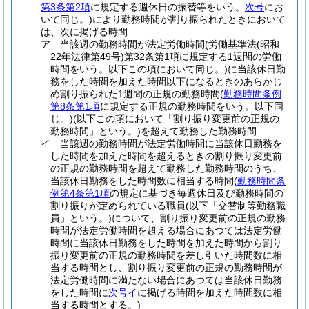
第3条第2項
に規定する週休日の振替等をいう。
次号
にお
いて同じ。)
により勤務時間が割り振られたときにおいて
は、次に掲げる時間
ア
当該週の勤務時間が法定労働時間
(労働基準法
(昭和
22年法律第49号)
第32条第1項に規定する1週間の労働
時間をいう。以下この項において同じ。)
に当該休日勤
務をした時間を加えた時間以下になるときのあらかじ
め割り振られた1週間の正規の勤務時間
(
勤務時間条例
第8条第1項
に規定する正規の勤務時間をいう。以下同
じ。)
(以下この項において「割り振り変更前の正規の
勤務時間」という。)
を超えて勤務した勤務時間
イ
当該週の勤務時間が法定労働時間に当該休日勤務を
した時間を加えた時間を超えるときの割り振り変更前
の正規の勤務時間を超えて勤務した勤務時間のうち、
当該休日勤務をした時間数に相当する時間
(
勤務時間条
例第4条第1項
の規定に基づき毎週休日及び勤務時間の
割り振りが定められている職員
(以下「交替制等勤務職
員」という。)
について、割り振り変更前の正規の勤務
時間が法定労働時間を超える場合にあつては法定労働
時間に当該休日勤務をした時間を加えた時間から割り
振り変更前の正規の勤務時間を差し引いた時間数に相
当する時間とし、割り振り変更前の正規の勤務時間が
法定労働時間に満たない場合にあつては当該休日勤務
をした時間に
次号イ
に掲げる時間を加えた時間数に相
当する時間とする。)