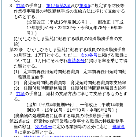
る。
3
前項
の手当は、
第17条第2項
及び
第3項
に規定する防疫等
作業従事職員の特殊勤務手当の支給方法に準じて支給する
ものとする。
(全部改正〔平成15年規則16号〕、一部改正〔平成
17年規則51号・22年32号・令和元年78号・6年39
号〕)
(ひがしひろしま聖苑に勤務する職員の特殊勤務手当の支
給)
第22条
ひがしひろしま聖苑に勤務する職員の特殊勤務手当
の月額は、1万円とする。
ただし、
次の各号
に掲げる職員に
ついては、1万円にそれぞれ
当該各号
に掲げる率を乗じて得
た額とする。
(1)
定年前再任用短時間勤務職員 定年前再任用短時間勤
務職員支給率
(2)
育児短時間勤務職員等 育児短時間勤務職員等支給率
(3)
任期付短時間勤務職員 任期付短時間勤務職員支給率
2
前項
の手当は、給料の支給方法に準じて支給するものとす
る。
(追加〔平成4年規則5号〕、一部改正〔平成14年規
則30号・15年16号・21年70号・令和5年2号〕)
(廃棄物の処理業務に従事する職員の特殊勤務手当)
第22条の2
廃棄物の処理業務に従事する職員の特殊勤務手
当の額は、
次の各号
に定める業務等の区分に応じ、
当該各
号
に定める額とする。