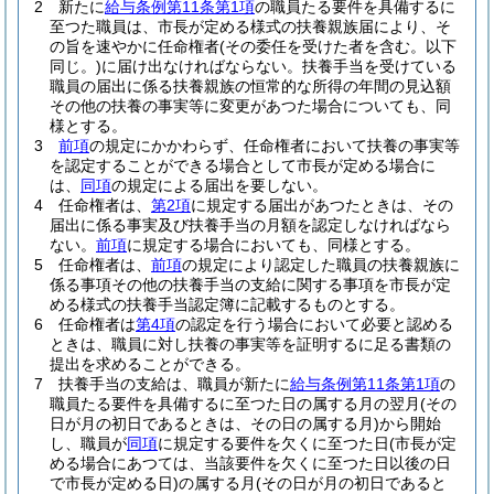
2
新たに
給与条例第11条第1項
の職員たる要件を具備するに
至つた職員は、市長が定める様式の扶養親族届により、そ
の旨を速やかに任命権者
(その委任を受けた者を含む。以下
同じ。)
に届け出なければならない。
扶養手当を受けている
職員の届出に係る扶養親族の恒常的な所得の年間の見込額
その他の扶養の事実等に変更があつた場合についても、同
様とする。
3
前項
の規定にかかわらず、任命権者において扶養の事実等
を認定することができる場合として市長が定める場合に
は、
同項
の規定による届出を要しない。
4
任命権者は、
第2項
に規定する届出があつたときは、その
届出に係る事実及び扶養手当の月額を認定しなければなら
ない。
前項
に規定する場合においても、同様とする。
5
任命権者は、
前項
の規定により認定した職員の扶養親族に
係る事項その他の扶養手当の支給に関する事項を市長が定
める様式の扶養手当認定簿に記載するものとする。
6
任命権者は
第4項
の認定を行う場合において必要と認める
ときは、職員に対し扶養の事実等を証明するに足る書類の
提出を求めることができる。
7
扶養手当の支給は、職員が新たに
給与条例第11条第1項
の
職員たる要件を具備するに至つた日の属する月の翌月
(その
日が月の初日であるときは、その日の属する月)
から開始
し、職員が
同項
に規定する要件を欠くに至つた日
(市長が定
める場合にあつては、当該要件を欠くに至つた日以後の日
で市長が定める日)
の属する月
(その日が月の初日であると