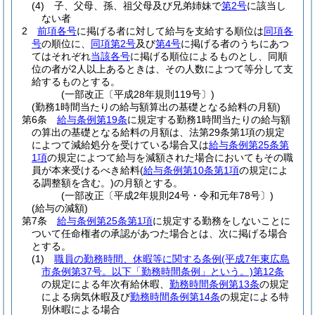
(4)
子、父母、孫、祖父母及び兄弟姉妹で
第2号
に該当し
ない者
2
前項各号
に掲げる者に対して給与を支給する順位は
同項各
号
の順位に、
同項第2号
及び
第4号
に掲げる者のうちにあつ
てはそれぞれ
当該各号
に掲げる順位によるものとし、同順
位の者が2人以上あるときは、その人数によつて等分して支
給するものとする。
(一部改正〔平成28年規則119号〕)
(勤務1時間当たりの給与額算出の基礎となる給料の月額)
第6条
給与条例第19条
に規定する勤務1時間当たりの給与額
の算出の基礎となる給料の月額は、法第29条第1項の規定
によつて減給処分を受けている場合又は
給与条例第25条第
1項
の規定によつて給与を減額された場合においてもその職
員が本来受けるべき給料
(
給与条例第10条第1項
の規定によ
る調整額を含む。)
の月額とする。
(一部改正〔平成2年規則24号・令和元年78号〕)
(給与の減額)
第7条
給与条例第25条第1項
に規定する勤務をしないことに
ついて任命権者の承認があつた場合とは、次に掲げる場合
とする。
(1)
職員の勤務時間、休暇等に関する条例
(平成7年東広島
市条例第37号。以下「勤務時間条例」という。)
第12条
の規定による年次有給休暇、
勤務時間条例第13条
の規定
による病気休暇及び
勤務時間条例第14条
の規定による特
別休暇による場合