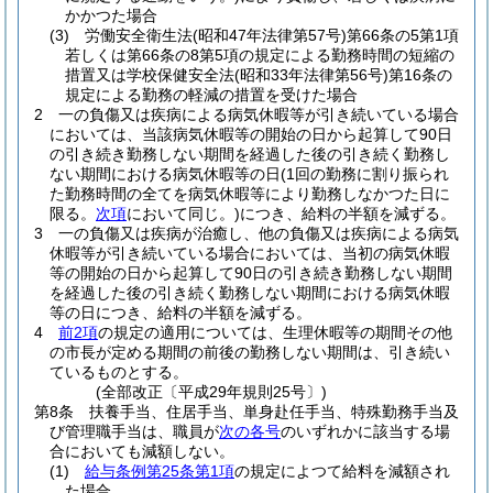
かかつた場合
(3)
労働安全衛生法
(昭和47年法律第57号)
第66条の5第1項
若しくは第66条の8第5項の規定による勤務時間の短縮の
措置又は学校保健安全法
(昭和33年法律第56号)
第16条の
規定による勤務の軽減の措置を受けた場合
2
一の負傷又は疾病による病気休暇等が引き続いている場合
においては、当該病気休暇等の開始の日から起算して90日
の引き続き勤務しない期間を経過した後の引き続く勤務し
ない期間における病気休暇等の日
(1回の勤務に割り振られ
た勤務時間の全てを病気休暇等により勤務しなかつた日に
限る。
次項
において同じ。)
につき、給料の半額を減ずる。
3
一の負傷又は疾病が治癒し、他の負傷又は疾病による病気
休暇等が引き続いている場合においては、当初の病気休暇
等の開始の日から起算して90日の引き続き勤務しない期間
を経過した後の引き続く勤務しない期間における病気休暇
等の日につき、給料の半額を減ずる。
4
前2項
の規定の適用については、生理休暇等の期間その他
の市長が定める期間の前後の勤務しない期間は、引き続い
ているものとする。
(全部改正〔平成29年規則25号〕)
第8条
扶養手当、住居手当、単身赴任手当、特殊勤務手当及
び管理職手当は、職員が
次の各号
のいずれかに該当する場
合においても減額しない。
(1)
給与条例第25条第1項
の規定によつて給料を減額され
た場合