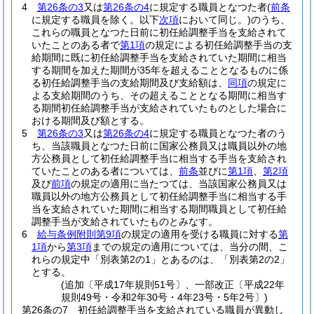
4
第26条の3
又は
第26条の4
に規定する職員となつた者
(
前条
に規定する職員を除く。以下
次項
において同じ。)
のうち、
これらの職員となつた日前に初任給調整手当を支給されて
いたことのある者で
第1項
の規定による初任給調整手当の支
給期間に既に初任給調整手当を支給されていた期間に相当
する期間を加えた期間が35年を超えることとなるものに係
る初任給調整手当の支給期間及び支給額は、
同項
の規定に
よる支給期間のうち、その超えることとなる期間に相当す
る期間初任給調整手当が支給されていたものとした場合に
おける期間及び額とする。
5
第26条の3
又は
第26条の4
に規定する職員となつた者のう
ち、当該職員となつた日前に国家公務員又は職員以外の地
方公務員として初任給調整手当に相当する手当を支給され
ていたことのある者については、
前条
並びに
第1項
、
第2項
及び
前項
の規定の適用に当たつては、当該国家公務員又は
職員以外の地方公務員として初任給調整手当に相当する手
当を支給されていた期間に相当する期間職員として初任給
調整手当が支給されていたものとみなす。
6
給与条例附則第9項
の規定の適用を受ける職員に対する
第
1項
から
第3項
までの規定の適用については、当分の間、こ
れらの規定中「別表第2の1」とあるのは、「別表第2の2」
とする。
(追加〔平成17年規則51号〕、一部改正〔平成22年
規則49号・令和2年30号・4年23号・5年2号〕)
第26条の7
初任給調整手当を支給されている職員が異動し