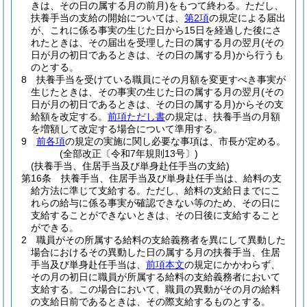
きは、その日の属する月の前月)
をもつて終わる。
ただし、
扶養手当の支給の開始については、
第2項
の規定による届出
が、これに係る事実の生じた日から15日を経過した後にさ
れたときは、その届出を受理した日の属する月の翌月
(その
日が月の初日であるときは、その日の属する月)
から行うも
のとする。
8
扶養手当を受けている職員にその月額を変更すべき事実が
生じたときは、その事実の生じた日の属する月の翌月
(その
日が月の初日であるときは、その日の属する月)
からその支
給額を改定する。
前項ただし書
の規定は、扶養手当の月額
を増額して改定する場合について準用する。
9
前各項
の規定の実施に関し必要な事項は、市長が定める。
(全部改正〔令和7年規則13号〕)
(扶養手当、住居手当及び単身赴任手当の支給)
第16条
扶養手当、住居手当及び単身赴任手当は、給料の支
給方法に準じて支給する。
ただし、給料の支給日までにこ
れらの給与に係る事実が確認できない等のため、その日に
支給することができないときは、その日後に支給すること
ができる。
2
職員がその所属する給料の支給義務者を異にして異動した
場合におけるその異動した日の属する月の扶養手当、住居
手当及び単身赴任手当は、
前項本文
の規定にかかわらず、
その月の初日に職員が所属する給料の支給義務者において
支給する。
この場合において、職員の異動がその月の給料
の支給日前であるときは、その際支給するものとする。