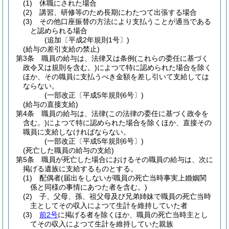
(1)
休職にされた場合
(2)
講習、研修等のため長期にわたつて出張する場合
(3)
その他口座振替の方法により支払うことが適当である
と認められる場合
(追加〔平成2年規則1号〕)
(給与の差引支給の禁止)
第3条
職員の給与は、法律又は条例
(これらの委任に基づく
政令又は規則を含む。)
によつて特に認められた場合を除く
ほか、その職員に支払うべき金額を差し引いて支給しては
ならない。
(一部改正〔平成5年規則6号〕)
(給与の直接支給)
第4条
職員の給与は、法律
(この法律の委任に基づく政令を
含む。)
によつて特に認められた場合を除くほか、直接その
職員に支給しなければならない。
(一部改正〔平成5年規則6号〕)
(死亡した職員の給与の支給)
第5条
職員が死亡した場合におけるその職員の給与は、次に
掲げる遺族に支給するものとする。
(1)
配偶者
(届出をしないが職員の死亡当時事実上婚姻関
係と同様の事情にあつた者を含む。)
(2)
子、父母、孫、祖父母及び兄弟姉妹で職員の死亡当時
主としてその収入によつて生計を維持していた者
(3)
前2号
に掲げる者を除くほか、職員の死亡当時主とし
てその収入によつて生計を維持していた親族