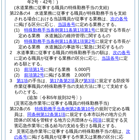
年2号・42号〕)
(水道業務に従事する職員の特殊勤務手当の支給)
第22条の4
水道業務に従事する職員が特殊勤務手当を支給
される場合における当該職員が従事する業務は、
次の各号
に掲げる区分に応じ、
当該各号
に定める業務とする。
(1)
特殊勤務手当条例第11条第1項第1号
に規定する市長が
定める業務 水道施設の維持管理に関するもの
(2)
特殊勤務手当条例第11条第1項第2号
に規定する市長が
定める業務 水道施設の事故等に緊急に対応するもの
2
水道事業に従事する職員の特殊勤務手当の額は、
次の各号
に定める職員が従事する業務の区分に応じ、
当該各号
に定
める額とする。
(1)
前項第1号
に掲げる業務 5,000円
(2)
前項第2号
に掲げる業務 2,000円
3
第1項
の手当は、
第17条第2項
及び
第3項
に規定する防疫等
作業従事職員の特殊勤務手当の支給方法に準じて支給する
ものとする。
(追加〔令和5年規則32号〕)
(災害応急作業等に従事する職員の特殊勤務手当)
第22条の5
特殊勤務手当条例第2条第10号
の規則で定める職
員は、
同条例第12条第1項
に規定する本市以外の地方公共
団体の区域を管轄する地方公共団体から
同項
に規定する災
害応急作業等に係る給与の支給を受ける職員とする。
2
災害応急作業等に従事する職員の特殊勤務手当の額は、
次
の各号
に掲げる職員が従事する作業又は業務の区分に応