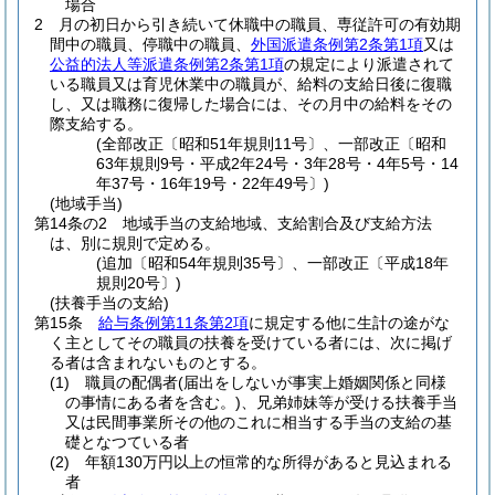
場合
2
月の初日から引き続いて休職中の職員、専従許可の有効期
間中の職員、停職中の職員、
外国派遣条例第2条第1項
又は
公益的法人等派遣条例第2条第1項
の規定により派遣されて
いる職員又は育児休業中の職員が、給料の支給日後に復職
し、又は職務に復帰した場合には、その月中の給料をその
際支給する。
(全部改正〔昭和51年規則11号〕、一部改正〔昭和
63年規則9号・平成2年24号・3年28号・4年5号・14
年37号・16年19号・22年49号〕)
(地域手当)
第14条の2
地域手当の支給地域、支給割合及び支給方法
は、別に規則で定める。
(追加〔昭和54年規則35号〕、一部改正〔平成18年
規則20号〕)
(扶養手当の支給)
第15条
給与条例第11条第2項
に規定する他に生計の途がな
く主としてその職員の扶養を受けている者には、次に掲げ
る者は含まれないものとする。
(1)
職員の配偶者
(届出をしないが事実上婚姻関係と同様
の事情にある者を含む。)
、兄弟姉妹等が受ける扶養手当
又は民間事業所その他のこれに相当する手当の支給の基
礎となつている者
(2)
年額130万円以上の恒常的な所得があると見込まれる
者