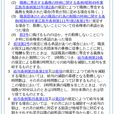
(2)
職務に専念する義務の特例に関する条例
(昭和49年東
広島市条例第23号)
第2条
の規定によつて職務に専念する
義務を免除された場合
(市長が別に定める場合を除く。)
(3)
職員団体のための職員の行為の制限の特例に関する条
例
(昭和49年東広島市条例第111号)
第2条第1号
に規定す
る場合で、勤務しないことについて任命権者の承認があ
つた場合
(4)
前3号
に掲げるもののほか、その勤務しないことにつ
き特に任命権者の承認のあった場合
2
前項第2号
の規定に係る承認があつた場合において、職員
が国又は他の地方公共団体等の事務に従事したことに対し
て報酬を受けたときは、当該職員の職務に専念する義務を
免除された期間について、1時間につき、
給与条例第19条
の規定による勤務1時間当たりの給与額を減額した給与を支
給するものとする。
3
給与条例第25条第1項
又は
前項
の規定によつて給与を減額
する場合においては、給与の減額の基礎となる勤務しない
時間数は、その月の全時間数によつて計算するものとし、
この場合において、1時間未満の端数を生じたときは、その
端数が30分以上のときは1時間とし、30分未満のときは切
り捨てるものとする。
4
給与条例第25条第1項
又は
第2項
の規定によつて給与を減
額する場合においては、その月における減額すべき給与の
額は、その月の給料に対応する額及び地域手当に対応する
額をそれぞれ翌月以降の給料及び地域手当から差し引くも