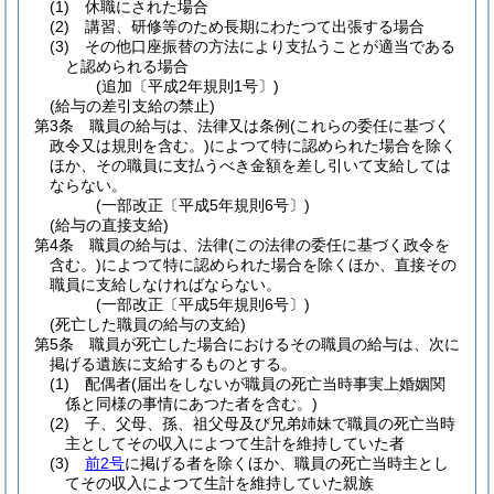
(1)
休職にされた場合
(2)
講習、研修等のため長期にわたつて出張する場合
(3)
その他口座振替の方法により支払うことが適当である
と認められる場合
(追加〔平成2年規則1号〕)
(給与の差引支給の禁止)
第3条
職員の給与は、法律又は条例
(これらの委任に基づく
政令又は規則を含む。)
によつて特に認められた場合を除く
ほか、その職員に支払うべき金額を差し引いて支給しては
ならない。
(一部改正〔平成5年規則6号〕)
(給与の直接支給)
第4条
職員の給与は、法律
(この法律の委任に基づく政令を
含む。)
によつて特に認められた場合を除くほか、直接その
職員に支給しなければならない。
(一部改正〔平成5年規則6号〕)
(死亡した職員の給与の支給)
第5条
職員が死亡した場合におけるその職員の給与は、次に
掲げる遺族に支給するものとする。
(1)
配偶者
(届出をしないが職員の死亡当時事実上婚姻関
係と同様の事情にあつた者を含む。)
(2)
子、父母、孫、祖父母及び兄弟姉妹で職員の死亡当時
主としてその収入によつて生計を維持していた者
(3)
前2号
に掲げる者を除くほか、職員の死亡当時主とし
てその収入によつて生計を維持していた親族