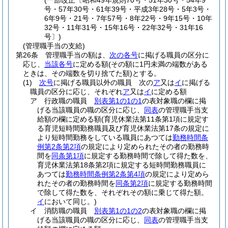
(一部改正〔昭和49年規則70号・51年30号・54年9
号・57年30号・61年39号・平成3年28号・5年3号・
6年9号・21号・7年57号・8年22号・9年15号・10年
32号・11年31号・15年16号・22年32号・31年16
号〕)
(管理職手当の支給)
第26条
管理職手当の額は、
次の各号
に掲げる職員の区分に
応じ、
当該各号
に定める額
(その額に1円未満の端数がある
ときは、その端数を切り捨てた額)
とする。
(1)
次号
に掲げる職員以外の職員 次の
ア
又は
イ
に掲げる
職員の区分に応じ、それぞれ
ア
又は
イ
に定める額
ア
行政職の職員
別表第1の1の1
の表対象職の欄に掲
げる当該職員の職の区分に応じ、
同表
の管理職手当支
給額の欄に定める額
(育児休業法第11条第1項に規定す
る育児短時間勤務職員及び育児休業法第17条の規定に
より短時間勤務をしている職員にあつては
勤務時間条
例第2条第2項
の規定により定められたその者の勤務時
間を
同条第1項
に規定する勤務時間で除して得た数を、
育児休業法第18条第2項に規定する短時間勤務職員に
あつては
勤務時間条例第2条第4項
の規定により定めら
れたその者の勤務時間を
同条第2項
に規定する勤務時間
で除して得た数を、それぞれその額に乗じて得た額。
イ
において同じ。)
イ
消防職の職員
別表第1の1の2
の表対象職の欄に掲
げる当該職員の職の区分に応じ、
同表
の管理職手当支