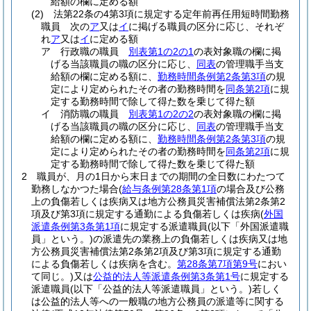
給額の欄に定める額
(2)
法第22条の4第3項に規定する定年前再任用短時間勤務
職員 次の
ア
又は
イ
に掲げる職員の区分に応じ、それぞ
れ
ア
又は
イ
に定める額
ア
行政職の職員
別表第1の2の1
の表対象職の欄に掲
げる当該職員の職の区分に応じ、
同表
の管理職手当支
給額の欄に定める額に、
勤務時間条例第2条第3項
の規
定により定められたその者の勤務時間を
同条第2項
に規
定する勤務時間で除して得た数を乗じて得た額
イ
消防職の職員
別表第1の2の2
の表対象職の欄に掲
げる当該職員の職の区分に応じ、
同表
の管理職手当支
給額の欄に定める額に、
勤務時間条例第2条第3項
の規
定により定められたその者の勤務時間を
同条第2項
に規
定する勤務時間で除して得た数を乗じて得た額
2
職員が、月の1日から末日までの期間の全日数にわたつて
勤務しなかつた場合
(
給与条例第28条第1項
の場合及び公務
上の負傷若しくは疾病又は地方公務員災害補償法第2条第2
項及び第3項に規定する通勤による負傷若しくは疾病
(
外国
派遣条例第3条第1項
に規定する派遣職員
(以下「外国派遣職
員」という。)
の派遣先の業務上の負傷若しくは疾病又は地
方公務員災害補償法第2条第2項及び第3項に規定する通勤
による負傷若しくは疾病を含む。
第28条第7項第9号
におい
て同じ。)
又は
公益的法人等派遣条例第3条第1号
に規定する
派遣職員
(以下「公益的法人等派遣職員」という。)
若しく
は公益的法人等への一般職の地方公務員の派遣等に関する