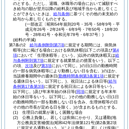
のとする。
ただし、退職、休職等の場合において減額すべ
き給与の額が翌月以降の給料及び地域手当から差し引くこ
とができないときは、
給与条例
に基づくその他の未支給の
給与から差し引くものとする。
(一部改正〔昭和54年規則20号・35号・58年9号・平
成元年26号・2年24号・6年9号・7年50号・18年20
号・28年41号・令和元年78号・6年37号〕)
(給料の半減)
第7条の2
給与条例附則第7項
に規定する期間には、病気休
暇等
(次に掲げる場合における病気休暇
(以下この項及び
第4
項
において「生理休暇等」という。)
以外の病気休暇又は
給
与条例附則第7項
に規定する就業禁止の措置をいう。以下こ
の項、
次項
及び
第3項
において同じ。)
の日
(1日の勤務時間
の一部を病気休暇等により勤務しない日を含む。)
のほか、
当該療養期間中の週休日
(
勤務時間条例第3条第1項
に規定す
る週休日をいう。以下同じ。)
、祝日法による休日等
(
給与
条例第17条第3項
に規定する祝日法による休日等をいう。
以下同じ。)
及び年末年始の休日等
(
同項
に規定する年末年
始の休日等をいう。以下同じ。)
その他の勤務しない日
(1日
の勤務時間の一部を勤務しない日を含み、生理休暇等の日
その他の市長が定める日を除く。)
が含まれるものとする。
(1)
生理日の就業が著しく困難な場合
(2)
公務上負傷し、若しくは疾病にかかり、又は通勤
(地
方公務員災害補償法
(昭和42年法律第121号)
第2条第2項
に規定する通勤をいう。)
により負傷し、若しくは疾病に