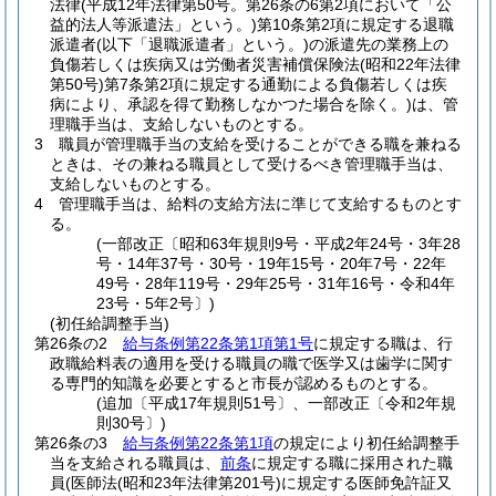
法律
(平成12年法律第50号。第26条の6第2項において「公
益的法人等派遣法」という。)
第10条第2項に規定する退職
派遣者
(以下「退職派遣者」という。)
の派遣先の業務上の
負傷若しくは疾病又は労働者災害補償保険法
(昭和22年法律
第50号)
第7条第2項に規定する通勤による負傷若しくは疾
病により、承認を得て勤務しなかつた場合を除く。)
は、管
理職手当は、支給しないものとする。
3
職員が管理職手当の支給を受けることができる職を兼ねる
ときは、その兼ねる職員として受けるべき管理職手当は、
支給しないものとする。
4
管理職手当は、給料の支給方法に準じて支給するものとす
る。
(一部改正〔昭和63年規則9号・平成2年24号・3年28
号・14年37号・30号・19年15号・20年7号・22年
49号・28年119号・29年25号・31年16号・令和4年
23号・5年2号〕)
(初任給調整手当)
第26条の2
給与条例第22条第1項第1号
に規定する職は、行
政職給料表の適用を受ける職員の職で医学又は歯学に関す
る専門的知識を必要とすると市長が認めるものとする。
(追加〔平成17年規則51号〕、一部改正〔令和2年規
則30号〕)
第26条の3
給与条例第22条第1項
の規定により初任給調整手
当を支給される職員は、
前条
に規定する職に採用された職
員
(医師法
(昭和23年法律第201号)
に規定する医師免許証又