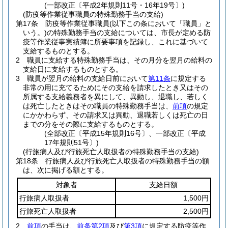
(一部改正〔平成2年規則11号・16年19号〕)
(防疫等作業従事職員の特殊勤務手当の支給)
第17条
防疫等作業従事職員
(以下この条において「職員」と
いう。)
の特殊勤務手当の支給については、市長が定める防
疫等作業従事実績簿に所要事項を記録し、これに基づいて
支給するものとする。
2
職員に支給する特殊勤務手当は、その月分を翌月の給料の
支給日に支給するものとする。
3
職員が翌月の給料の支給日前において
第11条
に規定する
非常の用に充てるためにその支給を請求したとき又はその
所属する支給義務者を異にして、異動し、退職し、若しく
は死亡したときはその職員の特殊勤務手当は、
前項
の規定
にかかわらず、その請求又は異動、退職若しくは死亡の日
までの分をその際に支給するものとする。
(全部改正〔平成15年規則16号〕、一部改正〔平成
17年規則51号〕)
(行旅病人及び行旅死亡人取扱者の特殊勤務手当の支給)
第18条
行旅病人及び行旅死亡人取扱者の特殊勤務手当の額
は、次に掲げる額とする。
対象者
支給日額
行旅病人取扱者
1,500円
行旅死亡人取扱者
2,500円
2
前項
の手当は、
前条第2項
及び
第3項
に規定する防疫等作