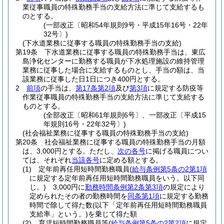
業従事職員の特殊勤務手当の支給方法に準じて支給するも
のとする。
(一部改正〔昭和54年規則9号・平成15年16号・22年
32号〕)
(下水道業務に従事する職員の特殊勤務手当の支給)
第19条
下水道業務に従事する職員の特殊勤務手当は、東広
島浄化センターに勤務する職員が下水処理施設の維持管理
業務に従事した場合に支給するものとし、手当の額は、当
該業務に従事した日1日につき400円とする。
2
前項
の手当は、
第17条第2項
及び
第3項
に規定する防疫等
作業従事職員の特殊勤務手当の支給方法に準じて支給する
ものとする。
(全部改正〔昭和61年規則6号〕、一部改正〔平成15
年規則16号・22年32号〕)
(社会福祉業務に従事する職員の特殊勤務手当の支給)
第20条
社会福祉業務に従事する職員の特殊勤務手当の月額
は、3,000円とする。
ただし、
次の各号
に掲げる職員につい
ては、それぞれ
当該各号
に定める額とする。
(1)
定年前再任用短時間勤務職員
(
給与条例第5条の2第1項
に規定する定年前再任用短時間勤務職員をいう。以下同
じ。)
3,000円に
勤務時間条例第2条第3項
の規定により
定められたその者の勤務時間を
同条第1項
に規定する勤務
時間で除して得た数
(以下「定年前再任用短時間勤務職員
支給率」という。)
を乗じて得た額
(2)
育児短時間勤務職員等
(
給与条例第5条の2第2項
に規定