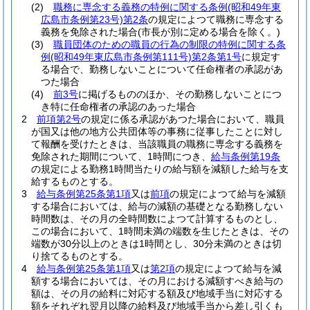
(2)
職務に専念する義務の特例に関する条例
(昭和49年東
広島市条例第23号)
第2条
の規定によつて職務に専念する
義務を免除された場合
(市長が別に定める場合を除く。)
(3)
職員団体のための職員の行為の制限の特例に関する条
例
(昭和49年東広島市条例第111号)
第2条第1号
に規定す
る場合で、勤務しないことについて任命権者の承認があ
つた場合
(4)
前3号
に掲げるもののほか、その勤務しないことにつ
き特に任命権者の承認のあった場合
2
前項第2号
の規定に係る承認があつた場合において、職員
が国又は他の地方公共団体等の事務に従事したことに対し
て報酬を受けたときは、当該職員の職務に専念する義務を
免除された期間について、1時間につき、
給与条例第19条
の規定による勤務1時間当たりの給与額を減額した給与を支
給するものとする。
3
給与条例第25条第1項
又は
前項
の規定によつて給与を減額
する場合においては、給与の減額の基礎となる勤務しない
時間数は、その月の全時間数によつて計算するものとし、
この場合において、1時間未満の端数を生じたときは、その
端数が30分以上のときは1時間とし、30分未満のときは切
り捨てるものとする。
4
給与条例第25条第1項
又は
第2項
の規定によつて給与を減
額する場合においては、その月における減額すべき給与の
額は、その月の給料に対応する額及び地域手当に対応する
額をそれぞれ翌月以降の給料及び地域手当から差し引くも