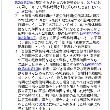
第3条第2項
に規定する週休日の振替等をいう。
次号
にお
いて同じ。)
により勤務時間が割り振られたときにおいて
は、次に掲げる時間
ア
当該週の勤務時間が法定労働時間
(労働基準法
(昭和
22年法律第49号)
第32条第1項に規定する1週間の労働
時間をいう。以下この項において同じ。)
に当該休日勤
務をした時間を加えた時間以下になるときのあらかじ
め割り振られた1週間の正規の勤務時間
(
勤務時間条例
第8条第1項
に規定する正規の勤務時間をいう。以下同
じ。)
(以下この項において「割り振り変更前の正規の
勤務時間」という。)
を超えて勤務した勤務時間
イ
当該週の勤務時間が法定労働時間に当該休日勤務を
した時間を加えた時間を超えるときの割り振り変更前
の正規の勤務時間を超えて勤務した勤務時間のうち、
当該休日勤務をした時間数に相当する時間
(
勤務時間条
例第4条第1項
の規定に基づき毎週休日及び勤務時間の
割り振りが定められている職員
(以下「交替制等勤務職
員」という。)
について、割り振り変更前の正規の勤務
時間が法定労働時間を超える場合にあつては法定労働
時間に当該休日勤務をした時間を加えた時間から割り
振り変更前の正規の勤務時間を差し引いた時間数に相
当する時間とし、割り振り変更前の正規の勤務時間が
法定労働時間に満たない場合にあつては当該休日勤務
をした時間に
次号イ
に掲げる時間を加えた時間数に相
当する時間とする。)