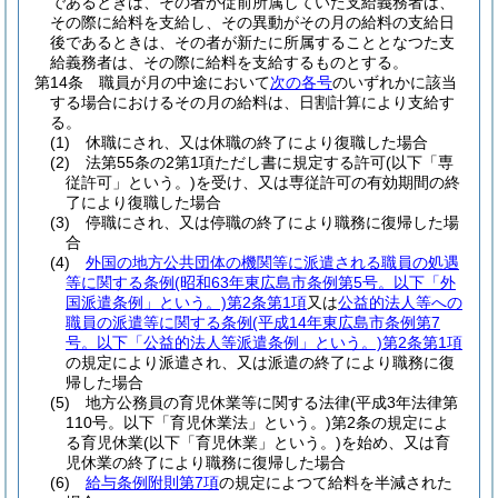
であるときは、その者が従前所属していた支給義務者は、
その際に給料を支給し、その異動がその月の給料の支給日
後であるときは、その者が新たに所属することとなつた支
給義務者は、その際に給料を支給するものとする。
第14条
職員が月の中途において
次の各号
のいずれかに該当
する場合におけるその月の給料は、日割計算により支給す
る。
(1)
休職にされ、又は休職の終了により復職した場合
(2)
法第55条の2第1項ただし書に規定する許可
(以下「専
従許可」という。)
を受け、又は専従許可の有効期間の終
了により復職した場合
(3)
停職にされ、又は停職の終了により職務に復帰した場
合
(4)
外国の地方公共団体の機関等に派遣される職員の処遇
等に関する条例
(昭和63年東広島市条例第5号。以下「外
国派遣条例」という。)
第2条第1項
又は
公益的法人等への
職員の派遣等に関する条例
(平成14年東広島市条例第7
号。以下「公益的法人等派遣条例」という。)
第2条第1項
の規定により派遣され、又は派遣の終了により職務に復
帰した場合
(5)
地方公務員の育児休業等に関する法律
(平成3年法律第
110号。以下「育児休業法」という。)
第2条の規定によ
る育児休業
(以下「育児休業」という。)
を始め、又は育
児休業の終了により職務に復帰した場合
(6)
給与条例附則第7項
の規定によつて給料を半減された