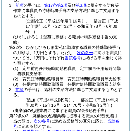
る。
3
前項
の手当は、
第17条第2項
及び
第3項
に規定する防疫等
作業従事職員の特殊勤務手当の支給方法に準じて支給する
ものとする。
(全部改正〔平成15年規則16号〕、一部改正〔平成
17年規則51号・22年32号・令和元年78号・6年39
号〕)
(ひがしひろしま聖苑に勤務する職員の特殊勤務手当の支
給)
第22条
ひがしひろしま聖苑に勤務する職員の特殊勤務手当
の月額は、1万円とする。
ただし、
次の各号
に掲げる職員に
ついては、1万円にそれぞれ
当該各号
に掲げる率を乗じて得
た額とする。
(1)
定年前再任用短時間勤務職員 定年前再任用短時間勤
務職員支給率
(2)
育児短時間勤務職員等 育児短時間勤務職員等支給率
(3)
任期付短時間勤務職員 任期付短時間勤務職員支給率
2
前項
の手当は、給料の支給方法に準じて支給するものとす
る。
(追加〔平成4年規則5号〕、一部改正〔平成14年規
則30号・15年16号・21年70号・令和5年2号〕)
(廃棄物の処理業務に従事する職員の特殊勤務手当)
第22条の2
廃棄物の処理業務に従事する職員の特殊勤務手
当の額は、
次の各号
に定める業務等の区分に応じ、
当該各
号
に定める額とする。