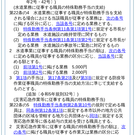
年2号・42号〕)
(水道業務に従事する職員の特殊勤務手当の支給)
第22条の4
水道業務に従事する職員が特殊勤務手当を支給
される場合における当該職員が従事する業務は、
次の各号
に掲げる区分に応じ、
当該各号
に定める業務とする。
(1)
特殊勤務手当条例第11条第1項第1号
に規定する市長が
定める業務 水道施設の維持管理に関するもの
(2)
特殊勤務手当条例第11条第1項第2号
に規定する市長が
定める業務 水道施設の事故等に緊急に対応するもの
2
水道事業に従事する職員の特殊勤務手当の額は、
次の各号
に定める職員が従事する業務の区分に応じ、
当該各号
に定
める額とする。
(1)
前項第1号
に掲げる業務 5,000円
(2)
前項第2号
に掲げる業務 2,000円
3
第1項
の手当は、
第17条第2項
及び
第3項
に規定する防疫等
作業従事職員の特殊勤務手当の支給方法に準じて支給する
ものとする。
(追加〔令和5年規則32号〕)
(災害応急作業等に従事する職員の特殊勤務手当)
第22条の5
特殊勤務手当条例第2条第10号
の規則で定める職
員は、
同条例第12条第1項
に規定する本市以外の地方公共
団体の区域を管轄する地方公共団体から
同項
に規定する災
害応急作業等に係る給与の支給を受ける職員とする。
2
災害応急作業等に従事する職員の特殊勤務手当の額は、
次
の各号
に掲げる職員が従事する作業又は業務の区分に応