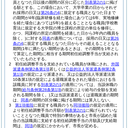
員となつた日以後の期間の区分に応じた
別表第2の1
に掲げ
る額とする。
この場合において、大学卒業の日からそれぞ
れ採用の日又は
第26条の4
に規定する職員となつた日まで
の期間が4年
(臨床研修を経た場合にあつては6年、実地修練
を経た場合にあつては5年)
を超えることとなる職員
(学校教
育法に規定する大学院の博士課程の所定の単位を修得し、
かつ、同課程の所定の期間を経過した日から3年内の職員を
除く。)
に対する
同表
の適用については、採用の日又は
第26
条の4
に規定する職員となつた日からその超えることとなる
期間
(1年に満たない期間があるときは、その期間を1年とし
て算定した期間)
に相当する期間初任給調整手当が支給され
ていたものとする。
2
初任給調整手当を支給されている職員が休職にされ、
外国
派遣条例第2条第1項
若しくは
公益的法人等派遣条例第2条
第1項
の規定により派遣され、又は公益的法人等派遣法第
10条第1項の規定による退職派遣をされた場合における当
該職員に対する
別表第2の1
の適用については、当該休職の
期間
(
給与条例第28条第1項
の規定により給与の全額を支給
される期間を除く。)
又は当該派遣若しくは退職派遣の期間
は、
同表
の期間の区分欄に掲げる期間には算入しない。
3
第1項後段
に規定する職員のうち
同項後段
の規定の適用に
より初任給調整手当の月額が
別表第2の1
に掲げられていな
いこととなつた職員で特別の事情があると市長が認めた場
合の当該職員に支給する初任給調整手当の月額及び支給期
間は、
同項
の規定にかかわらず、市長が定める。