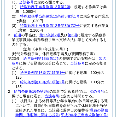
じ、
当該各号
に定める額とする。
(1)
特殊勤務手当条例第12条第2項
に規定する作業又は業
務 1,080円
(2)
特殊勤務手当条例第12条第3項第1号
に規定する作業又
は業務 1,620円
(3)
特殊勤務手当条例第12条第3項第2号
に規定する作業又
は業務 2,160円
3
前項
の手当は、
第17条第2項
及び
第3項
に規定する防疫作
業従事職員の特殊勤務手当の支給方法に準じて支給するも
のとする。
(追加〔令和7年規則26号〕)
(時間外勤務手当、休日勤務手当及び夜間勤務手当)
第23条
給与条例第16条第1項
の規則で定める割合は、
次の
各号
に掲げる勤務の区分に応じて、
当該各号
に定める割合
とする。
(1)
給与条例第16条第1項第1号
に掲げる勤務 100分の
125
(2)
給与条例第16条第1項第2号
に掲げる勤務 100分の
135
2
給与条例第16条第3項
の規則で定める時間は、
次の各号
に
掲げる場合に応じ、
当該各号
に定める時間とする。
(1)
祝日法による休日等及び年末年始の休日等が属する週
において、職員が休日勤務を命ぜられて休日勤務手当が
支給された場合に、当該週に週休日の振替等
(
職員の勤務
時間、休暇等に関する規則
(平成7年東広島市規則第50号)