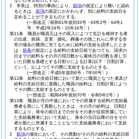
ない日を支給日とする。
2
市長は、特別の事由により、
前項
の規定により難いと認め
るときは、
前項
の規定にかかわらず、別に給料の支給日を
定めることができるものとする。
(一部改正〔昭和61年規則33号・63年2号・64年1
号・平成2年24号・15年16号〕)
第11条
職員が職員又はその収入によつて生計を維持する者
の出産、疾病、災害、婚礼、葬儀その他これらに準ずる非
常の場合の費用に充てるために給料の支給を請求したとき
は、
前条
の規定による給料の支給日前であつても、請求の
日までの給料をその月の現日数から週休日の日数を差し引
いた日数を基礎とする日割りによる計算
(以下「日割計算」
という。)
によつてその際に支給するものとする。
(一部改正〔平成5年規則6号・7年50号〕)
第12条
給料の支給日後において新たに職員となつた者及び
給料の支給日前に退職した職員の給料は、日割計算によつ
てその際に支給するものとする。
(一部改正〔昭和49年規則70号・令和5年2号〕)
第13条
職員が月の中途においてその所属する給料の支給義
務者を異にして異動したときは、その月の給料は、日割計
算により、発令の前日までの分をその者が従前所属してい
た支給義務者において支給し、発令の当日以降の分をその
者が新たに所属することとなつた支給義務者において支給
するものとする。
2
前項
の場合において、その異動がその月の給料の支給日前