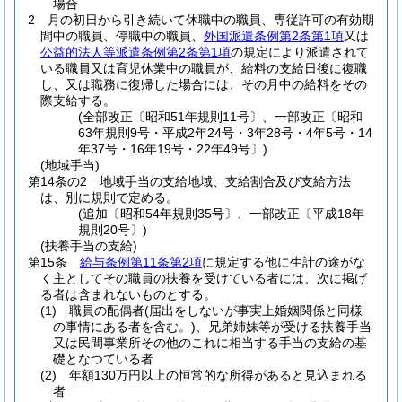
場合
2
月の初日から引き続いて休職中の職員、専従許可の有効期
間中の職員、停職中の職員、
外国派遣条例第2条第1項
又は
公益的法人等派遣条例第2条第1項
の規定により派遣されて
いる職員又は育児休業中の職員が、給料の支給日後に復職
し、又は職務に復帰した場合には、その月中の給料をその
際支給する。
(全部改正〔昭和51年規則11号〕、一部改正〔昭和
63年規則9号・平成2年24号・3年28号・4年5号・14
年37号・16年19号・22年49号〕)
(地域手当)
第14条の2
地域手当の支給地域、支給割合及び支給方法
は、別に規則で定める。
(追加〔昭和54年規則35号〕、一部改正〔平成18年
規則20号〕)
(扶養手当の支給)
第15条
給与条例第11条第2項
に規定する他に生計の途がな
く主としてその職員の扶養を受けている者には、次に掲げ
る者は含まれないものとする。
(1)
職員の配偶者
(届出をしないが事実上婚姻関係と同様
の事情にある者を含む。)
、兄弟姉妹等が受ける扶養手当
又は民間事業所その他のこれに相当する手当の支給の基
礎となつている者
(2)
年額130万円以上の恒常的な所得があると見込まれる
者