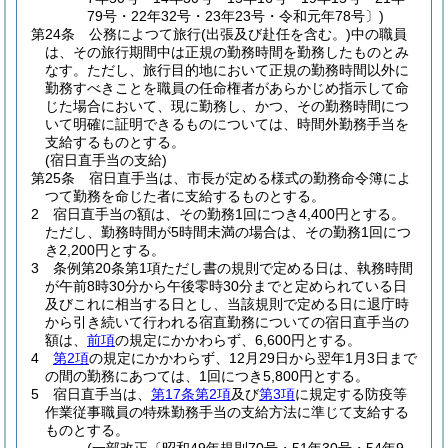
79号・22年32号・23年23号・令和元年78号〕)
第24条
公務によつて旅行
(出張及び赴任を含む。)
中の職員
は、その旅行期間中は正規の勤務時間を勤務したものとみ
なす。
ただし、旅行目的地において正規の勤務時間以外に
勤務すべきことを職員の任命権者があらかじめ指示して命
じた場合において、現に勤務し、かつ、その勤務時間につ
いて明確に証明できるものについては、時間外勤務手当を
支給するものとする。
(宿日直手当の支給)
第25条
宿日直手当は、市長が定める様式の勤務命令簿によ
つて勤務を命じた者に支給するものとする。
2
宿日直手当の額は、その勤務1回につき4,400円とする。
ただし、勤務時間が5時間未満の場合は、その勤務1回につ
き2,200円とする。
3
条例第20条第1項ただし書の規則で定める日は、執務時間
が午前8時30分から午後零時30分までと定められている日
及びこれに相当する日とし、当該規則で定める日に退庁時
から引き続いて行われる宿直勤務についての宿日直手当の
額は、
前項
の規定にかかわらず、6,600円とする。
4
第2項
の規定にかかわらず、12月29日から翌年1月3日まで
の間の勤務にあつては、1回につき5,800円とする。
5
宿日直手当は、
第17条第2項
及び
第3項
に規定する防疫等
作業従事職員の特殊勤務手当の支給方法に準じて支給する
ものとする。