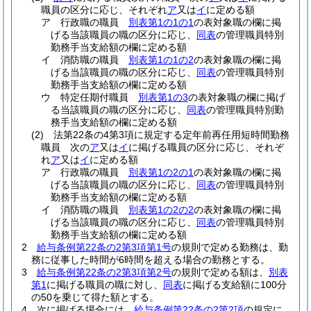
職員の区分に応じ、それぞれ
ア
又は
イ
に定める額
ア
行政職の職員
別表第1の1の1
の表対象職の欄に掲
げる当該職員の職の区分に応じ、
同表
の管理職員特別
勤務手当支給額の欄に定める額
イ
消防職の職員
別表第1の1の2
の表対象職の欄に掲
げる当該職員の職の区分に応じ、
同表
の管理職員特別
勤務手当支給額の欄に定める額
ウ
特定任期付職員
別表第1の3
の表対象職の欄に掲げ
る当該職員の職の区分に応じ、
同表
の管理職員特別勤
務手当支給額の欄に定める額
(2)
法第22条の4第3項に規定する定年前再任用短時間勤務
職員 次の
ア
又は
イ
に掲げる職員の区分に応じ、それぞ
れ
ア
又は
イ
に定める額
ア
行政職の職員
別表第1の2の1
の表対象職の欄に掲
げる当該職員の職の区分に応じ、
同表
の管理職員特別
勤務手当支給額の欄に定める額
イ
消防職の職員
別表第1の2の2
の表対象職の欄に掲
げる当該職員の職の区分に応じ、
同表
の管理職員特別
勤務手当支給額の欄に定める額
2
給与条例第22条の2第3項第1号
の規則で定める勤務は、勤
務に従事した時間が6時間を超える場合の勤務とする。
3
給与条例第22条の2第3項第2号
の規則で定める額は、
別表
第1
に掲げる職員の職に対し、
同表
に掲げる支給額に100分
の50を乗じて得た額とする。
4
次に掲げる場合には、
給与条例第22条の2第2項
の規定に