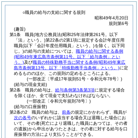
○職員の給与の支給に関する規則
昭和49年4月20日
規則第6号
(趣旨)
第1条
職員
(地方公務員法
(昭和25年法律第261号。以下
「法」という。)
第22条の2第1項に規定する会計年度任用
職員
(以下「会計年度任用職員」という。)
を除く。以下同
じ。)
の給与の支給については、
職員の給与に関する条例
(昭和49年東広島市条例第11号。以下「給与条例」とい
う。)
及び
職員の特殊勤務手当に関する条例
(昭和49年東広
島市条例第13号。以下「特殊勤務手当条例」という。)
に定
めるもののほか、この規則の定めるところによる。
(一部改正〔平成17年規則51号・令和元年78号〕)
(給与の現金支給)
第2条
職員の給与は、
給与条例第3条第3項
に規定する場合
を除くほか、全て現金で支払わなければならない。
(一部改正〔令和元年規則78号〕)
(給与の口座振替)
第2条の2
職員の給与は、
前条
の規定にかかわらず、職員が
次の各号
のいずれかに該当する場合又は退職した場合にお
いて、その者
(死亡により退職した職員にあつては、その者
の遺族)
から申出があつたときは、その者に対する給与を口
座振替の方法により支払うことができる。