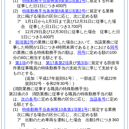
(1)
特殊勤務手当条例第9条第1項第1号
に規定する作業
従事した日1日につき400円
(2)
特殊勤務手当条例第9条第1項第2号
に規定する業務
次に掲げる場合の区分に応じ、次に定める額
ア
1月1日から1月3日まで及び12月31日に従事した場
合 従事した日1日につき3,700円
イ
12月29日及び12月30日に従事した場合 従事した日
1日につき3,400円
2
前項第2号
の業務に従事した場合において、当該業務に従
事した時間が1日につき4時間未満であるときにおける
同号
の業務に係る特殊勤務手当の額は、
同号
に定める額の100
分の60に相当する額とする。
3
第1項
の手当は、
第17条第2項
及び
第3項
に規定する防疫等
作業従事職員の特殊勤務手当の支給方法に準じて支給する
ものとする。
(追加〔平成17年規則51号〕、一部改正〔平成22年
規則32号・令和2年30号〕)
(消防業務に従事する職員の特殊勤務手当)
第22条の3
消防業務に従事する職員の特殊勤務手当の額
は、
次の各号
に定める業務の区分に応じ、
当該各号
に定め
る額とする。
(1)
特殊勤務手当条例第10条第1項第1号
に規定する業務
次に掲げる場合の区分に応じ、次に定める額
ア
出動のため車両を運転した場合 出動1件につき360
円