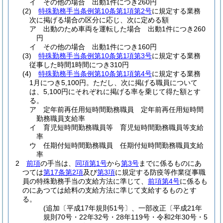
イ
その他の場合 出動1件につき260円
(2)
特殊勤務手当条例第10条第1項第2号
に規定する業務
次に掲げる場合の区分に応じ、次に定める額
ア
出動のため車両を運転した場合 出動1件につき260
円
イ
その他の場合 出動1件につき160円
(3)
特殊勤務手当条例第10条第1項第3号
に規定する業務
従事した時間1時間につき310円
(4)
特殊勤務手当条例第10条第1項第4号
に規定する業務
1月につき5,100円。
ただし、次に掲げる職員について
は、5,100円にそれぞれに掲げる率を乗じて得た額とす
る。
ア
定年前再任用短時間勤務職員 定年前再任用短時間
勤務職員支給率
イ
育児短時間勤務職員等 育児短時間勤務職員等支給
率
ウ
任期付短時間勤務職員 任期付短時間勤務職員支給
率
2
前項
の手当は、
同項第1号
から
第3号
までに係るものにあ
つては
第17条第2項
及び
第3項
に規定する防疫等作業従事職
員の特殊勤務手当の支給方法に準じて、
前項第4号
に係るも
のにあつては給料の支給方法に準じて支給するものとす
る。
(追加〔平成17年規則51号〕、一部改正〔平成21年
規則70号・22年32号・28年119号・令和2年30号・5