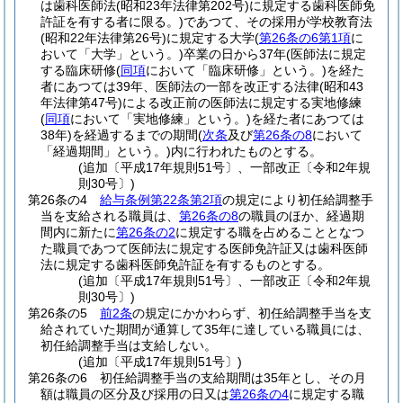
は歯科医師法
(昭和23年法律第202号)
に規定する歯科医師免
許証を有する者に限る。)
であつて、その採用が学校教育法
(昭和22年法律第26号)
に規定する大学
(
第26条の6第1項
に
おいて「大学」という。)
卒業の日から37年
(医師法に規定
する臨床研修
(
同項
において「臨床研修」という。)
を経た
者にあつては39年、医師法の一部を改正する法律
(昭和43
年法律第47号)
による改正前の医師法に規定する実地修練
(
同項
において「実地修練」という。)
を経た者にあつては
38年)
を経過するまでの期間
(
次条
及び
第26条の8
において
「経過期間」という。)
内に行われたものとする。
(追加〔平成17年規則51号〕、一部改正〔令和2年規
則30号〕)
第26条の4
給与条例第22条第2項
の規定により初任給調整手
当を支給される職員は、
第26条の8
の職員のほか、経過期
間内に新たに
第26条の2
に規定する職を占めることとなつ
た職員であつて医師法に規定する医師免許証又は歯科医師
法に規定する歯科医師免許証を有するものとする。
(追加〔平成17年規則51号〕、一部改正〔令和2年規
則30号〕)
第26条の5
前2条
の規定にかかわらず、初任給調整手当を支
給されていた期間が通算して35年に達している職員には、
初任給調整手当は支給しない。
(追加〔平成17年規則51号〕)
第26条の6
初任給調整手当の支給期間は35年とし、その月
額は職員の区分及び採用の日又は
第26条の4
に規定する職