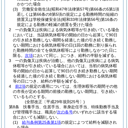
かかつた場合
(3)
労働安全衛生法
(昭和47年法律第57号)
第66条の5第1項
若しくは第66条の8第5項の規定による勤務時間の短縮の
措置又は学校保健安全法
(昭和33年法律第56号)
第16条の
規定による勤務の軽減の措置を受けた場合
2
一の負傷又は疾病による病気休暇等が引き続いている場合
においては、当該病気休暇等の開始の日から起算して90日
の引き続き勤務しない期間を経過した後の引き続く勤務し
ない期間における病気休暇等の日
(1回の勤務に割り振られ
た勤務時間の全てを病気休暇等により勤務しなかつた日に
限る。
次項
において同じ。)
につき、給料の半額を減ずる。
3
一の負傷又は疾病が治癒し、他の負傷又は疾病による病気
休暇等が引き続いている場合においては、当初の病気休暇
等の開始の日から起算して90日の引き続き勤務しない期間
を経過した後の引き続く勤務しない期間における病気休暇
等の日につき、給料の半額を減ずる。
4
前2項
の規定の適用については、生理休暇等の期間その他
の市長が定める期間の前後の勤務しない期間は、引き続い
ているものとする。
(全部改正〔平成29年規則25号〕)
第8条
扶養手当、住居手当、単身赴任手当、特殊勤務手当及
び管理職手当は、職員が
次の各号
のいずれかに該当する場
合においても減額しない。
(1)
給与条例第25条第1項
の規定によつて給料を減額され
た場合