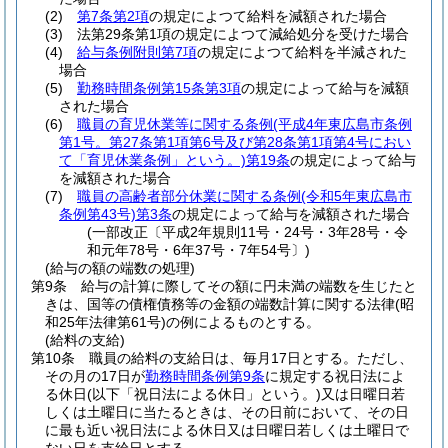
(2)
第7条第2項
の規定によつて給料を減額された場合
(3)
法第29条第1項の規定によつて減給処分を受けた場合
(4)
給与条例附則第7項
の規定によつて給料を半減された
場合
(5)
勤務時間条例第15条第3項
の規定によって給与を減額
された場合
(6)
職員の育児休業等に関する条例
(平成4年東広島市条例
第1号。第27条第1項第6号及び第28条第1項第4号におい
て「育児休業条例」という。)
第19条
の規定によって給与
を減額された場合
(7)
職員の高齢者部分休業に関する条例
(令和5年東広島市
条例第43号)
第3条
の規定によって給与を減額された場合
(一部改正〔平成2年規則11号・24号・3年28号・令
和元年78号・6年37号・7年54号〕)
(給与の額の端数の処理)
第9条
給与の計算に際してその額に円未満の端数を生じたと
きは、国等の債権債務等の金額の端数計算に関する法律
(昭
和25年法律第61号)
の例によるものとする。
(給料の支給)
第10条
職員の給料の支給日は、毎月17日とする。
ただし、
その月の17日が
勤務時間条例第9条
に規定する祝日法によ
る休日
(以下「祝日法による休日」という。)
又は日曜日若
しくは土曜日に当たるときは、その日前において、その日
に最も近い祝日法による休日又は日曜日若しくは土曜日で