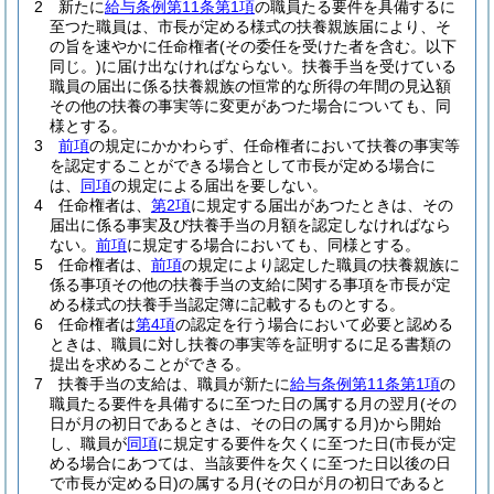
2
新たに
給与条例第11条第1項
の職員たる要件を具備するに
至つた職員は、市長が定める様式の扶養親族届により、そ
の旨を速やかに任命権者
(その委任を受けた者を含む。以下
同じ。)
に届け出なければならない。
扶養手当を受けている
職員の届出に係る扶養親族の恒常的な所得の年間の見込額
その他の扶養の事実等に変更があつた場合についても、同
様とする。
3
前項
の規定にかかわらず、任命権者において扶養の事実等
を認定することができる場合として市長が定める場合に
は、
同項
の規定による届出を要しない。
4
任命権者は、
第2項
に規定する届出があつたときは、その
届出に係る事実及び扶養手当の月額を認定しなければなら
ない。
前項
に規定する場合においても、同様とする。
5
任命権者は、
前項
の規定により認定した職員の扶養親族に
係る事項その他の扶養手当の支給に関する事項を市長が定
める様式の扶養手当認定簿に記載するものとする。
6
任命権者は
第4項
の認定を行う場合において必要と認める
ときは、職員に対し扶養の事実等を証明するに足る書類の
提出を求めることができる。
7
扶養手当の支給は、職員が新たに
給与条例第11条第1項
の
職員たる要件を具備するに至つた日の属する月の翌月
(その
日が月の初日であるときは、その日の属する月)
から開始
し、職員が
同項
に規定する要件を欠くに至つた日
(市長が定
める場合にあつては、当該要件を欠くに至つた日以後の日
で市長が定める日)
の属する月
(その日が月の初日であると