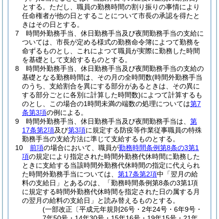
とする。
ただし、職員の勤務時間の割り振りの事情により
任命権者が他の日とすることについて市長の承認を得たと
きはその日とする。
7
時間外勤務手当、休日勤務手当及び夜間勤務手当の支給に
ついては、市長が定める様式の勤務命令簿によつて勤務を
命ずるものとし、これによつて職員が実際に勤務した時間
を基礎として支給するものとする。
8
時間外勤務手当、休日勤務手当及び夜間勤務手当の支給の
基礎となる勤務時間は、その月の全時間数
(時間外勤務手当
のうち、支給割合を異にする部分があるときは、その異に
する部分ごとに各別に計算した時間数)
によつて計算するも
のとし、この場合の1時間未満の端数の処理については
第7
条第3項
の例による。
9
時間外勤務手当、休日勤務手当及び夜間勤務手当は、
第
17条第2項
及び
第3項
に規定する防疫等作業従事職員の特殊
勤務手当の支給方法に準じて支給するものとする。
10
前項
の場合において、職員が
勤務時間条例第8条の3第1
項
の規定により指定された時間外勤務代休時間に勤務した
ときに支給する当該時間外勤務代休時間の指定に代えられ
た時間外勤務手当については、
第17条第2項
中「翌月の給
料の支給日」とあるのは、「勤務時間条例第8条の3第1項
に規定する時間外勤務代休時間を指定された日の属する月
の翌月の給料の支給日」と読み替えるものとする。
(一部改正〔平成元年規則26号・2年24号・6年9号・
7年50号・14年30号・15年16号・19年15号・21年