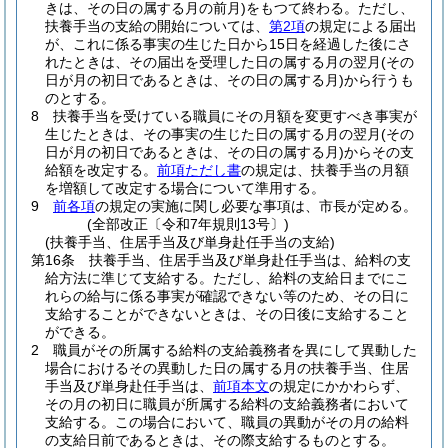
きは、その日の属する月の前月)
をもつて終わる。
ただし、
扶養手当の支給の開始については、
第2項
の規定による届出
が、これに係る事実の生じた日から15日を経過した後にさ
れたときは、その届出を受理した日の属する月の翌月
(その
日が月の初日であるときは、その日の属する月)
から行うも
のとする。
8
扶養手当を受けている職員にその月額を変更すべき事実が
生じたときは、その事実の生じた日の属する月の翌月
(その
日が月の初日であるときは、その日の属する月)
からその支
給額を改定する。
前項ただし書
の規定は、扶養手当の月額
を増額して改定する場合について準用する。
9
前各項
の規定の実施に関し必要な事項は、市長が定める。
(全部改正〔令和7年規則13号〕)
(扶養手当、住居手当及び単身赴任手当の支給)
第16条
扶養手当、住居手当及び単身赴任手当は、給料の支
給方法に準じて支給する。
ただし、給料の支給日までにこ
れらの給与に係る事実が確認できない等のため、その日に
支給することができないときは、その日後に支給すること
ができる。
2
職員がその所属する給料の支給義務者を異にして異動した
場合におけるその異動した日の属する月の扶養手当、住居
手当及び単身赴任手当は、
前項本文
の規定にかかわらず、
その月の初日に職員が所属する給料の支給義務者において
支給する。
この場合において、職員の異動がその月の給料
の支給日前であるときは、その際支給するものとする。