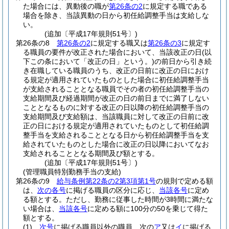
た場合には、異動後の職が
第26条の2
に規定する職である
場合を除き、当該異動の日から初任給調整手当は支給しな
い。
(追加〔平成17年規則51号〕)
第26条の8
第26条の2
に規定する職又は
第26条の3
に規定す
る職員の要件が改正された場合において、当該改正の日
(以
下この条において「改正の日」という。)
の前日から引き続
き在職している職員のうち、改正の日前に改正の日におけ
る規定が適用されていたものとした場合に初任給調整手当
が支給されることとなる職員でその者の初任給調整手当の
支給期間及び経過期間が改正の日の前日までに満了しない
こととなるものに対する改正の日以降の初任給調整手当の
支給期間及び支給額は、当該職員に対して改正の日前に改
正の日における規定が適用されていたものとして初任給調
整手当を支給されることとなる日から初任給調整手当を支
給されていたものとした場合に改正の日以降においてなお
支給されることとなる期間及び額とする。
(追加〔平成17年規則51号〕)
(管理職員特別勤務手当の支給)
第26条の9
給与条例第22条の2第3項第1号
の規則で定める額
は、
次の各号
に掲げる職員の区分に応じ、
当該各号
に定め
る額とする。
ただし、勤務に従事した時間が3時間に満たな
い場合は、
当該各号
に定める額に100分の50を乗じて得た
額とする。
(1)
次号
に掲げる職員以外の職員 次の
ア
又は
イ
に掲げる