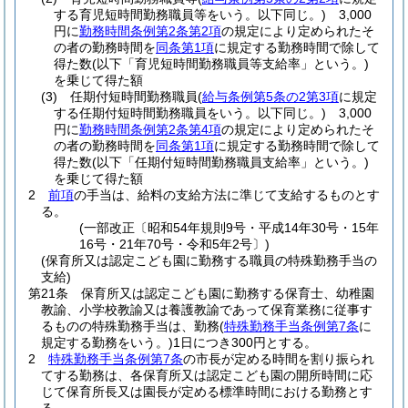
する育児短時間勤務職員等をいう。以下同じ。)
3,000
円に
勤務時間条例第2条第2項
の規定により定められたそ
の者の勤務時間を
同条第1項
に規定する勤務時間で除して
得た数
(以下「育児短時間勤務職員等支給率」という。)
を乗じて得た額
(3)
任期付短時間勤務職員
(
給与条例第5条の2第3項
に規定
する任期付短時間勤務職員をいう。以下同じ。)
3,000
円に
勤務時間条例第2条第4項
の規定により定められたそ
の者の勤務時間を
同条第1項
に規定する勤務時間で除して
得た数
(以下「任期付短時間勤務職員支給率」という。)
を乗じて得た額
2
前項
の手当は、給料の支給方法に準じて支給するものとす
る。
(一部改正〔昭和54年規則9号・平成14年30号・15年
16号・21年70号・令和5年2号〕)
(保育所又は認定こども園に勤務する職員の特殊勤務手当の
支給)
第21条
保育所又は認定こども園に勤務する保育士、幼稚園
教諭、小学校教諭又は養護教諭であって保育業務に従事す
るものの特殊勤務手当は、勤務
(
特殊勤務手当条例第7条
に
規定する勤務をいう。)
1日につき300円とする。
2
特殊勤務手当条例第7条
の市長が定める時間を割り振られ
てする勤務は、各保育所又は認定こども園の開所時間に応
じて保育所長又は園長が定める標準時間における勤務とす