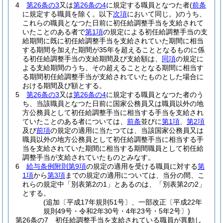
4
第26条の3
又は
第26条の4
に規定する職員となつた者
(
前条
に規定する職員を除く。以下
次項
において同じ。)
のうち、
これらの職員となつた日前に初任給調整手当を支給されて
いたことのある者で
第1項
の規定による初任給調整手当の支
給期間に既に初任給調整手当を支給されていた期間に相当
する期間を加えた期間が35年を超えることとなるものに係
る初任給調整手当の支給期間及び支給額は、
同項
の規定に
よる支給期間のうち、その超えることとなる期間に相当す
る期間初任給調整手当が支給されていたものとした場合に
おける期間及び額とする。
5
第26条の3
又は
第26条の4
に規定する職員となつた者のう
ち、当該職員となつた日前に国家公務員又は職員以外の地
方公務員として初任給調整手当に相当する手当を支給され
ていたことのある者については、
前条
並びに
第1項
、
第2項
及び
前項
の規定の適用に当たつては、当該国家公務員又は
職員以外の地方公務員として初任給調整手当に相当する手
当を支給されていた期間に相当する期間職員として初任給
調整手当が支給されていたものとみなす。
6
給与条例附則第9項
の規定の適用を受ける職員に対する
第
1項
から
第3項
までの規定の適用については、当分の間、こ
れらの規定中「別表第2の1」とあるのは、「別表第2の2」
とする。
(追加〔平成17年規則51号〕、一部改正〔平成22年
規則49号・令和2年30号・4年23号・5年2号〕)
第26条の7
初任給調整手当を支給されている職員が異動し