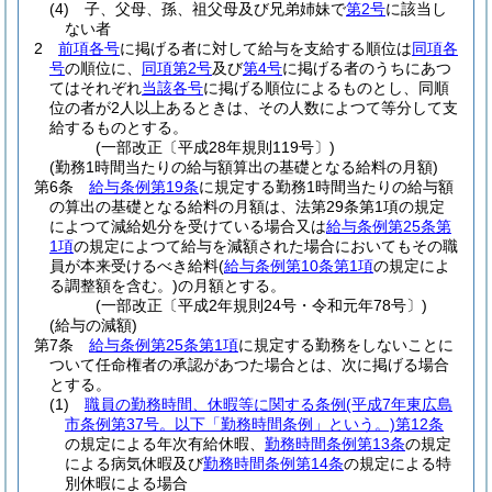
(4)
子、父母、孫、祖父母及び兄弟姉妹で
第2号
に該当し
ない者
2
前項各号
に掲げる者に対して給与を支給する順位は
同項各
号
の順位に、
同項第2号
及び
第4号
に掲げる者のうちにあつ
てはそれぞれ
当該各号
に掲げる順位によるものとし、同順
位の者が2人以上あるときは、その人数によつて等分して支
給するものとする。
(一部改正〔平成28年規則119号〕)
(勤務1時間当たりの給与額算出の基礎となる給料の月額)
第6条
給与条例第19条
に規定する勤務1時間当たりの給与額
の算出の基礎となる給料の月額は、法第29条第1項の規定
によつて減給処分を受けている場合又は
給与条例第25条第
1項
の規定によつて給与を減額された場合においてもその職
員が本来受けるべき給料
(
給与条例第10条第1項
の規定によ
る調整額を含む。)
の月額とする。
(一部改正〔平成2年規則24号・令和元年78号〕)
(給与の減額)
第7条
給与条例第25条第1項
に規定する勤務をしないことに
ついて任命権者の承認があつた場合とは、次に掲げる場合
とする。
(1)
職員の勤務時間、休暇等に関する条例
(平成7年東広島
市条例第37号。以下「勤務時間条例」という。)
第12条
の規定による年次有給休暇、
勤務時間条例第13条
の規定
による病気休暇及び
勤務時間条例第14条
の規定による特
別休暇による場合