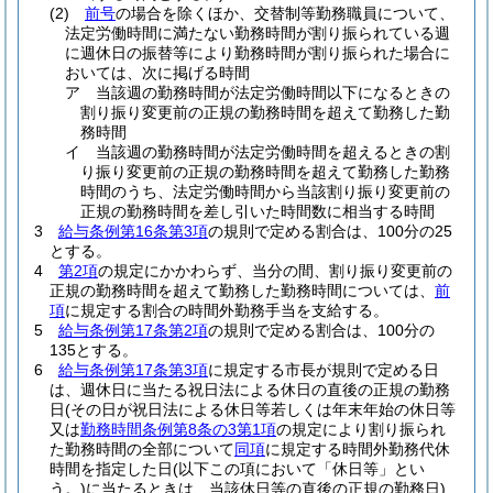
(2)
前号
の場合を除くほか、交替制等勤務職員について、
法定労働時間に満たない勤務時間が割り振られている週
に週休日の振替等により勤務時間が割り振られた場合に
おいては、次に掲げる時間
ア
当該週の勤務時間が法定労働時間以下になるときの
割り振り変更前の正規の勤務時間を超えて勤務した勤
務時間
イ
当該週の勤務時間が法定労働時間を超えるときの割
り振り変更前の正規の勤務時間を超えて勤務した勤務
時間のうち、法定労働時間から当該割り振り変更前の
正規の勤務時間を差し引いた時間数に相当する時間
3
給与条例第16条第3項
の規則で定める割合は、100分の25
とする。
4
第2項
の規定にかかわらず、当分の間、割り振り変更前の
正規の勤務時間を超えて勤務した勤務時間については、
前
項
に規定する割合の時間外勤務手当を支給する。
5
給与条例第17条第2項
の規則で定める割合は、100分の
135とする。
6
給与条例第17条第3項
に規定する市長が規則で定める日
は、週休日に当たる祝日法による休日の直後の正規の勤務
日
(その日が祝日法による休日等若しくは年末年始の休日等
又は
勤務時間条例第8条の3第1項
の規定により割り振られ
た勤務時間の全部について
同項
に規定する時間外勤務代休
時間を指定した日
(以下この項において「休日等」とい
う。)
に当たるときは、当該休日等の直後の正規の勤務日)