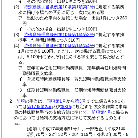
イ
その他の場合 出動1件につき260円
(2)
特殊勤務手当条例第10条第1項第2号
に規定する業務
次に掲げる場合の区分に応じ、次に定める額
ア
出動のため車両を運転した場合 出動1件につき260
円
イ
その他の場合 出動1件につき160円
(3)
特殊勤務手当条例第10条第1項第3号
に規定する業務
従事した時間1時間につき310円
(4)
特殊勤務手当条例第10条第1項第4号
に規定する業務
1月につき5,100円。
ただし、次に掲げる職員について
は、5,100円にそれぞれに掲げる率を乗じて得た額とす
る。
ア
定年前再任用短時間勤務職員 定年前再任用短時間
勤務職員支給率
イ
育児短時間勤務職員等 育児短時間勤務職員等支給
率
ウ
任期付短時間勤務職員 任期付短時間勤務職員支給
率
2
前項
の手当は、
同項第1号
から
第3号
までに係るものにあ
つては
第17条第2項
及び
第3項
に規定する防疫等作業従事職
員の特殊勤務手当の支給方法に準じて、
前項第4号
に係るも
のにあつては給料の支給方法に準じて支給するものとす
る。
(追加〔平成17年規則51号〕、一部改正〔平成21年
規則70号・22年32号・28年119号・令和2年30号・5