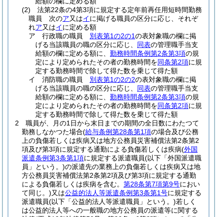
給額の欄に定める額
(2)
法第22条の4第3項に規定する定年前再任用短時間勤務
職員 次の
ア
又は
イ
に掲げる職員の区分に応じ、それぞ
れ
ア
又は
イ
に定める額
ア
行政職の職員
別表第1の2の1
の表対象職の欄に掲
げる当該職員の職の区分に応じ、
同表
の管理職手当支
給額の欄に定める額に、
勤務時間条例第2条第3項
の規
定により定められたその者の勤務時間を
同条第2項
に規
定する勤務時間で除して得た数を乗じて得た額
イ
消防職の職員
別表第1の2の2
の表対象職の欄に掲
げる当該職員の職の区分に応じ、
同表
の管理職手当支
給額の欄に定める額に、
勤務時間条例第2条第3項
の規
定により定められたその者の勤務時間を
同条第2項
に規
定する勤務時間で除して得た数を乗じて得た額
2
職員が、月の1日から末日までの期間の全日数にわたつて
勤務しなかつた場合
(
給与条例第28条第1項
の場合及び公務
上の負傷若しくは疾病又は地方公務員災害補償法第2条第2
項及び第3項に規定する通勤による負傷若しくは疾病
(
外国
派遣条例第3条第1項
に規定する派遣職員
(以下「外国派遣職
員」という。)
の派遣先の業務上の負傷若しくは疾病又は地
方公務員災害補償法第2条第2項及び第3項に規定する通勤
による負傷若しくは疾病を含む。
第28条第7項第9号
におい
て同じ。)
又は
公益的法人等派遣条例第3条第1号
に規定する
派遣職員
(以下「公益的法人等派遣職員」という。)
若しく
は公益的法人等への一般職の地方公務員の派遣等に関する