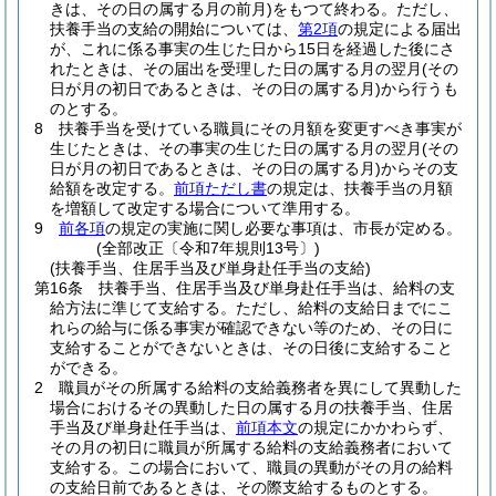
きは、その日の属する月の前月)
をもつて終わる。
ただし、
扶養手当の支給の開始については、
第2項
の規定による届出
が、これに係る事実の生じた日から15日を経過した後にさ
れたときは、その届出を受理した日の属する月の翌月
(その
日が月の初日であるときは、その日の属する月)
から行うも
のとする。
8
扶養手当を受けている職員にその月額を変更すべき事実が
生じたときは、その事実の生じた日の属する月の翌月
(その
日が月の初日であるときは、その日の属する月)
からその支
給額を改定する。
前項ただし書
の規定は、扶養手当の月額
を増額して改定する場合について準用する。
9
前各項
の規定の実施に関し必要な事項は、市長が定める。
(全部改正〔令和7年規則13号〕)
(扶養手当、住居手当及び単身赴任手当の支給)
第16条
扶養手当、住居手当及び単身赴任手当は、給料の支
給方法に準じて支給する。
ただし、給料の支給日までにこ
れらの給与に係る事実が確認できない等のため、その日に
支給することができないときは、その日後に支給すること
ができる。
2
職員がその所属する給料の支給義務者を異にして異動した
場合におけるその異動した日の属する月の扶養手当、住居
手当及び単身赴任手当は、
前項本文
の規定にかかわらず、
その月の初日に職員が所属する給料の支給義務者において
支給する。
この場合において、職員の異動がその月の給料
の支給日前であるときは、その際支給するものとする。