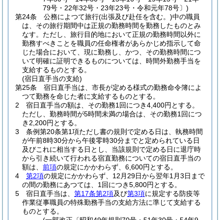
79号・22年32号・23年23号・令和元年78号〕)
第24条
公務によつて旅行
(出張及び赴任を含む。)
中の職員
は、その旅行期間中は正規の勤務時間を勤務したものとみ
なす。
ただし、旅行目的地において正規の勤務時間以外に
勤務すべきことを職員の任命権者があらかじめ指示して命
じた場合において、現に勤務し、かつ、その勤務時間につ
いて明確に証明できるものについては、時間外勤務手当を
支給するものとする。
(宿日直手当の支給)
第25条
宿日直手当は、市長が定める様式の勤務命令簿によ
つて勤務を命じた者に支給するものとする。
2
宿日直手当の額は、その勤務1回につき4,400円とする。
ただし、勤務時間が5時間未満の場合は、その勤務1回につ
き2,200円とする。
3
条例第20条第1項ただし書の規則で定める日は、執務時間
が午前8時30分から午後零時30分までと定められている日
及びこれに相当する日とし、当該規則で定める日に退庁時
から引き続いて行われる宿直勤務についての宿日直手当の
額は、
前項
の規定にかかわらず、6,600円とする。
4
第2項
の規定にかかわらず、12月29日から翌年1月3日まで
の間の勤務にあつては、1回につき5,800円とする。
5
宿日直手当は、
第17条第2項
及び
第3項
に規定する防疫等
作業従事職員の特殊勤務手当の支給方法に準じて支給する
ものとする。