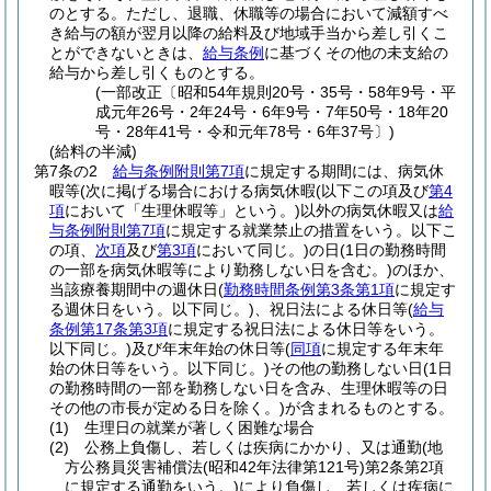
のとする。
ただし、退職、休職等の場合において減額すべ
き給与の額が翌月以降の給料及び地域手当から差し引くこ
とができないときは、
給与条例
に基づくその他の未支給の
給与から差し引くものとする。
(一部改正〔昭和54年規則20号・35号・58年9号・平
成元年26号・2年24号・6年9号・7年50号・18年20
号・28年41号・令和元年78号・6年37号〕)
(給料の半減)
第7条の2
給与条例附則第7項
に規定する期間には、病気休
暇等
(次に掲げる場合における病気休暇
(以下この項及び
第4
項
において「生理休暇等」という。)
以外の病気休暇又は
給
与条例附則第7項
に規定する就業禁止の措置をいう。以下こ
の項、
次項
及び
第3項
において同じ。)
の日
(1日の勤務時間
の一部を病気休暇等により勤務しない日を含む。)
のほか、
当該療養期間中の週休日
(
勤務時間条例第3条第1項
に規定す
る週休日をいう。以下同じ。)
、祝日法による休日等
(
給与
条例第17条第3項
に規定する祝日法による休日等をいう。
以下同じ。)
及び年末年始の休日等
(
同項
に規定する年末年
始の休日等をいう。以下同じ。)
その他の勤務しない日
(1日
の勤務時間の一部を勤務しない日を含み、生理休暇等の日
その他の市長が定める日を除く。)
が含まれるものとする。
(1)
生理日の就業が著しく困難な場合
(2)
公務上負傷し、若しくは疾病にかかり、又は通勤
(地
方公務員災害補償法
(昭和42年法律第121号)
第2条第2項
に規定する通勤をいう。)
により負傷し、若しくは疾病に