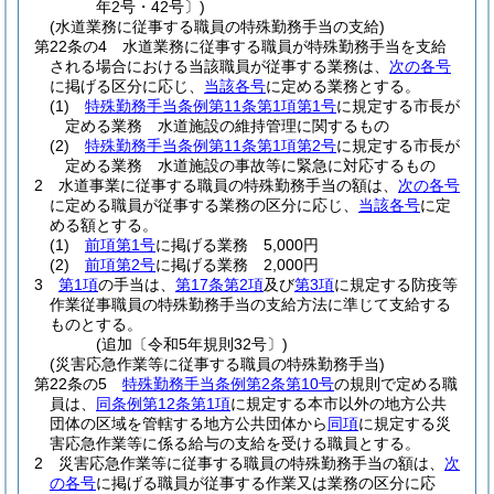
年2号・42号〕)
(水道業務に従事する職員の特殊勤務手当の支給)
第22条の4
水道業務に従事する職員が特殊勤務手当を支給
される場合における当該職員が従事する業務は、
次の各号
に掲げる区分に応じ、
当該各号
に定める業務とする。
(1)
特殊勤務手当条例第11条第1項第1号
に規定する市長が
定める業務 水道施設の維持管理に関するもの
(2)
特殊勤務手当条例第11条第1項第2号
に規定する市長が
定める業務 水道施設の事故等に緊急に対応するもの
2
水道事業に従事する職員の特殊勤務手当の額は、
次の各号
に定める職員が従事する業務の区分に応じ、
当該各号
に定
める額とする。
(1)
前項第1号
に掲げる業務 5,000円
(2)
前項第2号
に掲げる業務 2,000円
3
第1項
の手当は、
第17条第2項
及び
第3項
に規定する防疫等
作業従事職員の特殊勤務手当の支給方法に準じて支給する
ものとする。
(追加〔令和5年規則32号〕)
(災害応急作業等に従事する職員の特殊勤務手当)
第22条の5
特殊勤務手当条例第2条第10号
の規則で定める職
員は、
同条例第12条第1項
に規定する本市以外の地方公共
団体の区域を管轄する地方公共団体から
同項
に規定する災
害応急作業等に係る給与の支給を受ける職員とする。
2
災害応急作業等に従事する職員の特殊勤務手当の額は、
次
の各号
に掲げる職員が従事する作業又は業務の区分に応