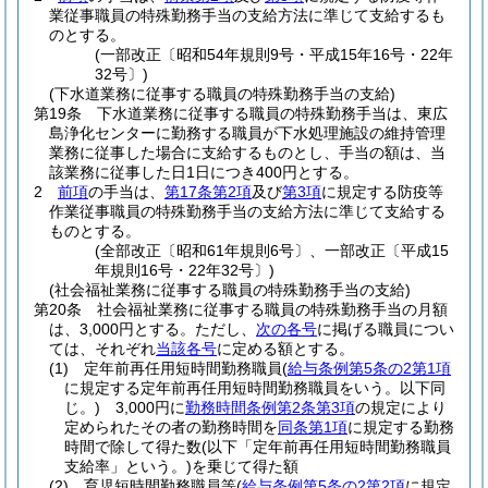
業従事職員の特殊勤務手当の支給方法に準じて支給するも
のとする。
(一部改正〔昭和54年規則9号・平成15年16号・22年
32号〕)
(下水道業務に従事する職員の特殊勤務手当の支給)
第19条
下水道業務に従事する職員の特殊勤務手当は、東広
島浄化センターに勤務する職員が下水処理施設の維持管理
業務に従事した場合に支給するものとし、手当の額は、当
該業務に従事した日1日につき400円とする。
2
前項
の手当は、
第17条第2項
及び
第3項
に規定する防疫等
作業従事職員の特殊勤務手当の支給方法に準じて支給する
ものとする。
(全部改正〔昭和61年規則6号〕、一部改正〔平成15
年規則16号・22年32号〕)
(社会福祉業務に従事する職員の特殊勤務手当の支給)
第20条
社会福祉業務に従事する職員の特殊勤務手当の月額
は、3,000円とする。
ただし、
次の各号
に掲げる職員につい
ては、それぞれ
当該各号
に定める額とする。
(1)
定年前再任用短時間勤務職員
(
給与条例第5条の2第1項
に規定する定年前再任用短時間勤務職員をいう。以下同
じ。)
3,000円に
勤務時間条例第2条第3項
の規定により
定められたその者の勤務時間を
同条第1項
に規定する勤務
時間で除して得た数
(以下「定年前再任用短時間勤務職員
支給率」という。)
を乗じて得た額
(2)
育児短時間勤務職員等
(
給与条例第5条の2第2項
に規定