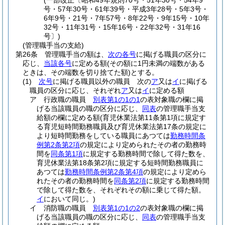
(一部改正〔昭和49年規則70号・51年30号・54年9
号・57年30号・61年39号・平成3年28号・5年3号・
6年9号・21号・7年57号・8年22号・9年15号・10年
32号・11年31号・15年16号・22年32号・31年16
号〕)
(管理職手当の支給)
第26条
管理職手当の額は、
次の各号
に掲げる職員の区分に
応じ、
当該各号
に定める額
(その額に1円未満の端数がある
ときは、その端数を切り捨てた額)
とする。
(1)
次号
に掲げる職員以外の職員 次の
ア
又は
イ
に掲げる
職員の区分に応じ、それぞれ
ア
又は
イ
に定める額
ア
行政職の職員
別表第1の1の1
の表対象職の欄に掲
げる当該職員の職の区分に応じ、
同表
の管理職手当支
給額の欄に定める額
(育児休業法第11条第1項に規定す
る育児短時間勤務職員及び育児休業法第17条の規定に
より短時間勤務をしている職員にあつては
勤務時間条
例第2条第2項
の規定により定められたその者の勤務時
間を
同条第1項
に規定する勤務時間で除して得た数を、
育児休業法第18条第2項に規定する短時間勤務職員に
あつては
勤務時間条例第2条第4項
の規定により定めら
れたその者の勤務時間を
同条第2項
に規定する勤務時間
で除して得た数を、それぞれその額に乗じて得た額。
イ
において同じ。)
イ
消防職の職員
別表第1の1の2
の表対象職の欄に掲
げる当該職員の職の区分に応じ、
同表
の管理職手当支