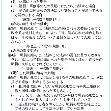
(1)
休職にされた場合
(2)
講習、研修等のため長期にわたつて出張する場合
(3)
その他口座振替の方法により支払うことが適当である
と認められる場合
(追加〔平成2年規則1号〕)
(給与の差引支給の禁止)
第3条
職員の給与は、法律又は条例
(これらの委任に基づく
政令又は規則を含む。)
によつて特に認められた場合を除く
ほか、その職員に支払うべき金額を差し引いて支給しては
ならない。
(一部改正〔平成5年規則6号〕)
(給与の直接支給)
第4条
職員の給与は、法律
(この法律の委任に基づく政令を
含む。)
によつて特に認められた場合を除くほか、直接その
職員に支給しなければならない。
(一部改正〔平成5年規則6号〕)
(死亡した職員の給与の支給)
第5条
職員が死亡した場合におけるその職員の給与は、次に
掲げる遺族に支給するものとする。
(1)
配偶者
(届出をしないが職員の死亡当時事実上婚姻関
係と同様の事情にあつた者を含む。)
(2)
子、父母、孫、祖父母及び兄弟姉妹で職員の死亡当時
主としてその収入によつて生計を維持していた者
(3)
前2号
に掲げる者を除くほか、職員の死亡当時主とし
てその収入によつて生計を維持していた親族