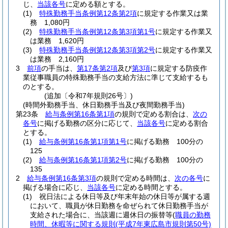
じ、
当該各号
に定める額とする。
(1)
特殊勤務手当条例第12条第2項
に規定する作業又は業
務 1,080円
(2)
特殊勤務手当条例第12条第3項第1号
に規定する作業又
は業務 1,620円
(3)
特殊勤務手当条例第12条第3項第2号
に規定する作業又
は業務 2,160円
3
前項
の手当は、
第17条第2項
及び
第3項
に規定する防疫作
業従事職員の特殊勤務手当の支給方法に準じて支給するも
のとする。
(追加〔令和7年規則26号〕)
(時間外勤務手当、休日勤務手当及び夜間勤務手当)
第23条
給与条例第16条第1項
の規則で定める割合は、
次の
各号
に掲げる勤務の区分に応じて、
当該各号
に定める割合
とする。
(1)
給与条例第16条第1項第1号
に掲げる勤務 100分の
125
(2)
給与条例第16条第1項第2号
に掲げる勤務 100分の
135
2
給与条例第16条第3項
の規則で定める時間は、
次の各号
に
掲げる場合に応じ、
当該各号
に定める時間とする。
(1)
祝日法による休日等及び年末年始の休日等が属する週
において、職員が休日勤務を命ぜられて休日勤務手当が
支給された場合に、当該週に週休日の振替等
(
職員の勤務
時間、休暇等に関する規則
(平成7年東広島市規則第50号)