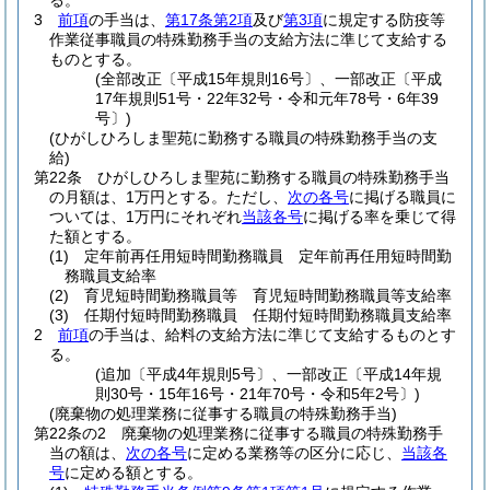
る。
3
前項
の手当は、
第17条第2項
及び
第3項
に規定する防疫等
作業従事職員の特殊勤務手当の支給方法に準じて支給する
ものとする。
(全部改正〔平成15年規則16号〕、一部改正〔平成
17年規則51号・22年32号・令和元年78号・6年39
号〕)
(ひがしひろしま聖苑に勤務する職員の特殊勤務手当の支
給)
第22条
ひがしひろしま聖苑に勤務する職員の特殊勤務手当
の月額は、1万円とする。
ただし、
次の各号
に掲げる職員に
ついては、1万円にそれぞれ
当該各号
に掲げる率を乗じて得
た額とする。
(1)
定年前再任用短時間勤務職員 定年前再任用短時間勤
務職員支給率
(2)
育児短時間勤務職員等 育児短時間勤務職員等支給率
(3)
任期付短時間勤務職員 任期付短時間勤務職員支給率
2
前項
の手当は、給料の支給方法に準じて支給するものとす
る。
(追加〔平成4年規則5号〕、一部改正〔平成14年規
則30号・15年16号・21年70号・令和5年2号〕)
(廃棄物の処理業務に従事する職員の特殊勤務手当)
第22条の2
廃棄物の処理業務に従事する職員の特殊勤務手
当の額は、
次の各号
に定める業務等の区分に応じ、
当該各
号
に定める額とする。