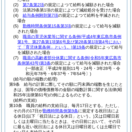
(2)
第7条第2項
の規定によつて給料を減額された場合
(3)
法第29条第1項の規定によつて減給処分を受けた場合
(4)
給与条例附則第7項
の規定によつて給料を半減された
場合
(5)
勤務時間条例第15条第3項
の規定によって給与を減額
された場合
(6)
職員の育児休業等に関する条例
(平成4年東広島市条例
第1号。第27条第1項第6号及び第28条第1項第4号におい
て「育児休業条例」という。)
第19条
の規定によって給与
を減額された場合
(7)
職員の高齢者部分休業に関する条例
(令和5年東広島市
条例第43号)
第3条
の規定によって給与を減額された場合
(一部改正〔平成2年規則11号・24号・3年28号・令
和元年78号・6年37号・7年54号〕)
(給与の額の端数の処理)
第9条
給与の計算に際してその額に円未満の端数を生じたと
きは、国等の債権債務等の金額の端数計算に関する法律
(昭
和25年法律第61号)
の例によるものとする。
(給料の支給)
第10条
職員の給料の支給日は、毎月17日とする。
ただし、
その月の17日が
勤務時間条例第9条
に規定する祝日法によ
る休日
(以下「祝日法による休日」という。)
又は日曜日若
しくは土曜日に当たるときは、その日前において、その日
に最も近い祝日法による休日又は日曜日若しくは土曜日で