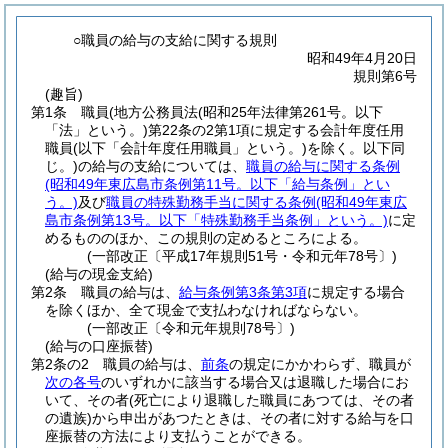
○職員の給与の支給に関する規則
昭和49年4月20日
規則第6号
(趣旨)
第1条
職員
(地方公務員法
(昭和25年法律第261号。以下
「法」という。)
第22条の2第1項に規定する会計年度任用
職員
(以下「会計年度任用職員」という。)
を除く。以下同
じ。)
の給与の支給については、
職員の給与に関する条例
(昭和49年東広島市条例第11号。以下「給与条例」とい
う。)
及び
職員の特殊勤務手当に関する条例
(昭和49年東広
島市条例第13号。以下「特殊勤務手当条例」という。)
に定
めるもののほか、この規則の定めるところによる。
(一部改正〔平成17年規則51号・令和元年78号〕)
(給与の現金支給)
第2条
職員の給与は、
給与条例第3条第3項
に規定する場合
を除くほか、全て現金で支払わなければならない。
(一部改正〔令和元年規則78号〕)
(給与の口座振替)
第2条の2
職員の給与は、
前条
の規定にかかわらず、職員が
次の各号
のいずれかに該当する場合又は退職した場合にお
いて、その者
(死亡により退職した職員にあつては、その者
の遺族)
から申出があつたときは、その者に対する給与を口
座振替の方法により支払うことができる。