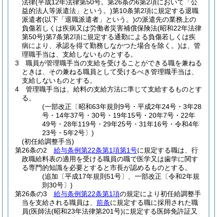
法律
(平成12年法律第50号。第26条の6第2項において「公
益的法人等派遣法」という。)
第10条第2項に規定する退職
派遣者
(以下「退職派遣者」という。)
の派遣先の業務上の
負傷若しくは疾病又は労働者災害補償保険法
(昭和22年法律
第50号)
第7条第2項に規定する通勤による負傷若しくは疾
病により、承認を得て勤務しなかつた場合を除く。)
は、管
理職手当は、支給しないものとする。
3
職員が管理職手当の支給を受けることができる職を兼ねる
ときは、その兼ねる職員として受けるべき管理職手当は、
支給しないものとする。
4
管理職手当は、給料の支給方法に準じて支給するものとす
る。
(一部改正〔昭和63年規則9号・平成2年24号・3年28
号・14年37号・30号・19年15号・20年7号・22年
49号・28年119号・29年25号・31年16号・令和4年
23号・5年2号〕)
(初任給調整手当)
第26条の2
給与条例第22条第1項第1号
に規定する職は、行
政職給料表の適用を受ける職員の職で医学又は歯学に関す
る専門的知識を必要とすると市長が認めるものとする。
(追加〔平成17年規則51号〕、一部改正〔令和2年規
則30号〕)
第26条の3
給与条例第22条第1項
の規定により初任給調整手
当を支給される職員は、
前条
に規定する職に採用された職
員
(医師法
(昭和23年法律第201号)
に規定する医師免許証又