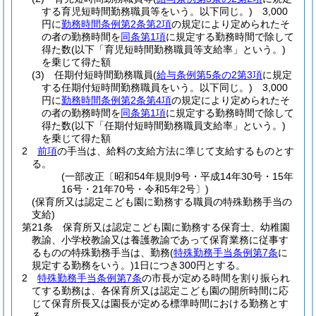
する育児短時間勤務職員等をいう。以下同じ。)
3,000
円に
勤務時間条例第2条第2項
の規定により定められたそ
の者の勤務時間を
同条第1項
に規定する勤務時間で除して
得た数
(以下「育児短時間勤務職員等支給率」という。)
を乗じて得た額
(3)
任期付短時間勤務職員
(
給与条例第5条の2第3項
に規定
する任期付短時間勤務職員をいう。以下同じ。)
3,000
円に
勤務時間条例第2条第4項
の規定により定められたそ
の者の勤務時間を
同条第1項
に規定する勤務時間で除して
得た数
(以下「任期付短時間勤務職員支給率」という。)
を乗じて得た額
2
前項
の手当は、給料の支給方法に準じて支給するものとす
る。
(一部改正〔昭和54年規則9号・平成14年30号・15年
16号・21年70号・令和5年2号〕)
(保育所又は認定こども園に勤務する職員の特殊勤務手当の
支給)
第21条
保育所又は認定こども園に勤務する保育士、幼稚園
教諭、小学校教諭又は養護教諭であって保育業務に従事す
るものの特殊勤務手当は、勤務
(
特殊勤務手当条例第7条
に
規定する勤務をいう。)
1日につき300円とする。
2
特殊勤務手当条例第7条
の市長が定める時間を割り振られ
てする勤務は、各保育所又は認定こども園の開所時間に応
じて保育所長又は園長が定める標準時間における勤務とす