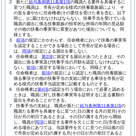
2
新たに
給与条例第11条第1項
の職員たる要件を具備するに
至つた職員は、市長が定める様式の扶養親族届により、そ
の旨を速やかに任命権者
(その委任を受けた者を含む。以下
同じ。)
に届け出なければならない。
扶養手当を受けている
職員の届出に係る扶養親族の恒常的な所得の年間の見込額
その他の扶養の事実等に変更があつた場合についても、同
様とする。
3
前項
の規定にかかわらず、任命権者において扶養の事実等
を認定することができる場合として市長が定める場合に
は、
同項
の規定による届出を要しない。
4
任命権者は、
第2項
に規定する届出があつたときは、その
届出に係る事実及び扶養手当の月額を認定しなければなら
ない。
前項
に規定する場合においても、同様とする。
5
任命権者は、
前項
の規定により認定した職員の扶養親族に
係る事項その他の扶養手当の支給に関する事項を市長が定
める様式の扶養手当認定簿に記載するものとする。
6
任命権者は
第4項
の認定を行う場合において必要と認める
ときは、職員に対し扶養の事実等を証明するに足る書類の
提出を求めることができる。
7
扶養手当の支給は、職員が新たに
給与条例第11条第1項
の
職員たる要件を具備するに至つた日の属する月の翌月
(その
日が月の初日であるときは、その日の属する月)
から開始
し、職員が
同項
に規定する要件を欠くに至つた日
(市長が定
める場合にあつては、当該要件を欠くに至つた日以後の日
で市長が定める日)
の属する月
(その日が月の初日であると