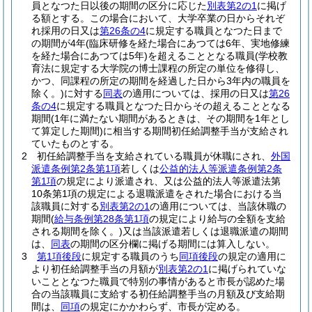
員となつた日以後の期間の区分に応じた
別表第2の1
に掲げ
る額とする。
この場合において、大学卒業の日からそれぞ
れ採用の日又は
第26条の4
に規定する職員となつた日まで
の期間が4年
(臨床研修を経た場合にあつては6年、実地修練
を経た場合にあつては5年)
を超えることとなる職員
(学校教
育法に規定する大学院の博士課程の所定の単位を修得し、
かつ、同課程の所定の期間を経過した日から3年内の職員を
除く。)
に対する
同表
の適用については、採用の日又は
第26
条の4
に規定する職員となつた日からその超えることとなる
期間
(1年に満たない期間があるときは、その期間を1年とし
て算定した期間)
に相当する期間初任給調整手当が支給され
ていたものとする。
2
初任給調整手当を支給されている職員が休職にされ、
外国
派遣条例第2条第1項
若しくは
公益的法人等派遣条例第2条
第1項
の規定により派遣され、又は公益的法人等派遣法第
10条第1項の規定による退職派遣をされた場合における当
該職員に対する
別表第2の1
の適用については、当該休職の
期間
(
給与条例第28条第1項
の規定により給与の全額を支給
される期間を除く。)
又は当該派遣若しくは退職派遣の期間
は、
同表
の期間の区分欄に掲げる期間には算入しない。
3
第1項後段
に規定する職員のうち
同項後段
の規定の適用に
より初任給調整手当の月額が
別表第2の1
に掲げられていな
いこととなつた職員で特別の事情があると市長が認めた場
合の当該職員に支給する初任給調整手当の月額及び支給期
間は、
同項
の規定にかかわらず、市長が定める。