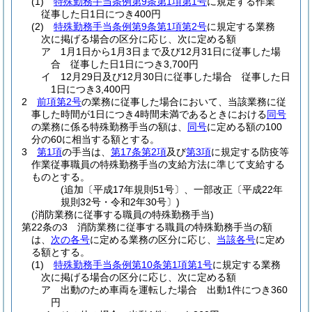
(1)
特殊勤務手当条例第9条第1項第1号
に規定する作業
従事した日1日につき400円
(2)
特殊勤務手当条例第9条第1項第2号
に規定する業務
次に掲げる場合の区分に応じ、次に定める額
ア
1月1日から1月3日まで及び12月31日に従事した場
合 従事した日1日につき3,700円
イ
12月29日及び12月30日に従事した場合 従事した日
1日につき3,400円
2
前項第2号
の業務に従事した場合において、当該業務に従
事した時間が1日につき4時間未満であるときにおける
同号
の業務に係る特殊勤務手当の額は、
同号
に定める額の100
分の60に相当する額とする。
3
第1項
の手当は、
第17条第2項
及び
第3項
に規定する防疫等
作業従事職員の特殊勤務手当の支給方法に準じて支給する
ものとする。
(追加〔平成17年規則51号〕、一部改正〔平成22年
規則32号・令和2年30号〕)
(消防業務に従事する職員の特殊勤務手当)
第22条の3
消防業務に従事する職員の特殊勤務手当の額
は、
次の各号
に定める業務の区分に応じ、
当該各号
に定め
る額とする。
(1)
特殊勤務手当条例第10条第1項第1号
に規定する業務
次に掲げる場合の区分に応じ、次に定める額
ア
出動のため車両を運転した場合 出動1件につき360
円