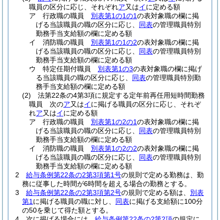
職員の区分に応じ、それぞれ
ア
又は
イ
に定める額
ア
行政職の職員
別表第1の1の1
の表対象職の欄に掲
げる当該職員の職の区分に応じ、
同表
の管理職員特別
勤務手当支給額の欄に定める額
イ
消防職の職員
別表第1の1の2
の表対象職の欄に掲
げる当該職員の職の区分に応じ、
同表
の管理職員特別
勤務手当支給額の欄に定める額
ウ
特定任期付職員
別表第1の3
の表対象職の欄に掲げ
る当該職員の職の区分に応じ、
同表
の管理職員特別勤
務手当支給額の欄に定める額
(2)
法第22条の4第3項に規定する定年前再任用短時間勤務
職員 次の
ア
又は
イ
に掲げる職員の区分に応じ、それぞ
れ
ア
又は
イ
に定める額
ア
行政職の職員
別表第1の2の1
の表対象職の欄に掲
げる当該職員の職の区分に応じ、
同表
の管理職員特別
勤務手当支給額の欄に定める額
イ
消防職の職員
別表第1の2の2
の表対象職の欄に掲
げる当該職員の職の区分に応じ、
同表
の管理職員特別
勤務手当支給額の欄に定める額
2
給与条例第22条の2第3項第1号
の規則で定める勤務は、勤
務に従事した時間が6時間を超える場合の勤務とする。
3
給与条例第22条の2第3項第2号
の規則で定める額は、
別表
第1
に掲げる職員の職に対し、
同表
に掲げる支給額に100分
の50を乗じて得た額とする。
4
次に掲げる場合には、
給与条例第22条の2第2項
の規定に