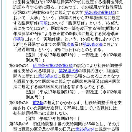
は歯科医師法
(昭和23年法律第202号)
に規定する歯科医師免
許証を有する者に限る。)
であつて、その採用が学校教育法
(昭和22年法律第26号)
に規定する大学
(
第26条の6第1項
に
おいて「大学」という。)
卒業の日から37年
(医師法に規定
する臨床研修
(
同項
において「臨床研修」という。)
を経た
者にあつては39年、医師法の一部を改正する法律
(昭和43
年法律第47号)
による改正前の医師法に規定する実地修練
(
同項
において「実地修練」という。)
を経た者にあつては
38年)
を経過するまでの期間
(
次条
及び
第26条の8
において
「経過期間」という。)
内に行われたものとする。
(追加〔平成17年規則51号〕、一部改正〔令和2年規
則30号〕)
第26条の4
給与条例第22条第2項
の規定により初任給調整手
当を支給される職員は、
第26条の8
の職員のほか、経過期
間内に新たに
第26条の2
に規定する職を占めることとなつ
た職員であつて医師法に規定する医師免許証又は歯科医師
法に規定する歯科医師免許証を有するものとする。
(追加〔平成17年規則51号〕、一部改正〔令和2年規
則30号〕)
第26条の5
前2条
の規定にかかわらず、初任給調整手当を支
給されていた期間が通算して35年に達している職員には、
初任給調整手当は支給しない。
(追加〔平成17年規則51号〕)
第26条の6
初任給調整手当の支給期間は35年とし、その月
額は職員の区分及び採用の日又は
第26条の4
に規定する職