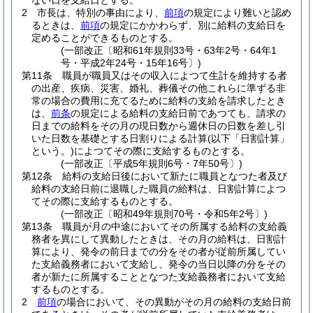
ない日を支給日とする。
2
市長は、特別の事由により、
前項
の規定により難いと認め
るときは、
前項
の規定にかかわらず、別に給料の支給日を
定めることができるものとする。
(一部改正〔昭和61年規則33号・63年2号・64年1
号・平成2年24号・15年16号〕)
第11条
職員が職員又はその収入によつて生計を維持する者
の出産、疾病、災害、婚礼、葬儀その他これらに準ずる非
常の場合の費用に充てるために給料の支給を請求したとき
は、
前条
の規定による給料の支給日前であつても、請求の
日までの給料をその月の現日数から週休日の日数を差し引
いた日数を基礎とする日割りによる計算
(以下「日割計算」
という。)
によつてその際に支給するものとする。
(一部改正〔平成5年規則6号・7年50号〕)
第12条
給料の支給日後において新たに職員となつた者及び
給料の支給日前に退職した職員の給料は、日割計算によつ
てその際に支給するものとする。
(一部改正〔昭和49年規則70号・令和5年2号〕)
第13条
職員が月の中途においてその所属する給料の支給義
務者を異にして異動したときは、その月の給料は、日割計
算により、発令の前日までの分をその者が従前所属してい
た支給義務者において支給し、発令の当日以降の分をその
者が新たに所属することとなつた支給義務者において支給
するものとする。
2
前項
の場合において、その異動がその月の給料の支給日前