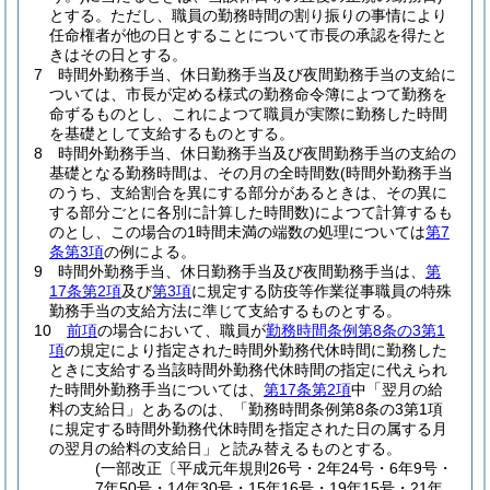
とする。
ただし、職員の勤務時間の割り振りの事情により
任命権者が他の日とすることについて市長の承認を得たと
きはその日とする。
7
時間外勤務手当、休日勤務手当及び夜間勤務手当の支給に
ついては、市長が定める様式の勤務命令簿によつて勤務を
命ずるものとし、これによつて職員が実際に勤務した時間
を基礎として支給するものとする。
8
時間外勤務手当、休日勤務手当及び夜間勤務手当の支給の
基礎となる勤務時間は、その月の全時間数
(時間外勤務手当
のうち、支給割合を異にする部分があるときは、その異に
する部分ごとに各別に計算した時間数)
によつて計算するも
のとし、この場合の1時間未満の端数の処理については
第7
条第3項
の例による。
9
時間外勤務手当、休日勤務手当及び夜間勤務手当は、
第
17条第2項
及び
第3項
に規定する防疫等作業従事職員の特殊
勤務手当の支給方法に準じて支給するものとする。
10
前項
の場合において、職員が
勤務時間条例第8条の3第1
項
の規定により指定された時間外勤務代休時間に勤務した
ときに支給する当該時間外勤務代休時間の指定に代えられ
た時間外勤務手当については、
第17条第2項
中「翌月の給
料の支給日」とあるのは、「勤務時間条例第8条の3第1項
に規定する時間外勤務代休時間を指定された日の属する月
の翌月の給料の支給日」と読み替えるものとする。
(一部改正〔平成元年規則26号・2年24号・6年9号・
7年50号・14年30号・15年16号・19年15号・21年