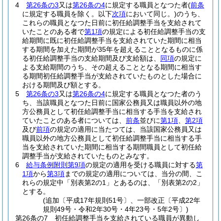
4
第26条の3
又は
第26条の4
に規定する職員となつた者
(
前条
に規定する職員を除く。以下
次項
において同じ。)
のうち、
これらの職員となつた日前に初任給調整手当を支給されて
いたことのある者で
第1項
の規定による初任給調整手当の支
給期間に既に初任給調整手当を支給されていた期間に相当
する期間を加えた期間が35年を超えることとなるものに係
る初任給調整手当の支給期間及び支給額は、
同項
の規定に
よる支給期間のうち、その超えることとなる期間に相当す
る期間初任給調整手当が支給されていたものとした場合に
おける期間及び額とする。
5
第26条の3
又は
第26条の4
に規定する職員となつた者のう
ち、当該職員となつた日前に国家公務員又は職員以外の地
方公務員として初任給調整手当に相当する手当を支給され
ていたことのある者については、
前条
並びに
第1項
、
第2項
及び
前項
の規定の適用に当たつては、当該国家公務員又は
職員以外の地方公務員として初任給調整手当に相当する手
当を支給されていた期間に相当する期間職員として初任給
調整手当が支給されていたものとみなす。
6
給与条例附則第9項
の規定の適用を受ける職員に対する
第
1項
から
第3項
までの規定の適用については、当分の間、こ
れらの規定中「別表第2の1」とあるのは、「別表第2の2」
とする。
(追加〔平成17年規則51号〕、一部改正〔平成22年
規則49号・令和2年30号・4年23号・5年2号〕)
第26条の7
初任給調整手当を支給されている職員が異動し