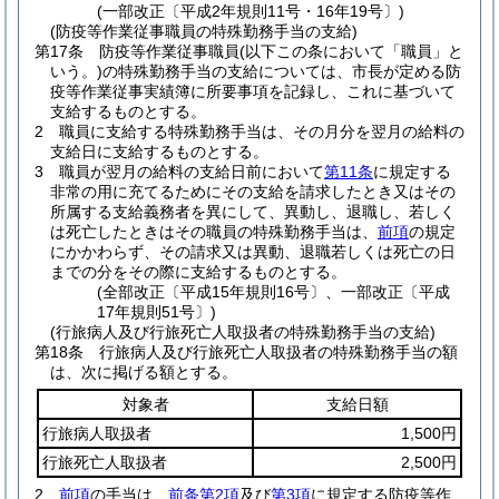
(一部改正〔平成2年規則11号・16年19号〕)
(防疫等作業従事職員の特殊勤務手当の支給)
第17条
防疫等作業従事職員
(以下この条において「職員」と
いう。)
の特殊勤務手当の支給については、市長が定める防
疫等作業従事実績簿に所要事項を記録し、これに基づいて
支給するものとする。
2
職員に支給する特殊勤務手当は、その月分を翌月の給料の
支給日に支給するものとする。
3
職員が翌月の給料の支給日前において
第11条
に規定する
非常の用に充てるためにその支給を請求したとき又はその
所属する支給義務者を異にして、異動し、退職し、若しく
は死亡したときはその職員の特殊勤務手当は、
前項
の規定
にかかわらず、その請求又は異動、退職若しくは死亡の日
までの分をその際に支給するものとする。
(全部改正〔平成15年規則16号〕、一部改正〔平成
17年規則51号〕)
(行旅病人及び行旅死亡人取扱者の特殊勤務手当の支給)
第18条
行旅病人及び行旅死亡人取扱者の特殊勤務手当の額
は、次に掲げる額とする。
対象者
支給日額
行旅病人取扱者
1,500円
行旅死亡人取扱者
2,500円
2
前項
の手当は、
前条第2項
及び
第3項
に規定する防疫等作