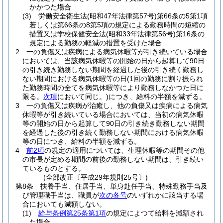
かかつた場合
(3)
労働安全衛生法
(昭和47年法律第57号)
第66条の5第1項
若しくは第66条の8第5項の規定による勤務時間の短縮の
措置又は学校保健安全法
(昭和33年法律第56号)
第16条の
規定による勤務の軽減の措置を受けた場合
2
一の負傷又は疾病による病気休暇等が引き続いている場合
においては、当該病気休暇等の開始の日から起算して90日
の引き続き勤務しない期間を経過した後の引き続く勤務し
ない期間における病気休暇等の日
(1回の勤務に割り振られ
た勤務時間の全てを病気休暇等により勤務しなかつた日に
限る。
次項
において同じ。)
につき、給料の半額を減ずる。
3
一の負傷又は疾病が治癒し、他の負傷又は疾病による病気
休暇等が引き続いている場合においては、当初の病気休暇
等の開始の日から起算して90日の引き続き勤務しない期間
を経過した後の引き続く勤務しない期間における病気休暇
等の日につき、給料の半額を減ずる。
4
前2項
の規定の適用については、生理休暇等の期間その他
の市長が定める期間の前後の勤務しない期間は、引き続い
ているものとする。
(全部改正〔平成29年規則25号〕)
第8条
扶養手当、住居手当、単身赴任手当、特殊勤務手当及
び管理職手当は、職員が
次の各号
のいずれかに該当する場
合においても減額しない。
(1)
給与条例第25条第1項
の規定によつて給料を減額され
た場合