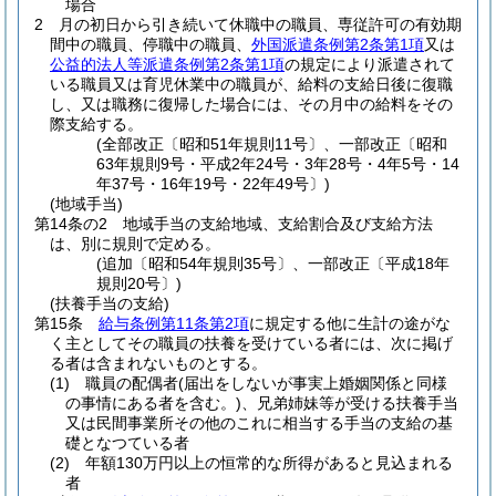
場合
2
月の初日から引き続いて休職中の職員、専従許可の有効期
間中の職員、停職中の職員、
外国派遣条例第2条第1項
又は
公益的法人等派遣条例第2条第1項
の規定により派遣されて
いる職員又は育児休業中の職員が、給料の支給日後に復職
し、又は職務に復帰した場合には、その月中の給料をその
際支給する。
(全部改正〔昭和51年規則11号〕、一部改正〔昭和
63年規則9号・平成2年24号・3年28号・4年5号・14
年37号・16年19号・22年49号〕)
(地域手当)
第14条の2
地域手当の支給地域、支給割合及び支給方法
は、別に規則で定める。
(追加〔昭和54年規則35号〕、一部改正〔平成18年
規則20号〕)
(扶養手当の支給)
第15条
給与条例第11条第2項
に規定する他に生計の途がな
く主としてその職員の扶養を受けている者には、次に掲げ
る者は含まれないものとする。
(1)
職員の配偶者
(届出をしないが事実上婚姻関係と同様
の事情にある者を含む。)
、兄弟姉妹等が受ける扶養手当
又は民間事業所その他のこれに相当する手当の支給の基
礎となつている者
(2)
年額130万円以上の恒常的な所得があると見込まれる
者