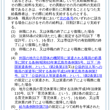
であるときは、その者が従前所属していた支給義務者は、
その際に給料を支給し、その異動がその月の給料の支給日
後であるときは、その者が新たに所属することとなつた支
給義務者は、その際に給料を支給するものとする。
第14条
職員が月の中途において
次の各号
のいずれかに該当
する場合におけるその月の給料は、日割計算により支給す
る。
(1)
休職にされ、又は休職の終了により復職した場合
(2)
法第55条の2第1項ただし書に規定する許可
(以下「専
従許可」という。)
を受け、又は専従許可の有効期間の終
了により復職した場合
(3)
停職にされ、又は停職の終了により職務に復帰した場
合
(4)
外国の地方公共団体の機関等に派遣される職員の処遇
等に関する条例
(昭和63年東広島市条例第5号。以下「外
国派遣条例」という。)
第2条第1項
又は
公益的法人等への
職員の派遣等に関する条例
(平成14年東広島市条例第7
号。以下「公益的法人等派遣条例」という。)
第2条第1項
の規定により派遣され、又は派遣の終了により職務に復
帰した場合
(5)
地方公務員の育児休業等に関する法律
(平成3年法律第
110号。以下「育児休業法」という。)
第2条の規定によ
る育児休業
(以下「育児休業」という。)
を始め、又は育
児休業の終了により職務に復帰した場合
(6)
給与条例附則第7項
の規定によつて給料を半減された