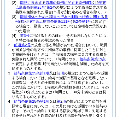
(2)
職務に専念する義務の特例に関する条例
(昭和49年東
広島市条例第23号)
第2条
の規定によつて職務に専念する
義務を免除された場合
(市長が別に定める場合を除く。)
(3)
職員団体のための職員の行為の制限の特例に関する条
例
(昭和49年東広島市条例第111号)
第2条第1号
に規定す
る場合で、勤務しないことについて任命権者の承認があ
つた場合
(4)
前3号
に掲げるもののほか、その勤務しないことにつ
き特に任命権者の承認のあった場合
2
前項第2号
の規定に係る承認があつた場合において、職員
が国又は他の地方公共団体等の事務に従事したことに対し
て報酬を受けたときは、当該職員の職務に専念する義務を
免除された期間について、1時間につき、
給与条例第19条
の規定による勤務1時間当たりの給与額を減額した給与を支
給するものとする。
3
給与条例第25条第1項
又は
前項
の規定によつて給与を減額
する場合においては、給与の減額の基礎となる勤務しない
時間数は、その月の全時間数によつて計算するものとし、
この場合において、1時間未満の端数を生じたときは、その
端数が30分以上のときは1時間とし、30分未満のときは切
り捨てるものとする。
4
給与条例第25条第1項
又は
第2項
の規定によつて給与を減
額する場合においては、その月における減額すべき給与の
額は、その月の給料に対応する額及び地域手当に対応する
額をそれぞれ翌月以降の給料及び地域手当から差し引くも