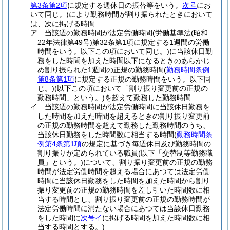
第3条第2項
に規定する週休日の振替等をいう。
次号
にお
いて同じ。)
により勤務時間が割り振られたときにおいて
は、次に掲げる時間
ア
当該週の勤務時間が法定労働時間
(労働基準法
(昭和
22年法律第49号)
第32条第1項に規定する1週間の労働
時間をいう。以下この項において同じ。)
に当該休日勤
務をした時間を加えた時間以下になるときのあらかじ
め割り振られた1週間の正規の勤務時間
(
勤務時間条例
第8条第1項
に規定する正規の勤務時間をいう。以下同
じ。)
(以下この項において「割り振り変更前の正規の
勤務時間」という。)
を超えて勤務した勤務時間
イ
当該週の勤務時間が法定労働時間に当該休日勤務を
した時間を加えた時間を超えるときの割り振り変更前
の正規の勤務時間を超えて勤務した勤務時間のうち、
当該休日勤務をした時間数に相当する時間
(
勤務時間条
例第4条第1項
の規定に基づき毎週休日及び勤務時間の
割り振りが定められている職員
(以下「交替制等勤務職
員」という。)
について、割り振り変更前の正規の勤務
時間が法定労働時間を超える場合にあつては法定労働
時間に当該休日勤務をした時間を加えた時間から割り
振り変更前の正規の勤務時間を差し引いた時間数に相
当する時間とし、割り振り変更前の正規の勤務時間が
法定労働時間に満たない場合にあつては当該休日勤務
をした時間に
次号イ
に掲げる時間を加えた時間数に相
当する時間とする。)