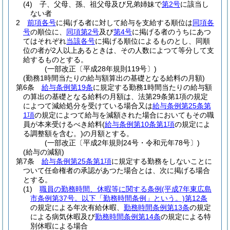
(4)
子、父母、孫、祖父母及び兄弟姉妹で
第2号
に該当し
ない者
2
前項各号
に掲げる者に対して給与を支給する順位は
同項各
号
の順位に、
同項第2号
及び
第4号
に掲げる者のうちにあつ
てはそれぞれ
当該各号
に掲げる順位によるものとし、同順
位の者が2人以上あるときは、その人数によつて等分して支
給するものとする。
(一部改正〔平成28年規則119号〕)
(勤務1時間当たりの給与額算出の基礎となる給料の月額)
第6条
給与条例第19条
に規定する勤務1時間当たりの給与額
の算出の基礎となる給料の月額は、法第29条第1項の規定
によつて減給処分を受けている場合又は
給与条例第25条第
1項
の規定によつて給与を減額された場合においてもその職
員が本来受けるべき給料
(
給与条例第10条第1項
の規定によ
る調整額を含む。)
の月額とする。
(一部改正〔平成2年規則24号・令和元年78号〕)
(給与の減額)
第7条
給与条例第25条第1項
に規定する勤務をしないことに
ついて任命権者の承認があつた場合とは、次に掲げる場合
とする。
(1)
職員の勤務時間、休暇等に関する条例
(平成7年東広島
市条例第37号。以下「勤務時間条例」という。)
第12条
の規定による年次有給休暇、
勤務時間条例第13条
の規定
による病気休暇及び
勤務時間条例第14条
の規定による特
別休暇による場合