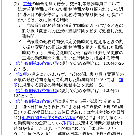
(2)
前号
の場合を除くほか、交替制等勤務職員について、
法定労働時間に満たない勤務時間が割り振られている週
に週休日の振替等により勤務時間が割り振られた場合に
おいては、次に掲げる時間
ア
当該週の勤務時間が法定労働時間以下になるときの
割り振り変更前の正規の勤務時間を超えて勤務した勤
務時間
イ
当該週の勤務時間が法定労働時間を超えるときの割
り振り変更前の正規の勤務時間を超えて勤務した勤務
時間のうち、法定労働時間から当該割り振り変更前の
正規の勤務時間を差し引いた時間数に相当する時間
3
給与条例第16条第3項
の規則で定める割合は、100分の25
とする。
4
第2項
の規定にかかわらず、当分の間、割り振り変更前の
正規の勤務時間を超えて勤務した勤務時間については、
前
項
に規定する割合の時間外勤務手当を支給する。
5
給与条例第17条第2項
の規則で定める割合は、100分の
135とする。
6
給与条例第17条第3項
に規定する市長が規則で定める日
は、週休日に当たる祝日法による休日の直後の正規の勤務
日
(その日が祝日法による休日等若しくは年末年始の休日等
又は
勤務時間条例第8条の3第1項
の規定により割り振られ
た勤務時間の全部について
同項
に規定する時間外勤務代休
時間を指定した日
(以下この項において「休日等」とい
う。)
に当たるときは、当該休日等の直後の正規の勤務日)