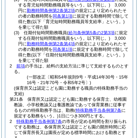
する育児短時間勤務職員等をいう。以下同じ。)
3,000
円に
勤務時間条例第2条第2項
の規定により定められたそ
の者の勤務時間を
同条第1項
に規定する勤務時間で除して
得た数
(以下「育児短時間勤務職員等支給率」という。)
を乗じて得た額
(3)
任期付短時間勤務職員
(
給与条例第5条の2第3項
に規定
する任期付短時間勤務職員をいう。以下同じ。)
3,000
円に
勤務時間条例第2条第4項
の規定により定められたそ
の者の勤務時間を
同条第1項
に規定する勤務時間で除して
得た数
(以下「任期付短時間勤務職員支給率」という。)
を乗じて得た額
2
前項
の手当は、給料の支給方法に準じて支給するものとす
る。
(一部改正〔昭和54年規則9号・平成14年30号・15年
16号・21年70号・令和5年2号〕)
(保育所又は認定こども園に勤務する職員の特殊勤務手当の
支給)
第21条
保育所又は認定こども園に勤務する保育士、幼稚園
教諭、小学校教諭又は養護教諭であって保育業務に従事す
るものの特殊勤務手当は、勤務
(
特殊勤務手当条例第7条
に
規定する勤務をいう。)
1日につき300円とする。
2
特殊勤務手当条例第7条
の市長が定める時間を割り振られ
てする勤務は、各保育所又は認定こども園の開所時間に応
じて保育所長又は園長が定める標準時間における勤務とす