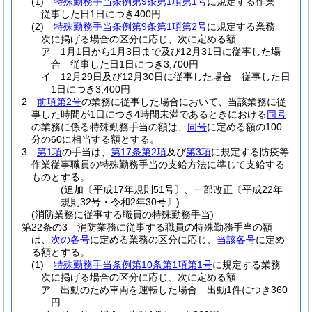
(1)
特殊勤務手当条例第9条第1項第1号
に規定する作業
従事した日1日につき400円
(2)
特殊勤務手当条例第9条第1項第2号
に規定する業務
次に掲げる場合の区分に応じ、次に定める額
ア
1月1日から1月3日まで及び12月31日に従事した場
合 従事した日1日につき3,700円
イ
12月29日及び12月30日に従事した場合 従事した日
1日につき3,400円
2
前項第2号
の業務に従事した場合において、当該業務に従
事した時間が1日につき4時間未満であるときにおける
同号
の業務に係る特殊勤務手当の額は、
同号
に定める額の100
分の60に相当する額とする。
3
第1項
の手当は、
第17条第2項
及び
第3項
に規定する防疫等
作業従事職員の特殊勤務手当の支給方法に準じて支給する
ものとする。
(追加〔平成17年規則51号〕、一部改正〔平成22年
規則32号・令和2年30号〕)
(消防業務に従事する職員の特殊勤務手当)
第22条の3
消防業務に従事する職員の特殊勤務手当の額
は、
次の各号
に定める業務の区分に応じ、
当該各号
に定め
る額とする。
(1)
特殊勤務手当条例第10条第1項第1号
に規定する業務
次に掲げる場合の区分に応じ、次に定める額
ア
出動のため車両を運転した場合 出動1件につき360
円