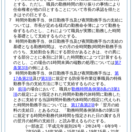
とする。
ただし、職員の勤務時間の割り振りの事情により
任命権者が他の日とすることについて市長の承認を得たと
きはその日とする。
7
時間外勤務手当、休日勤務手当及び夜間勤務手当の支給に
ついては、市長が定める様式の勤務命令簿によつて勤務を
命ずるものとし、これによつて職員が実際に勤務した時間
を基礎として支給するものとする。
8
時間外勤務手当、休日勤務手当及び夜間勤務手当の支給の
基礎となる勤務時間は、その月の全時間数
(時間外勤務手当
のうち、支給割合を異にする部分があるときは、その異に
する部分ごとに各別に計算した時間数)
によつて計算するも
のとし、この場合の1時間未満の端数の処理については
第7
条第3項
の例による。
9
時間外勤務手当、休日勤務手当及び夜間勤務手当は、
第
17条第2項
及び
第3項
に規定する防疫等作業従事職員の特殊
勤務手当の支給方法に準じて支給するものとする。
10
前項
の場合において、職員が
勤務時間条例第8条の3第1
項
の規定により指定された時間外勤務代休時間に勤務した
ときに支給する当該時間外勤務代休時間の指定に代えられ
た時間外勤務手当については、
第17条第2項
中「翌月の給
料の支給日」とあるのは、「勤務時間条例第8条の3第1項
に規定する時間外勤務代休時間を指定された日の属する月
の翌月の給料の支給日」と読み替えるものとする。
(一部改正〔平成元年規則26号・2年24号・6年9号・
7年50号・14年30号・15年16号・19年15号・21年