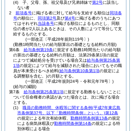
(4)
子、父母、孫、祖父母及び兄弟姉妹で
第2号
に該当し
ない者
2
前項各号
に掲げる者に対して給与を支給する順位は
同項各
号
の順位に、
同項第2号
及び
第4号
に掲げる者のうちにあつ
てはそれぞれ
当該各号
に掲げる順位によるものとし、同順
位の者が2人以上あるときは、その人数によつて等分して支
給するものとする。
(一部改正〔平成28年規則119号〕)
(勤務1時間当たりの給与額算出の基礎となる給料の月額)
第6条
給与条例第19条
に規定する勤務1時間当たりの給与額
の算出の基礎となる給料の月額は、法第29条第1項の規定
によつて減給処分を受けている場合又は
給与条例第25条第
1項
の規定によつて給与を減額された場合においてもその職
員が本来受けるべき給料
(
給与条例第10条第1項
の規定によ
る調整額を含む。)
の月額とする。
(一部改正〔平成2年規則24号・令和元年78号〕)
(給与の減額)
第7条
給与条例第25条第1項
に規定する勤務をしないことに
ついて任命権者の承認があつた場合とは、次に掲げる場合
とする。
(1)
職員の勤務時間、休暇等に関する条例
(平成7年東広島
市条例第37号。以下「勤務時間条例」という。)
第12条
の規定による年次有給休暇、
勤務時間条例第13条
の規定
による病気休暇及び
勤務時間条例第14条
の規定による特
別休暇による場合