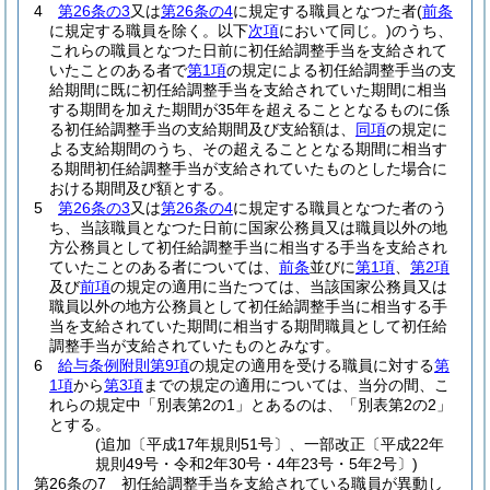
4
第26条の3
又は
第26条の4
に規定する職員となつた者
(
前条
に規定する職員を除く。以下
次項
において同じ。)
のうち、
これらの職員となつた日前に初任給調整手当を支給されて
いたことのある者で
第1項
の規定による初任給調整手当の支
給期間に既に初任給調整手当を支給されていた期間に相当
する期間を加えた期間が35年を超えることとなるものに係
る初任給調整手当の支給期間及び支給額は、
同項
の規定に
よる支給期間のうち、その超えることとなる期間に相当す
る期間初任給調整手当が支給されていたものとした場合に
おける期間及び額とする。
5
第26条の3
又は
第26条の4
に規定する職員となつた者のう
ち、当該職員となつた日前に国家公務員又は職員以外の地
方公務員として初任給調整手当に相当する手当を支給され
ていたことのある者については、
前条
並びに
第1項
、
第2項
及び
前項
の規定の適用に当たつては、当該国家公務員又は
職員以外の地方公務員として初任給調整手当に相当する手
当を支給されていた期間に相当する期間職員として初任給
調整手当が支給されていたものとみなす。
6
給与条例附則第9項
の規定の適用を受ける職員に対する
第
1項
から
第3項
までの規定の適用については、当分の間、こ
れらの規定中「別表第2の1」とあるのは、「別表第2の2」
とする。
(追加〔平成17年規則51号〕、一部改正〔平成22年
規則49号・令和2年30号・4年23号・5年2号〕)
第26条の7
初任給調整手当を支給されている職員が異動し