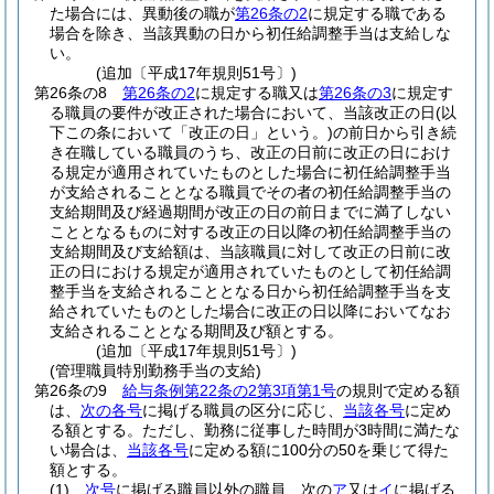
た場合には、異動後の職が
第26条の2
に規定する職である
場合を除き、当該異動の日から初任給調整手当は支給しな
い。
(追加〔平成17年規則51号〕)
第26条の8
第26条の2
に規定する職又は
第26条の3
に規定す
る職員の要件が改正された場合において、当該改正の日
(以
下この条において「改正の日」という。)
の前日から引き続
き在職している職員のうち、改正の日前に改正の日におけ
る規定が適用されていたものとした場合に初任給調整手当
が支給されることとなる職員でその者の初任給調整手当の
支給期間及び経過期間が改正の日の前日までに満了しない
こととなるものに対する改正の日以降の初任給調整手当の
支給期間及び支給額は、当該職員に対して改正の日前に改
正の日における規定が適用されていたものとして初任給調
整手当を支給されることとなる日から初任給調整手当を支
給されていたものとした場合に改正の日以降においてなお
支給されることとなる期間及び額とする。
(追加〔平成17年規則51号〕)
(管理職員特別勤務手当の支給)
第26条の9
給与条例第22条の2第3項第1号
の規則で定める額
は、
次の各号
に掲げる職員の区分に応じ、
当該各号
に定め
る額とする。
ただし、勤務に従事した時間が3時間に満たな
い場合は、
当該各号
に定める額に100分の50を乗じて得た
額とする。
(1)
次号
に掲げる職員以外の職員 次の
ア
又は
イ
に掲げる