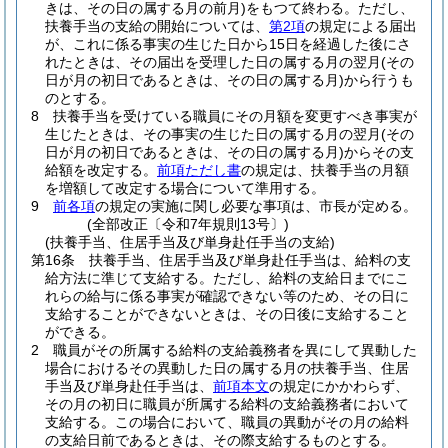
きは、その日の属する月の前月)
をもつて終わる。
ただし、
扶養手当の支給の開始については、
第2項
の規定による届出
が、これに係る事実の生じた日から15日を経過した後にさ
れたときは、その届出を受理した日の属する月の翌月
(その
日が月の初日であるときは、その日の属する月)
から行うも
のとする。
8
扶養手当を受けている職員にその月額を変更すべき事実が
生じたときは、その事実の生じた日の属する月の翌月
(その
日が月の初日であるときは、その日の属する月)
からその支
給額を改定する。
前項ただし書
の規定は、扶養手当の月額
を増額して改定する場合について準用する。
9
前各項
の規定の実施に関し必要な事項は、市長が定める。
(全部改正〔令和7年規則13号〕)
(扶養手当、住居手当及び単身赴任手当の支給)
第16条
扶養手当、住居手当及び単身赴任手当は、給料の支
給方法に準じて支給する。
ただし、給料の支給日までにこ
れらの給与に係る事実が確認できない等のため、その日に
支給することができないときは、その日後に支給すること
ができる。
2
職員がその所属する給料の支給義務者を異にして異動した
場合におけるその異動した日の属する月の扶養手当、住居
手当及び単身赴任手当は、
前項本文
の規定にかかわらず、
その月の初日に職員が所属する給料の支給義務者において
支給する。
この場合において、職員の異動がその月の給料
の支給日前であるときは、その際支給するものとする。