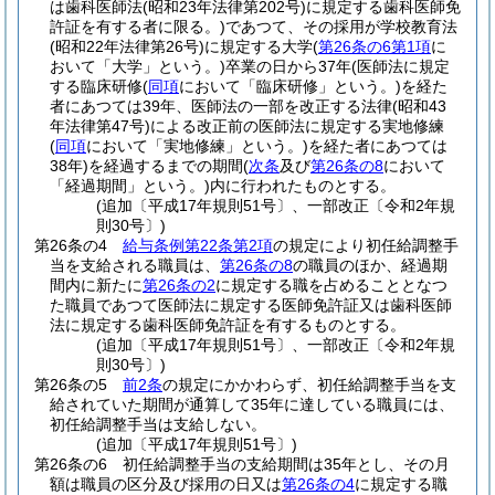
は歯科医師法
(昭和23年法律第202号)
に規定する歯科医師免
許証を有する者に限る。)
であつて、その採用が学校教育法
(昭和22年法律第26号)
に規定する大学
(
第26条の6第1項
に
おいて「大学」という。)
卒業の日から37年
(医師法に規定
する臨床研修
(
同項
において「臨床研修」という。)
を経た
者にあつては39年、医師法の一部を改正する法律
(昭和43
年法律第47号)
による改正前の医師法に規定する実地修練
(
同項
において「実地修練」という。)
を経た者にあつては
38年)
を経過するまでの期間
(
次条
及び
第26条の8
において
「経過期間」という。)
内に行われたものとする。
(追加〔平成17年規則51号〕、一部改正〔令和2年規
則30号〕)
第26条の4
給与条例第22条第2項
の規定により初任給調整手
当を支給される職員は、
第26条の8
の職員のほか、経過期
間内に新たに
第26条の2
に規定する職を占めることとなつ
た職員であつて医師法に規定する医師免許証又は歯科医師
法に規定する歯科医師免許証を有するものとする。
(追加〔平成17年規則51号〕、一部改正〔令和2年規
則30号〕)
第26条の5
前2条
の規定にかかわらず、初任給調整手当を支
給されていた期間が通算して35年に達している職員には、
初任給調整手当は支給しない。
(追加〔平成17年規則51号〕)
第26条の6
初任給調整手当の支給期間は35年とし、その月
額は職員の区分及び採用の日又は
第26条の4
に規定する職