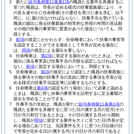
2
新たに
給与条例第11条第1項
の職員たる要件を具備するに
至つた職員は、市長が定める様式の扶養親族届により、そ
の旨を速やかに任命権者
(その委任を受けた者を含む。以下
同じ。)
に届け出なければならない。
扶養手当を受けている
職員の届出に係る扶養親族の恒常的な所得の年間の見込額
その他の扶養の事実等に変更があつた場合についても、同
様とする。
3
前項
の規定にかかわらず、任命権者において扶養の事実等
を認定することができる場合として市長が定める場合に
は、
同項
の規定による届出を要しない。
4
任命権者は、
第2項
に規定する届出があつたときは、その
届出に係る事実及び扶養手当の月額を認定しなければなら
ない。
前項
に規定する場合においても、同様とする。
5
任命権者は、
前項
の規定により認定した職員の扶養親族に
係る事項その他の扶養手当の支給に関する事項を市長が定
める様式の扶養手当認定簿に記載するものとする。
6
任命権者は
第4項
の認定を行う場合において必要と認める
ときは、職員に対し扶養の事実等を証明するに足る書類の
提出を求めることができる。
7
扶養手当の支給は、職員が新たに
給与条例第11条第1項
の
職員たる要件を具備するに至つた日の属する月の翌月
(その
日が月の初日であるときは、その日の属する月)
から開始
し、職員が
同項
に規定する要件を欠くに至つた日
(市長が定
める場合にあつては、当該要件を欠くに至つた日以後の日
で市長が定める日)
の属する月
(その日が月の初日であると