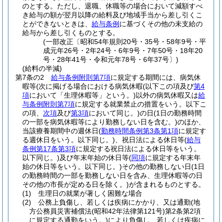
のとする。
ただし、退職、休職等の場合において減額すべ
き給与の額が翌月以降の給料及び地域手当から差し引くこ
とができないときは、
給与条例
に基づくその他の未支給の
給与から差し引くものとする。
(一部改正〔昭和54年規則20号・35号・58年9号・平
成元年26号・2年24号・6年9号・7年50号・18年20
号・28年41号・令和元年78号・6年37号〕)
(給料の半減)
第7条の2
給与条例附則第7項
に規定する期間には、病気休
暇等
(次に掲げる場合における病気休暇
(以下この項及び
第4
項
において「生理休暇等」という。)
以外の病気休暇又は
給
与条例附則第7項
に規定する就業禁止の措置をいう。以下こ
の項、
次項
及び
第3項
において同じ。)
の日
(1日の勤務時間
の一部を病気休暇等により勤務しない日を含む。)
のほか、
当該療養期間中の週休日
(
勤務時間条例第3条第1項
に規定す
る週休日をいう。以下同じ。)
、祝日法による休日等
(
給与
条例第17条第3項
に規定する祝日法による休日等をいう。
以下同じ。)
及び年末年始の休日等
(
同項
に規定する年末年
始の休日等をいう。以下同じ。)
その他の勤務しない日
(1日
の勤務時間の一部を勤務しない日を含み、生理休暇等の日
その他の市長が定める日を除く。)
が含まれるものとする。
(1)
生理日の就業が著しく困難な場合
(2)
公務上負傷し、若しくは疾病にかかり、又は通勤
(地
方公務員災害補償法
(昭和42年法律第121号)
第2条第2項
に規定する通勤をいう。)
により負傷し、若しくは疾病に