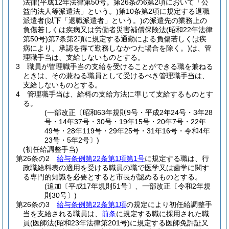
法律
(平成12年法律第50号。第26条の6第2項において「公
益的法人等派遣法」という。)
第10条第2項に規定する退職
派遣者
(以下「退職派遣者」という。)
の派遣先の業務上の
負傷若しくは疾病又は労働者災害補償保険法
(昭和22年法律
第50号)
第7条第2項に規定する通勤による負傷若しくは疾
病により、承認を得て勤務しなかつた場合を除く。)
は、管
理職手当は、支給しないものとする。
3
職員が管理職手当の支給を受けることができる職を兼ねる
ときは、その兼ねる職員として受けるべき管理職手当は、
支給しないものとする。
4
管理職手当は、給料の支給方法に準じて支給するものとす
る。
(一部改正〔昭和63年規則9号・平成2年24号・3年28
号・14年37号・30号・19年15号・20年7号・22年
49号・28年119号・29年25号・31年16号・令和4年
23号・5年2号〕)
(初任給調整手当)
第26条の2
給与条例第22条第1項第1号
に規定する職は、行
政職給料表の適用を受ける職員の職で医学又は歯学に関す
る専門的知識を必要とすると市長が認めるものとする。
(追加〔平成17年規則51号〕、一部改正〔令和2年規
則30号〕)
第26条の3
給与条例第22条第1項
の規定により初任給調整手
当を支給される職員は、
前条
に規定する職に採用された職
員
(医師法
(昭和23年法律第201号)
に規定する医師免許証又