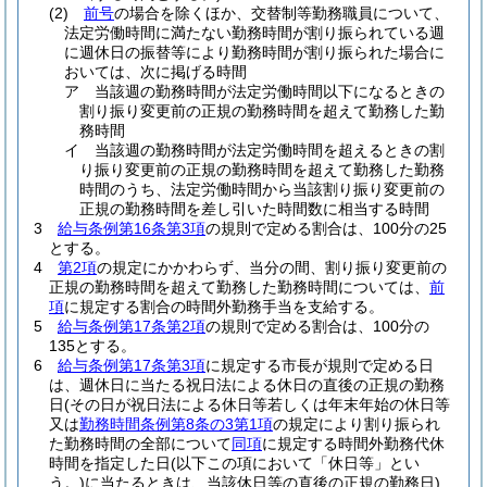
(2)
前号
の場合を除くほか、交替制等勤務職員について、
法定労働時間に満たない勤務時間が割り振られている週
に週休日の振替等により勤務時間が割り振られた場合に
おいては、次に掲げる時間
ア
当該週の勤務時間が法定労働時間以下になるときの
割り振り変更前の正規の勤務時間を超えて勤務した勤
務時間
イ
当該週の勤務時間が法定労働時間を超えるときの割
り振り変更前の正規の勤務時間を超えて勤務した勤務
時間のうち、法定労働時間から当該割り振り変更前の
正規の勤務時間を差し引いた時間数に相当する時間
3
給与条例第16条第3項
の規則で定める割合は、100分の25
とする。
4
第2項
の規定にかかわらず、当分の間、割り振り変更前の
正規の勤務時間を超えて勤務した勤務時間については、
前
項
に規定する割合の時間外勤務手当を支給する。
5
給与条例第17条第2項
の規則で定める割合は、100分の
135とする。
6
給与条例第17条第3項
に規定する市長が規則で定める日
は、週休日に当たる祝日法による休日の直後の正規の勤務
日
(その日が祝日法による休日等若しくは年末年始の休日等
又は
勤務時間条例第8条の3第1項
の規定により割り振られ
た勤務時間の全部について
同項
に規定する時間外勤務代休
時間を指定した日
(以下この項において「休日等」とい
う。)
に当たるときは、当該休日等の直後の正規の勤務日)