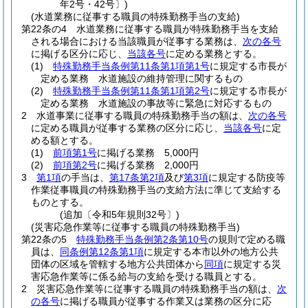
年2号・42号〕)
(水道業務に従事する職員の特殊勤務手当の支給)
第22条の4
水道業務に従事する職員が特殊勤務手当を支給
される場合における当該職員が従事する業務は、
次の各号
に掲げる区分に応じ、
当該各号
に定める業務とする。
(1)
特殊勤務手当条例第11条第1項第1号
に規定する市長が
定める業務 水道施設の維持管理に関するもの
(2)
特殊勤務手当条例第11条第1項第2号
に規定する市長が
定める業務 水道施設の事故等に緊急に対応するもの
2
水道事業に従事する職員の特殊勤務手当の額は、
次の各号
に定める職員が従事する業務の区分に応じ、
当該各号
に定
める額とする。
(1)
前項第1号
に掲げる業務 5,000円
(2)
前項第2号
に掲げる業務 2,000円
3
第1項
の手当は、
第17条第2項
及び
第3項
に規定する防疫等
作業従事職員の特殊勤務手当の支給方法に準じて支給する
ものとする。
(追加〔令和5年規則32号〕)
(災害応急作業等に従事する職員の特殊勤務手当)
第22条の5
特殊勤務手当条例第2条第10号
の規則で定める職
員は、
同条例第12条第1項
に規定する本市以外の地方公共
団体の区域を管轄する地方公共団体から
同項
に規定する災
害応急作業等に係る給与の支給を受ける職員とする。
2
災害応急作業等に従事する職員の特殊勤務手当の額は、
次
の各号
に掲げる職員が従事する作業又は業務の区分に応