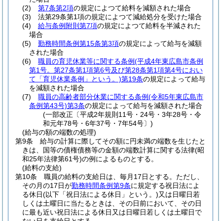
(2)
第7条第2項
の規定によつて給料を減額された場合
(3)
法第29条第1項の規定によつて減給処分を受けた場合
(4)
給与条例附則第7項
の規定によつて給料を半減された
場合
(5)
勤務時間条例第15条第3項
の規定によって給与を減額
された場合
(6)
職員の育児休業等に関する条例
(平成4年東広島市条例
第1号。第27条第1項第6号及び第28条第1項第4号におい
て「育児休業条例」という。)
第19条
の規定によって給与
を減額された場合
(7)
職員の高齢者部分休業に関する条例
(令和5年東広島市
条例第43号)
第3条
の規定によって給与を減額された場合
(一部改正〔平成2年規則11号・24号・3年28号・令
和元年78号・6年37号・7年54号〕)
(給与の額の端数の処理)
第9条
給与の計算に際してその額に円未満の端数を生じたと
きは、国等の債権債務等の金額の端数計算に関する法律
(昭
和25年法律第61号)
の例によるものとする。
(給料の支給)
第10条
職員の給料の支給日は、毎月17日とする。
ただし、
その月の17日が
勤務時間条例第9条
に規定する祝日法によ
る休日
(以下「祝日法による休日」という。)
又は日曜日若
しくは土曜日に当たるときは、その日前において、その日
に最も近い祝日法による休日又は日曜日若しくは土曜日で