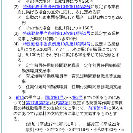
イ
その他の場合 出動1件につき260円
(2)
特殊勤務手当条例第10条第1項第2号
に規定する業務
次に掲げる場合の区分に応じ、次に定める額
ア
出動のため車両を運転した場合 出動1件につき260
円
イ
その他の場合 出動1件につき160円
(3)
特殊勤務手当条例第10条第1項第3号
に規定する業務
従事した時間1時間につき310円
(4)
特殊勤務手当条例第10条第1項第4号
に規定する業務
1月につき5,100円。
ただし、次に掲げる職員について
は、5,100円にそれぞれに掲げる率を乗じて得た額とす
る。
ア
定年前再任用短時間勤務職員 定年前再任用短時間
勤務職員支給率
イ
育児短時間勤務職員等 育児短時間勤務職員等支給
率
ウ
任期付短時間勤務職員 任期付短時間勤務職員支給
率
2
前項
の手当は、
同項第1号
から
第3号
までに係るものにあ
つては
第17条第2項
及び
第3項
に規定する防疫等作業従事職
員の特殊勤務手当の支給方法に準じて、
前項第4号
に係るも
のにあつては給料の支給方法に準じて支給するものとす
る。
(追加〔平成17年規則51号〕、一部改正〔平成21年
規則70号・22年32号・28年119号・令和2年30号・5