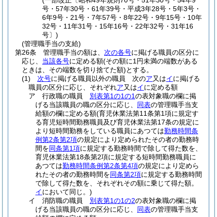
(一部改正〔昭和49年規則70号・51年30号・54年9
号・57年30号・61年39号・平成3年28号・5年3号・
6年9号・21号・7年57号・8年22号・9年15号・10年
32号・11年31号・15年16号・22年32号・31年16
号〕)
(管理職手当の支給)
第26条
管理職手当の額は、
次の各号
に掲げる職員の区分に
応じ、
当該各号
に定める額
(その額に1円未満の端数がある
ときは、その端数を切り捨てた額)
とする。
(1)
次号
に掲げる職員以外の職員 次の
ア
又は
イ
に掲げる
職員の区分に応じ、それぞれ
ア
又は
イ
に定める額
ア
行政職の職員
別表第1の1の1
の表対象職の欄に掲
げる当該職員の職の区分に応じ、
同表
の管理職手当支
給額の欄に定める額
(育児休業法第11条第1項に規定す
る育児短時間勤務職員及び育児休業法第17条の規定に
より短時間勤務をしている職員にあつては
勤務時間条
例第2条第2項
の規定により定められたその者の勤務時
間を
同条第1項
に規定する勤務時間で除して得た数を、
育児休業法第18条第2項に規定する短時間勤務職員に
あつては
勤務時間条例第2条第4項
の規定により定めら
れたその者の勤務時間を
同条第2項
に規定する勤務時間
で除して得た数を、それぞれその額に乗じて得た額。
イ
において同じ。)
イ
消防職の職員
別表第1の1の2
の表対象職の欄に掲
げる当該職員の職の区分に応じ、
同表
の管理職手当支