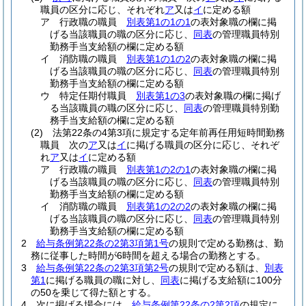
職員の区分に応じ、それぞれ
ア
又は
イ
に定める額
ア
行政職の職員
別表第1の1の1
の表対象職の欄に掲
げる当該職員の職の区分に応じ、
同表
の管理職員特別
勤務手当支給額の欄に定める額
イ
消防職の職員
別表第1の1の2
の表対象職の欄に掲
げる当該職員の職の区分に応じ、
同表
の管理職員特別
勤務手当支給額の欄に定める額
ウ
特定任期付職員
別表第1の3
の表対象職の欄に掲げ
る当該職員の職の区分に応じ、
同表
の管理職員特別勤
務手当支給額の欄に定める額
(2)
法第22条の4第3項に規定する定年前再任用短時間勤務
職員 次の
ア
又は
イ
に掲げる職員の区分に応じ、それぞ
れ
ア
又は
イ
に定める額
ア
行政職の職員
別表第1の2の1
の表対象職の欄に掲
げる当該職員の職の区分に応じ、
同表
の管理職員特別
勤務手当支給額の欄に定める額
イ
消防職の職員
別表第1の2の2
の表対象職の欄に掲
げる当該職員の職の区分に応じ、
同表
の管理職員特別
勤務手当支給額の欄に定める額
2
給与条例第22条の2第3項第1号
の規則で定める勤務は、勤
務に従事した時間が6時間を超える場合の勤務とする。
3
給与条例第22条の2第3項第2号
の規則で定める額は、
別表
第1
に掲げる職員の職に対し、
同表
に掲げる支給額に100分
の50を乗じて得た額とする。
4
次に掲げる場合には、
給与条例第22条の2第2項
の規定に