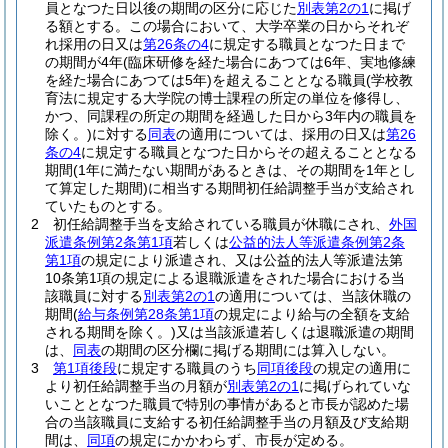
員となつた日以後の期間の区分に応じた
別表第2の1
に掲げ
る額とする。
この場合において、大学卒業の日からそれぞ
れ採用の日又は
第26条の4
に規定する職員となつた日まで
の期間が4年
(臨床研修を経た場合にあつては6年、実地修練
を経た場合にあつては5年)
を超えることとなる職員
(学校教
育法に規定する大学院の博士課程の所定の単位を修得し、
かつ、同課程の所定の期間を経過した日から3年内の職員を
除く。)
に対する
同表
の適用については、採用の日又は
第26
条の4
に規定する職員となつた日からその超えることとなる
期間
(1年に満たない期間があるときは、その期間を1年とし
て算定した期間)
に相当する期間初任給調整手当が支給され
ていたものとする。
2
初任給調整手当を支給されている職員が休職にされ、
外国
派遣条例第2条第1項
若しくは
公益的法人等派遣条例第2条
第1項
の規定により派遣され、又は公益的法人等派遣法第
10条第1項の規定による退職派遣をされた場合における当
該職員に対する
別表第2の1
の適用については、当該休職の
期間
(
給与条例第28条第1項
の規定により給与の全額を支給
される期間を除く。)
又は当該派遣若しくは退職派遣の期間
は、
同表
の期間の区分欄に掲げる期間には算入しない。
3
第1項後段
に規定する職員のうち
同項後段
の規定の適用に
より初任給調整手当の月額が
別表第2の1
に掲げられていな
いこととなつた職員で特別の事情があると市長が認めた場
合の当該職員に支給する初任給調整手当の月額及び支給期
間は、
同項
の規定にかかわらず、市長が定める。