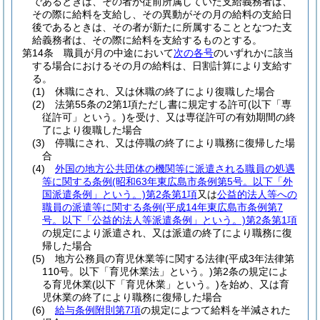
であるときは、その者が従前所属していた支給義務者は、
その際に給料を支給し、その異動がその月の給料の支給日
後であるときは、その者が新たに所属することとなつた支
給義務者は、その際に給料を支給するものとする。
第14条
職員が月の中途において
次の各号
のいずれかに該当
する場合におけるその月の給料は、日割計算により支給す
る。
(1)
休職にされ、又は休職の終了により復職した場合
(2)
法第55条の2第1項ただし書に規定する許可
(以下「専
従許可」という。)
を受け、又は専従許可の有効期間の終
了により復職した場合
(3)
停職にされ、又は停職の終了により職務に復帰した場
合
(4)
外国の地方公共団体の機関等に派遣される職員の処遇
等に関する条例
(昭和63年東広島市条例第5号。以下「外
国派遣条例」という。)
第2条第1項
又は
公益的法人等への
職員の派遣等に関する条例
(平成14年東広島市条例第7
号。以下「公益的法人等派遣条例」という。)
第2条第1項
の規定により派遣され、又は派遣の終了により職務に復
帰した場合
(5)
地方公務員の育児休業等に関する法律
(平成3年法律第
110号。以下「育児休業法」という。)
第2条の規定によ
る育児休業
(以下「育児休業」という。)
を始め、又は育
児休業の終了により職務に復帰した場合
(6)
給与条例附則第7項
の規定によつて給料を半減された