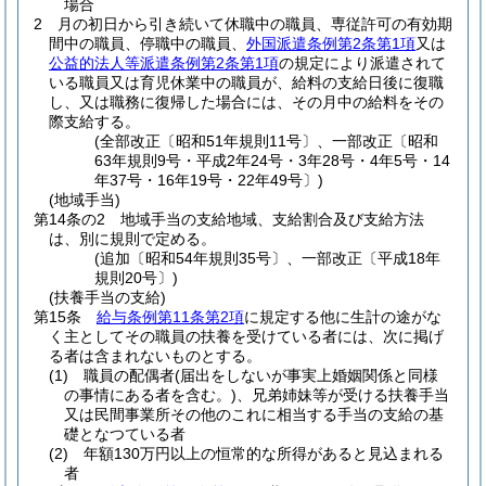
場合
2
月の初日から引き続いて休職中の職員、専従許可の有効期
間中の職員、停職中の職員、
外国派遣条例第2条第1項
又は
公益的法人等派遣条例第2条第1項
の規定により派遣されて
いる職員又は育児休業中の職員が、給料の支給日後に復職
し、又は職務に復帰した場合には、その月中の給料をその
際支給する。
(全部改正〔昭和51年規則11号〕、一部改正〔昭和
63年規則9号・平成2年24号・3年28号・4年5号・14
年37号・16年19号・22年49号〕)
(地域手当)
第14条の2
地域手当の支給地域、支給割合及び支給方法
は、別に規則で定める。
(追加〔昭和54年規則35号〕、一部改正〔平成18年
規則20号〕)
(扶養手当の支給)
第15条
給与条例第11条第2項
に規定する他に生計の途がな
く主としてその職員の扶養を受けている者には、次に掲げ
る者は含まれないものとする。
(1)
職員の配偶者
(届出をしないが事実上婚姻関係と同様
の事情にある者を含む。)
、兄弟姉妹等が受ける扶養手当
又は民間事業所その他のこれに相当する手当の支給の基
礎となつている者
(2)
年額130万円以上の恒常的な所得があると見込まれる
者