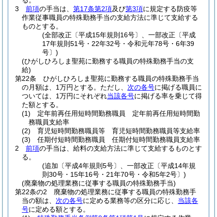
る。
3
前項
の手当は、
第17条第2項
及び
第3項
に規定する防疫等
作業従事職員の特殊勤務手当の支給方法に準じて支給する
ものとする。
(全部改正〔平成15年規則16号〕、一部改正〔平成
17年規則51号・22年32号・令和元年78号・6年39
号〕)
(ひがしひろしま聖苑に勤務する職員の特殊勤務手当の支
給)
第22条
ひがしひろしま聖苑に勤務する職員の特殊勤務手当
の月額は、1万円とする。
ただし、
次の各号
に掲げる職員に
ついては、1万円にそれぞれ
当該各号
に掲げる率を乗じて得
た額とする。
(1)
定年前再任用短時間勤務職員 定年前再任用短時間勤
務職員支給率
(2)
育児短時間勤務職員等 育児短時間勤務職員等支給率
(3)
任期付短時間勤務職員 任期付短時間勤務職員支給率
2
前項
の手当は、給料の支給方法に準じて支給するものとす
る。
(追加〔平成4年規則5号〕、一部改正〔平成14年規
則30号・15年16号・21年70号・令和5年2号〕)
(廃棄物の処理業務に従事する職員の特殊勤務手当)
第22条の2
廃棄物の処理業務に従事する職員の特殊勤務手
当の額は、
次の各号
に定める業務等の区分に応じ、
当該各
号
に定める額とする。