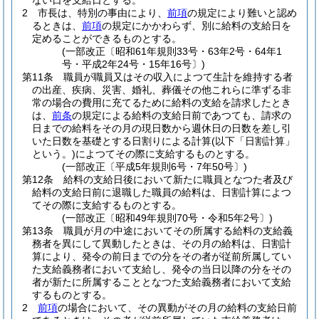
ない日を支給日とする。
2
市長は、特別の事由により、
前項
の規定により難いと認め
るときは、
前項
の規定にかかわらず、別に給料の支給日を
定めることができるものとする。
(一部改正〔昭和61年規則33号・63年2号・64年1
号・平成2年24号・15年16号〕)
第11条
職員が職員又はその収入によつて生計を維持する者
の出産、疾病、災害、婚礼、葬儀その他これらに準ずる非
常の場合の費用に充てるために給料の支給を請求したとき
は、
前条
の規定による給料の支給日前であつても、請求の
日までの給料をその月の現日数から週休日の日数を差し引
いた日数を基礎とする日割りによる計算
(以下「日割計算」
という。)
によつてその際に支給するものとする。
(一部改正〔平成5年規則6号・7年50号〕)
第12条
給料の支給日後において新たに職員となつた者及び
給料の支給日前に退職した職員の給料は、日割計算によつ
てその際に支給するものとする。
(一部改正〔昭和49年規則70号・令和5年2号〕)
第13条
職員が月の中途においてその所属する給料の支給義
務者を異にして異動したときは、その月の給料は、日割計
算により、発令の前日までの分をその者が従前所属してい
た支給義務者において支給し、発令の当日以降の分をその
者が新たに所属することとなつた支給義務者において支給
するものとする。
2
前項
の場合において、その異動がその月の給料の支給日前