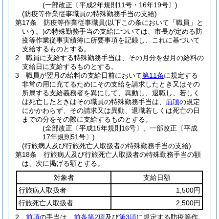
(一部改正〔平成2年規則11号・16年19号〕)
(防疫等作業従事職員の特殊勤務手当の支給)
第17条
防疫等作業従事職員
(以下この条において「職員」と
いう。)
の特殊勤務手当の支給については、市長が定める防
疫等作業従事実績簿に所要事項を記録し、これに基づいて
支給するものとする。
2
職員に支給する特殊勤務手当は、その月分を翌月の給料の
支給日に支給するものとする。
3
職員が翌月の給料の支給日前において
第11条
に規定する
非常の用に充てるためにその支給を請求したとき又はその
所属する支給義務者を異にして、異動し、退職し、若しく
は死亡したときはその職員の特殊勤務手当は、
前項
の規定
にかかわらず、その請求又は異動、退職若しくは死亡の日
までの分をその際に支給するものとする。
(全部改正〔平成15年規則16号〕、一部改正〔平成
17年規則51号〕)
(行旅病人及び行旅死亡人取扱者の特殊勤務手当の支給)
第18条
行旅病人及び行旅死亡人取扱者の特殊勤務手当の額
は、次に掲げる額とする。
対象者
支給日額
行旅病人取扱者
1,500円
行旅死亡人取扱者
2,500円
2
前項
の手当は、
前条第2項
及び
第3項
に規定する防疫等作