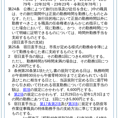
79号・22年32号・23年23号・令和元年78号〕)
第24条
公務によつて旅行
(出張及び赴任を含む。)
中の職員
は、その旅行期間中は正規の勤務時間を勤務したものとみ
なす。
ただし、旅行目的地において正規の勤務時間以外に
勤務すべきことを職員の任命権者があらかじめ指示して命
じた場合において、現に勤務し、かつ、その勤務時間につ
いて明確に証明できるものについては、時間外勤務手当を
支給するものとする。
(宿日直手当の支給)
第25条
宿日直手当は、市長が定める様式の勤務命令簿によ
つて勤務を命じた者に支給するものとする。
2
宿日直手当の額は、その勤務1回につき4,400円とする。
ただし、勤務時間が5時間未満の場合は、その勤務1回につ
き2,200円とする。
3
条例第20条第1項ただし書の規則で定める日は、執務時間
が午前8時30分から午後零時30分までと定められている日
及びこれに相当する日とし、当該規則で定める日に退庁時
から引き続いて行われる宿直勤務についての宿日直手当の
額は、
前項
の規定にかかわらず、6,600円とする。
4
第2項
の規定にかかわらず、12月29日から翌年1月3日まで
の間の勤務にあつては、1回につき5,800円とする。
5
宿日直手当は、
第17条第2項
及び
第3項
に規定する防疫等
作業従事職員の特殊勤務手当の支給方法に準じて支給する
ものとする。