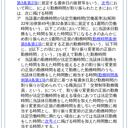
第3条第2項
に規定する週休日の振替等をいう。
次号
にお
いて同じ。)
により勤務時間が割り振られたときにおいて
は、次に掲げる時間
ア
当該週の勤務時間が法定労働時間
(労働基準法
(昭和
22年法律第49号)
第32条第1項に規定する1週間の労働
時間をいう。以下この項において同じ。)
に当該休日勤
務をした時間を加えた時間以下になるときのあらかじ
め割り振られた1週間の正規の勤務時間
(
勤務時間条例
第8条第1項
に規定する正規の勤務時間をいう。以下同
じ。)
(以下この項において「割り振り変更前の正規の
勤務時間」という。)
を超えて勤務した勤務時間
イ
当該週の勤務時間が法定労働時間に当該休日勤務を
した時間を加えた時間を超えるときの割り振り変更前
の正規の勤務時間を超えて勤務した勤務時間のうち、
当該休日勤務をした時間数に相当する時間
(
勤務時間条
例第4条第1項
の規定に基づき毎週休日及び勤務時間の
割り振りが定められている職員
(以下「交替制等勤務職
員」という。)
について、割り振り変更前の正規の勤務
時間が法定労働時間を超える場合にあつては法定労働
時間に当該休日勤務をした時間を加えた時間から割り
振り変更前の正規の勤務時間を差し引いた時間数に相
当する時間とし、割り振り変更前の正規の勤務時間が
法定労働時間に満たない場合にあつては当該休日勤務
をした時間に
次号イ
に掲げる時間を加えた時間数に相
当する時間とする。)