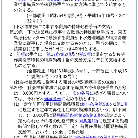
業従事職員の特殊勤務手当の支給方法に準じて支給するも
のとする。
(一部改正〔昭和54年規則9号・平成15年16号・22年
32号〕)
(下水道業務に従事する職員の特殊勤務手当の支給)
第19条
下水道業務に従事する職員の特殊勤務手当は、東広
島浄化センターに勤務する職員が下水処理施設の維持管理
業務に従事した場合に支給するものとし、手当の額は、当
該業務に従事した日1日につき400円とする。
2
前項
の手当は、
第17条第2項
及び
第3項
に規定する防疫等
作業従事職員の特殊勤務手当の支給方法に準じて支給する
ものとする。
(全部改正〔昭和61年規則6号〕、一部改正〔平成15
年規則16号・22年32号〕)
(社会福祉業務に従事する職員の特殊勤務手当の支給)
第20条
社会福祉業務に従事する職員の特殊勤務手当の月額
は、3,000円とする。
ただし、
次の各号
に掲げる職員につい
ては、それぞれ
当該各号
に定める額とする。
(1)
定年前再任用短時間勤務職員
(
給与条例第5条の2第1項
に規定する定年前再任用短時間勤務職員をいう。以下同
じ。)
3,000円に
勤務時間条例第2条第3項
の規定により
定められたその者の勤務時間を
同条第1項
に規定する勤務
時間で除して得た数
(以下「定年前再任用短時間勤務職員
支給率」という。)
を乗じて得た額
(2)
育児短時間勤務職員等
(
給与条例第5条の2第2項
に規定