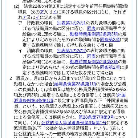
給額の欄に定める額
(2)
法第22条の4第3項に規定する定年前再任用短時間勤務
職員 次の
ア
又は
イ
に掲げる職員の区分に応じ、それぞ
れ
ア
又は
イ
に定める額
ア
行政職の職員
別表第1の2の1
の表対象職の欄に掲
げる当該職員の職の区分に応じ、
同表
の管理職手当支
給額の欄に定める額に、
勤務時間条例第2条第3項
の規
定により定められたその者の勤務時間を
同条第2項
に規
定する勤務時間で除して得た数を乗じて得た額
イ
消防職の職員
別表第1の2の2
の表対象職の欄に掲
げる当該職員の職の区分に応じ、
同表
の管理職手当支
給額の欄に定める額に、
勤務時間条例第2条第3項
の規
定により定められたその者の勤務時間を
同条第2項
に規
定する勤務時間で除して得た数を乗じて得た額
2
職員が、月の1日から末日までの期間の全日数にわたつて
勤務しなかつた場合
(
給与条例第28条第1項
の場合及び公務
上の負傷若しくは疾病又は地方公務員災害補償法第2条第2
項及び第3項に規定する通勤による負傷若しくは疾病
(
外国
派遣条例第3条第1項
に規定する派遣職員
(以下「外国派遣職
員」という。)
の派遣先の業務上の負傷若しくは疾病又は地
方公務員災害補償法第2条第2項及び第3項に規定する通勤
による負傷若しくは疾病を含む。
第28条第7項第9号
におい
て同じ。)
又は
公益的法人等派遣条例第3条第1号
に規定する
派遣職員
(以下「公益的法人等派遣職員」という。)
若しく
は公益的法人等への一般職の地方公務員の派遣等に関する