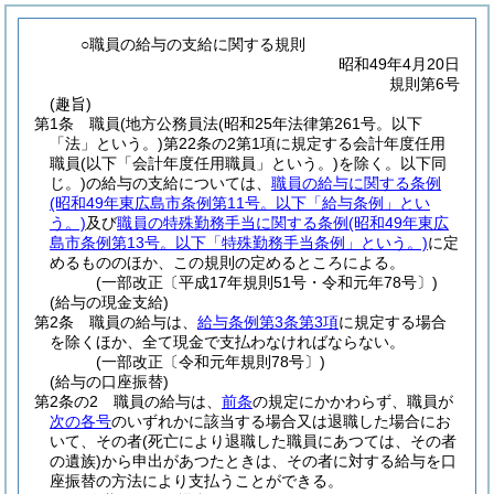
○職員の給与の支給に関する規則
昭和49年4月20日
規則第6号
(趣旨)
第1条
職員
(地方公務員法
(昭和25年法律第261号。以下
「法」という。)
第22条の2第1項に規定する会計年度任用
職員
(以下「会計年度任用職員」という。)
を除く。以下同
じ。)
の給与の支給については、
職員の給与に関する条例
(昭和49年東広島市条例第11号。以下「給与条例」とい
う。)
及び
職員の特殊勤務手当に関する条例
(昭和49年東広
島市条例第13号。以下「特殊勤務手当条例」という。)
に定
めるもののほか、この規則の定めるところによる。
(一部改正〔平成17年規則51号・令和元年78号〕)
(給与の現金支給)
第2条
職員の給与は、
給与条例第3条第3項
に規定する場合
を除くほか、全て現金で支払わなければならない。
(一部改正〔令和元年規則78号〕)
(給与の口座振替)
第2条の2
職員の給与は、
前条
の規定にかかわらず、職員が
次の各号
のいずれかに該当する場合又は退職した場合にお
いて、その者
(死亡により退職した職員にあつては、その者
の遺族)
から申出があつたときは、その者に対する給与を口
座振替の方法により支払うことができる。