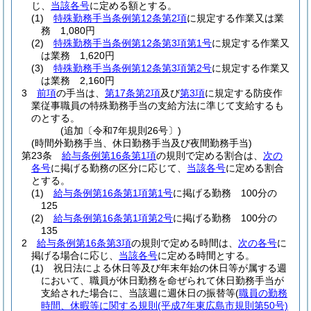
じ、
当該各号
に定める額とする。
(1)
特殊勤務手当条例第12条第2項
に規定する作業又は業
務 1,080円
(2)
特殊勤務手当条例第12条第3項第1号
に規定する作業又
は業務 1,620円
(3)
特殊勤務手当条例第12条第3項第2号
に規定する作業又
は業務 2,160円
3
前項
の手当は、
第17条第2項
及び
第3項
に規定する防疫作
業従事職員の特殊勤務手当の支給方法に準じて支給するも
のとする。
(追加〔令和7年規則26号〕)
(時間外勤務手当、休日勤務手当及び夜間勤務手当)
第23条
給与条例第16条第1項
の規則で定める割合は、
次の
各号
に掲げる勤務の区分に応じて、
当該各号
に定める割合
とする。
(1)
給与条例第16条第1項第1号
に掲げる勤務 100分の
125
(2)
給与条例第16条第1項第2号
に掲げる勤務 100分の
135
2
給与条例第16条第3項
の規則で定める時間は、
次の各号
に
掲げる場合に応じ、
当該各号
に定める時間とする。
(1)
祝日法による休日等及び年末年始の休日等が属する週
において、職員が休日勤務を命ぜられて休日勤務手当が
支給された場合に、当該週に週休日の振替等
(
職員の勤務
時間、休暇等に関する規則
(平成7年東広島市規則第50号)