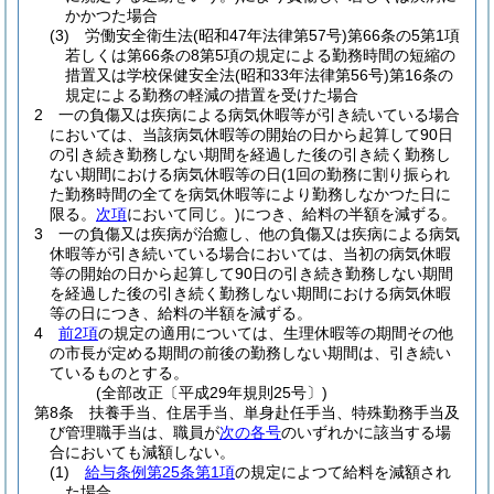
かかつた場合
(3)
労働安全衛生法
(昭和47年法律第57号)
第66条の5第1項
若しくは第66条の8第5項の規定による勤務時間の短縮の
措置又は学校保健安全法
(昭和33年法律第56号)
第16条の
規定による勤務の軽減の措置を受けた場合
2
一の負傷又は疾病による病気休暇等が引き続いている場合
においては、当該病気休暇等の開始の日から起算して90日
の引き続き勤務しない期間を経過した後の引き続く勤務し
ない期間における病気休暇等の日
(1回の勤務に割り振られ
た勤務時間の全てを病気休暇等により勤務しなかつた日に
限る。
次項
において同じ。)
につき、給料の半額を減ずる。
3
一の負傷又は疾病が治癒し、他の負傷又は疾病による病気
休暇等が引き続いている場合においては、当初の病気休暇
等の開始の日から起算して90日の引き続き勤務しない期間
を経過した後の引き続く勤務しない期間における病気休暇
等の日につき、給料の半額を減ずる。
4
前2項
の規定の適用については、生理休暇等の期間その他
の市長が定める期間の前後の勤務しない期間は、引き続い
ているものとする。
(全部改正〔平成29年規則25号〕)
第8条
扶養手当、住居手当、単身赴任手当、特殊勤務手当及
び管理職手当は、職員が
次の各号
のいずれかに該当する場
合においても減額しない。
(1)
給与条例第25条第1項
の規定によつて給料を減額され
た場合