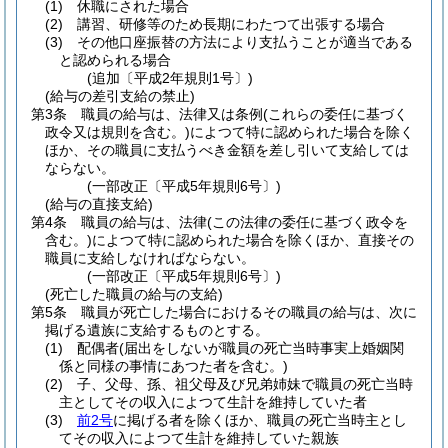
(1)
休職にされた場合
(2)
講習、研修等のため長期にわたつて出張する場合
(3)
その他口座振替の方法により支払うことが適当である
と認められる場合
(追加〔平成2年規則1号〕)
(給与の差引支給の禁止)
第3条
職員の給与は、法律又は条例
(これらの委任に基づく
政令又は規則を含む。)
によつて特に認められた場合を除く
ほか、その職員に支払うべき金額を差し引いて支給しては
ならない。
(一部改正〔平成5年規則6号〕)
(給与の直接支給)
第4条
職員の給与は、法律
(この法律の委任に基づく政令を
含む。)
によつて特に認められた場合を除くほか、直接その
職員に支給しなければならない。
(一部改正〔平成5年規則6号〕)
(死亡した職員の給与の支給)
第5条
職員が死亡した場合におけるその職員の給与は、次に
掲げる遺族に支給するものとする。
(1)
配偶者
(届出をしないが職員の死亡当時事実上婚姻関
係と同様の事情にあつた者を含む。)
(2)
子、父母、孫、祖父母及び兄弟姉妹で職員の死亡当時
主としてその収入によつて生計を維持していた者
(3)
前2号
に掲げる者を除くほか、職員の死亡当時主とし
てその収入によつて生計を維持していた親族