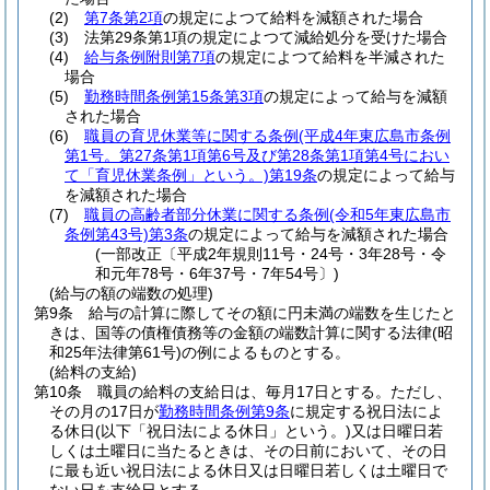
(2)
第7条第2項
の規定によつて給料を減額された場合
(3)
法第29条第1項の規定によつて減給処分を受けた場合
(4)
給与条例附則第7項
の規定によつて給料を半減された
場合
(5)
勤務時間条例第15条第3項
の規定によって給与を減額
された場合
(6)
職員の育児休業等に関する条例
(平成4年東広島市条例
第1号。第27条第1項第6号及び第28条第1項第4号におい
て「育児休業条例」という。)
第19条
の規定によって給与
を減額された場合
(7)
職員の高齢者部分休業に関する条例
(令和5年東広島市
条例第43号)
第3条
の規定によって給与を減額された場合
(一部改正〔平成2年規則11号・24号・3年28号・令
和元年78号・6年37号・7年54号〕)
(給与の額の端数の処理)
第9条
給与の計算に際してその額に円未満の端数を生じたと
きは、国等の債権債務等の金額の端数計算に関する法律
(昭
和25年法律第61号)
の例によるものとする。
(給料の支給)
第10条
職員の給料の支給日は、毎月17日とする。
ただし、
その月の17日が
勤務時間条例第9条
に規定する祝日法によ
る休日
(以下「祝日法による休日」という。)
又は日曜日若
しくは土曜日に当たるときは、その日前において、その日
に最も近い祝日法による休日又は日曜日若しくは土曜日で