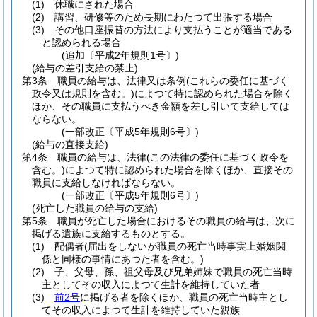
(1)
休職にされた場合
(2)
講習、研修等のため長期にわたつて出張する場合
(3)
その他口座振替の方法により支払うことが適当である
と認められる場合
(追加〔平成2年規則1号〕)
(給与の差引支給の禁止)
第3条
職員の給与は、法律又は条例
(これらの委任に基づく
政令又は規則を含む。)
によつて特に認められた場合を除く
ほか、その職員に支払うべき金額を差し引いて支給しては
ならない。
(一部改正〔平成5年規則6号〕)
(給与の直接支給)
第4条
職員の給与は、法律
(この法律の委任に基づく政令を
含む。)
によつて特に認められた場合を除くほか、直接その
職員に支給しなければならない。
(一部改正〔平成5年規則6号〕)
(死亡した職員の給与の支給)
第5条
職員が死亡した場合におけるその職員の給与は、次に
掲げる遺族に支給するものとする。
(1)
配偶者
(届出をしないが職員の死亡当時事実上婚姻関
係と同様の事情にあつた者を含む。)
(2)
子、父母、孫、祖父母及び兄弟姉妹で職員の死亡当時
主としてその収入によつて生計を維持していた者
(3)
前2号
に掲げる者を除くほか、職員の死亡当時主とし
てその収入によつて生計を維持していた親族