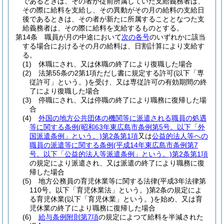
であるときは、その者が従前所属していた支給義務者は、
その際に給料を支給し、その異動がその月の給料の支給日
後であるときは、その者が新たに所属することとなつた支
給義務者は、その際に給料を支給するものとする。
第14条
職員が月の中途において
次の各号
のいずれかに該当
する場合におけるその月の給料は、日割計算により支給す
る。
(1)
休職にされ、又は休職の終了により復職した場合
(2)
法第55条の2第1項ただし書に規定する許可
(以下「専
従許可」という。)
を受け、又は専従許可の有効期間の終
了により復職した場合
(3)
停職にされ、又は停職の終了により職務に復帰した場
合
(4)
外国の地方公共団体の機関等に派遣される職員の処遇
等に関する条例
(昭和63年東広島市条例第5号。以下「外
国派遣条例」という。)
第2条第1項
又は
公益的法人等への
職員の派遣等に関する条例
(平成14年東広島市条例第7
号。以下「公益的法人等派遣条例」という。)
第2条第1項
の規定により派遣され、又は派遣の終了により職務に復
帰した場合
(5)
地方公務員の育児休業等に関する法律
(平成3年法律第
110号。以下「育児休業法」という。)
第2条の規定によ
る育児休業
(以下「育児休業」という。)
を始め、又は育
児休業の終了により職務に復帰した場合
(6)
給与条例附則第7項
の規定によつて給料を半減された