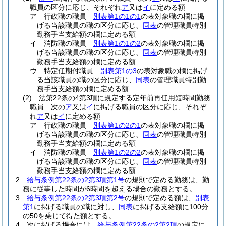
職員の区分に応じ、それぞれ
ア
又は
イ
に定める額
ア
行政職の職員
別表第1の1の1
の表対象職の欄に掲
げる当該職員の職の区分に応じ、
同表
の管理職員特別
勤務手当支給額の欄に定める額
イ
消防職の職員
別表第1の1の2
の表対象職の欄に掲
げる当該職員の職の区分に応じ、
同表
の管理職員特別
勤務手当支給額の欄に定める額
ウ
特定任期付職員
別表第1の3
の表対象職の欄に掲げ
る当該職員の職の区分に応じ、
同表
の管理職員特別勤
務手当支給額の欄に定める額
(2)
法第22条の4第3項に規定する定年前再任用短時間勤務
職員 次の
ア
又は
イ
に掲げる職員の区分に応じ、それぞ
れ
ア
又は
イ
に定める額
ア
行政職の職員
別表第1の2の1
の表対象職の欄に掲
げる当該職員の職の区分に応じ、
同表
の管理職員特別
勤務手当支給額の欄に定める額
イ
消防職の職員
別表第1の2の2
の表対象職の欄に掲
げる当該職員の職の区分に応じ、
同表
の管理職員特別
勤務手当支給額の欄に定める額
2
給与条例第22条の2第3項第1号
の規則で定める勤務は、勤
務に従事した時間が6時間を超える場合の勤務とする。
3
給与条例第22条の2第3項第2号
の規則で定める額は、
別表
第1
に掲げる職員の職に対し、
同表
に掲げる支給額に100分
の50を乗じて得た額とする。
4
次に掲げる場合には、
給与条例第22条の2第2項
の規定に