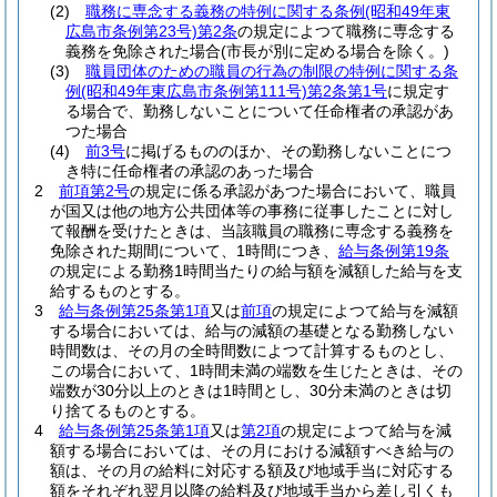
(2)
職務に専念する義務の特例に関する条例
(昭和49年東
広島市条例第23号)
第2条
の規定によつて職務に専念する
義務を免除された場合
(市長が別に定める場合を除く。)
(3)
職員団体のための職員の行為の制限の特例に関する条
例
(昭和49年東広島市条例第111号)
第2条第1号
に規定す
る場合で、勤務しないことについて任命権者の承認があ
つた場合
(4)
前3号
に掲げるもののほか、その勤務しないことにつ
き特に任命権者の承認のあった場合
2
前項第2号
の規定に係る承認があつた場合において、職員
が国又は他の地方公共団体等の事務に従事したことに対し
て報酬を受けたときは、当該職員の職務に専念する義務を
免除された期間について、1時間につき、
給与条例第19条
の規定による勤務1時間当たりの給与額を減額した給与を支
給するものとする。
3
給与条例第25条第1項
又は
前項
の規定によつて給与を減額
する場合においては、給与の減額の基礎となる勤務しない
時間数は、その月の全時間数によつて計算するものとし、
この場合において、1時間未満の端数を生じたときは、その
端数が30分以上のときは1時間とし、30分未満のときは切
り捨てるものとする。
4
給与条例第25条第1項
又は
第2項
の規定によつて給与を減
額する場合においては、その月における減額すべき給与の
額は、その月の給料に対応する額及び地域手当に対応する
額をそれぞれ翌月以降の給料及び地域手当から差し引くも