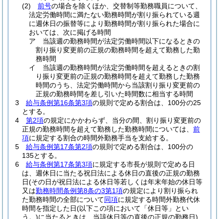
(2)
前号
の場合を除くほか、交替制等勤務職員について、
法定労働時間に満たない勤務時間が割り振られている週
に週休日の振替等により勤務時間が割り振られた場合に
おいては、次に掲げる時間
ア
当該週の勤務時間が法定労働時間以下になるときの
割り振り変更前の正規の勤務時間を超えて勤務した勤
務時間
イ
当該週の勤務時間が法定労働時間を超えるときの割
り振り変更前の正規の勤務時間を超えて勤務した勤務
時間のうち、法定労働時間から当該割り振り変更前の
正規の勤務時間を差し引いた時間数に相当する時間
3
給与条例第16条第3項
の規則で定める割合は、100分の25
とする。
4
第2項
の規定にかかわらず、当分の間、割り振り変更前の
正規の勤務時間を超えて勤務した勤務時間については、
前
項
に規定する割合の時間外勤務手当を支給する。
5
給与条例第17条第2項
の規則で定める割合は、100分の
135とする。
6
給与条例第17条第3項
に規定する市長が規則で定める日
は、週休日に当たる祝日法による休日の直後の正規の勤務
日
(その日が祝日法による休日等若しくは年末年始の休日等
又は
勤務時間条例第8条の3第1項
の規定により割り振られ
た勤務時間の全部について
同項
に規定する時間外勤務代休
時間を指定した日
(以下この項において「休日等」とい
う。)
に当たるときは、当該休日等の直後の正規の勤務日)