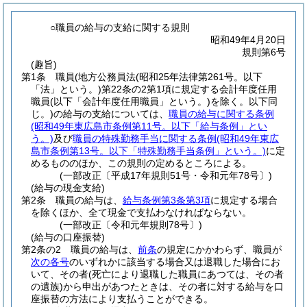
○職員の給与の支給に関する規則
昭和49年4月20日
規則第6号
(趣旨)
第1条
職員
(地方公務員法
(昭和25年法律第261号。以下
「法」という。)
第22条の2第1項に規定する会計年度任用
職員
(以下「会計年度任用職員」という。)
を除く。以下同
じ。)
の給与の支給については、
職員の給与に関する条例
(昭和49年東広島市条例第11号。以下「給与条例」とい
う。)
及び
職員の特殊勤務手当に関する条例
(昭和49年東広
島市条例第13号。以下「特殊勤務手当条例」という。)
に定
めるもののほか、この規則の定めるところによる。
(一部改正〔平成17年規則51号・令和元年78号〕)
(給与の現金支給)
第2条
職員の給与は、
給与条例第3条第3項
に規定する場合
を除くほか、全て現金で支払わなければならない。
(一部改正〔令和元年規則78号〕)
(給与の口座振替)
第2条の2
職員の給与は、
前条
の規定にかかわらず、職員が
次の各号
のいずれかに該当する場合又は退職した場合にお
いて、その者
(死亡により退職した職員にあつては、その者
の遺族)
から申出があつたときは、その者に対する給与を口
座振替の方法により支払うことができる。