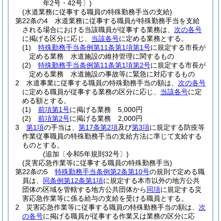
年2号・42号〕)
(水道業務に従事する職員の特殊勤務手当の支給)
第22条の4
水道業務に従事する職員が特殊勤務手当を支給
される場合における当該職員が従事する業務は、
次の各号
に掲げる区分に応じ、
当該各号
に定める業務とする。
(1)
特殊勤務手当条例第11条第1項第1号
に規定する市長が
定める業務 水道施設の維持管理に関するもの
(2)
特殊勤務手当条例第11条第1項第2号
に規定する市長が
定める業務 水道施設の事故等に緊急に対応するもの
2
水道事業に従事する職員の特殊勤務手当の額は、
次の各号
に定める職員が従事する業務の区分に応じ、
当該各号
に定
める額とする。
(1)
前項第1号
に掲げる業務 5,000円
(2)
前項第2号
に掲げる業務 2,000円
3
第1項
の手当は、
第17条第2項
及び
第3項
に規定する防疫等
作業従事職員の特殊勤務手当の支給方法に準じて支給する
ものとする。
(追加〔令和5年規則32号〕)
(災害応急作業等に従事する職員の特殊勤務手当)
第22条の5
特殊勤務手当条例第2条第10号
の規則で定める職
員は、
同条例第12条第1項
に規定する本市以外の地方公共
団体の区域を管轄する地方公共団体から
同項
に規定する災
害応急作業等に係る給与の支給を受ける職員とする。
2
災害応急作業等に従事する職員の特殊勤務手当の額は、
次
の各号
に掲げる職員が従事する作業又は業務の区分に応