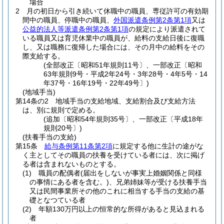
場合
2
月の初日から引き続いて休職中の職員、専従許可の有効期
間中の職員、停職中の職員、
外国派遣条例第2条第1項
又は
公益的法人等派遣条例第2条第1項
の規定により派遣されて
いる職員又は育児休業中の職員が、給料の支給日後に復職
し、又は職務に復帰した場合には、その月中の給料をその
際支給する。
(全部改正〔昭和51年規則11号〕、一部改正〔昭和
63年規則9号・平成2年24号・3年28号・4年5号・14
年37号・16年19号・22年49号〕)
(地域手当)
第14条の2
地域手当の支給地域、支給割合及び支給方法
は、別に規則で定める。
(追加〔昭和54年規則35号〕、一部改正〔平成18年
規則20号〕)
(扶養手当の支給)
第15条
給与条例第11条第2項
に規定する他に生計の途がな
く主としてその職員の扶養を受けている者には、次に掲げ
る者は含まれないものとする。
(1)
職員の配偶者
(届出をしないが事実上婚姻関係と同様
の事情にある者を含む。)
、兄弟姉妹等が受ける扶養手当
又は民間事業所その他のこれに相当する手当の支給の基
礎となつている者
(2)
年額130万円以上の恒常的な所得があると見込まれる
者