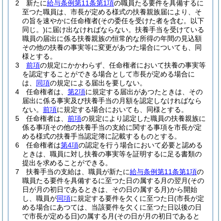
2
新たに
給与条例第11条第1項
の職員たる要件を具備するに
至つた職員は、市長が定める様式の扶養親族届により、そ
の旨を速やかに任命権者
(その委任を受けた者を含む。以下
同じ。)
に届け出なければならない。
扶養手当を受けている
職員の届出に係る扶養親族の恒常的な所得の年間の見込額
その他の扶養の事実等に変更があつた場合についても、同
様とする。
3
前項
の規定にかかわらず、任命権者において扶養の事実等
を認定することができる場合として市長が定める場合に
は、
同項
の規定による届出を要しない。
4
任命権者は、
第2項
に規定する届出があつたときは、その
届出に係る事実及び扶養手当の月額を認定しなければなら
ない。
前項
に規定する場合においても、同様とする。
5
任命権者は、
前項
の規定により認定した職員の扶養親族に
係る事項その他の扶養手当の支給に関する事項を市長が定
める様式の扶養手当認定簿に記載するものとする。
6
任命権者は
第4項
の認定を行う場合において必要と認める
ときは、職員に対し扶養の事実等を証明するに足る書類の
提出を求めることができる。
7
扶養手当の支給は、職員が新たに
給与条例第11条第1項
の
職員たる要件を具備するに至つた日の属する月の翌月
(その
日が月の初日であるときは、その日の属する月)
から開始
し、職員が
同項
に規定する要件を欠くに至つた日
(市長が定
める場合にあつては、当該要件を欠くに至つた日以後の日
で市長が定める日)
の属する月
(その日が月の初日であると