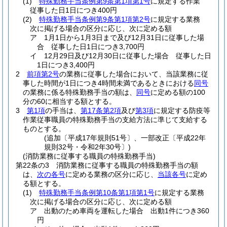
(1)
特殊勤務手当条例第9条第1項第1号
に規定する作業
従事した日1日につき400円
(2)
特殊勤務手当条例第9条第1項第2号
に規定する業務
次に掲げる場合の区分に応じ、次に定める額
ア
1月1日から1月3日まで及び12月31日に従事した場
合 従事した日1日につき3,700円
イ
12月29日及び12月30日に従事した場合 従事した日
1日につき3,400円
2
前項第2号
の業務に従事した場合において、当該業務に従
事した時間が1日につき4時間未満であるときにおける
同号
の業務に係る特殊勤務手当の額は、
同号
に定める額の100
分の60に相当する額とする。
3
第1項
の手当は、
第17条第2項
及び
第3項
に規定する防疫等
作業従事職員の特殊勤務手当の支給方法に準じて支給する
ものとする。
(追加〔平成17年規則51号〕、一部改正〔平成22年
規則32号・令和2年30号〕)
(消防業務に従事する職員の特殊勤務手当)
第22条の3
消防業務に従事する職員の特殊勤務手当の額
は、
次の各号
に定める業務の区分に応じ、
当該各号
に定め
る額とする。
(1)
特殊勤務手当条例第10条第1項第1号
に規定する業務
次に掲げる場合の区分に応じ、次に定める額
ア
出動のため車両を運転した場合 出動1件につき360
円