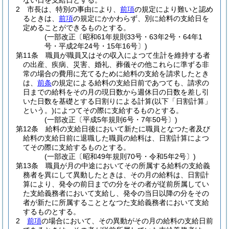
ない日を支給日とする。
2
市長は、特別の事由により、
前項
の規定により難いと認め
るときは、
前項
の規定にかかわらず、別に給料の支給日を
定めることができるものとする。
(一部改正〔昭和61年規則33号・63年2号・64年1
号・平成2年24号・15年16号〕)
第11条
職員が職員又はその収入によつて生計を維持する者
の出産、疾病、災害、婚礼、葬儀その他これらに準ずる非
常の場合の費用に充てるために給料の支給を請求したとき
は、
前条
の規定による給料の支給日前であつても、請求の
日までの給料をその月の現日数から週休日の日数を差し引
いた日数を基礎とする日割りによる計算
(以下「日割計算」
という。)
によつてその際に支給するものとする。
(一部改正〔平成5年規則6号・7年50号〕)
第12条
給料の支給日後において新たに職員となつた者及び
給料の支給日前に退職した職員の給料は、日割計算によつ
てその際に支給するものとする。
(一部改正〔昭和49年規則70号・令和5年2号〕)
第13条
職員が月の中途においてその所属する給料の支給義
務者を異にして異動したときは、その月の給料は、日割計
算により、発令の前日までの分をその者が従前所属してい
た支給義務者において支給し、発令の当日以降の分をその
者が新たに所属することとなつた支給義務者において支給
するものとする。
2
前項
の場合において、その異動がその月の給料の支給日前