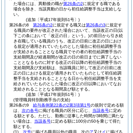
た場合には、異動後の職が
第26条の2
に規定する職である
場合を除き、当該異動の日から初任給調整手当は支給しな
い。
(追加〔平成17年規則51号〕)
第26条の8
第26条の2
に規定する職又は
第26条の3
に規定す
る職員の要件が改正された場合において、当該改正の日
(以
下この条において「改正の日」という。)
の前日から引き続
き在職している職員のうち、改正の日前に改正の日におけ
る規定が適用されていたものとした場合に初任給調整手当
が支給されることとなる職員でその者の初任給調整手当の
支給期間及び経過期間が改正の日の前日までに満了しない
こととなるものに対する改正の日以降の初任給調整手当の
支給期間及び支給額は、当該職員に対して改正の日前に改
正の日における規定が適用されていたものとして初任給調
整手当を支給されることとなる日から初任給調整手当を支
給されていたものとした場合に改正の日以降においてなお
支給されることとなる期間及び額とする。
(追加〔平成17年規則51号〕)
(管理職員特別勤務手当の支給)
第26条の9
給与条例第22条の2第3項第1号
の規則で定める額
は、
次の各号
に掲げる職員の区分に応じ、
当該各号
に定め
る額とする。
ただし、勤務に従事した時間が3時間に満たな
い場合は、
当該各号
に定める額に100分の50を乗じて得た
額とする。
(1)
次号
に掲げる職員以外の職員 次の
ア
又は
イ
に掲げる