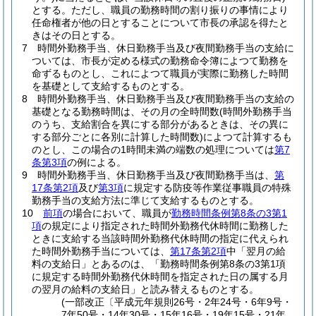
とする。
ただし、職員の勤務時間の割り振りの事情により
任命権者が他の日とすることについて市長の承認を得たと
きはその日とする。
7
時間外勤務手当、休日勤務手当及び夜間勤務手当の支給に
ついては、市長が定める様式の勤務命令簿によつて勤務を
命ずるものとし、これによつて職員が実際に勤務した時間
を基礎として支給するものとする。
8
時間外勤務手当、休日勤務手当及び夜間勤務手当の支給の
基礎となる勤務時間は、その月の全時間数
(時間外勤務手当
のうち、支給割合を異にする部分があるときは、その異に
する部分ごとに各別に計算した時間数)
によつて計算するも
のとし、この場合の1時間未満の端数の処理については
第7
条第3項
の例による。
9
時間外勤務手当、休日勤務手当及び夜間勤務手当は、
第
17条第2項
及び
第3項
に規定する防疫等作業従事職員の特殊
勤務手当の支給方法に準じて支給するものとする。
10
前項
の場合において、職員が
勤務時間条例第8条の3第1
項
の規定により指定された時間外勤務代休時間に勤務した
ときに支給する当該時間外勤務代休時間の指定に代えられ
た時間外勤務手当については、
第17条第2項
中「翌月の給
料の支給日」とあるのは、「勤務時間条例第8条の3第1項
に規定する時間外勤務代休時間を指定された日の属する月
の翌月の給料の支給日」と読み替えるものとする。
(一部改正〔平成元年規則26号・2年24号・6年9号・
7年50号・14年30号・15年16号・19年15号・21年