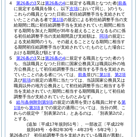
4
第26条の3
又は
第26条の4
に規定する職員となつた者
(
前条
に規定する職員を除く。以下
次項
において同じ。)
のうち、
これらの職員となつた日前に初任給調整手当を支給されて
いたことのある者で
第1項
の規定による初任給調整手当の支
給期間に既に初任給調整手当を支給されていた期間に相当
する期間を加えた期間が35年を超えることとなるものに係
る初任給調整手当の支給期間及び支給額は、
同項
の規定に
よる支給期間のうち、その超えることとなる期間に相当す
る期間初任給調整手当が支給されていたものとした場合に
おける期間及び額とする。
5
第26条の3
又は
第26条の4
に規定する職員となつた者のう
ち、当該職員となつた日前に国家公務員又は職員以外の地
方公務員として初任給調整手当に相当する手当を支給され
ていたことのある者については、
前条
並びに
第1項
、
第2項
及び
前項
の規定の適用に当たつては、当該国家公務員又は
職員以外の地方公務員として初任給調整手当に相当する手
当を支給されていた期間に相当する期間職員として初任給
調整手当が支給されていたものとみなす。
6
給与条例附則第9項
の規定の適用を受ける職員に対する
第
1項
から
第3項
までの規定の適用については、当分の間、こ
れらの規定中「別表第2の1」とあるのは、「別表第2の2」
とする。
(追加〔平成17年規則51号〕、一部改正〔平成22年
規則49号・令和2年30号・4年23号・5年2号〕)
第26条の7
初任給調整手当を支給されている職員が異動し