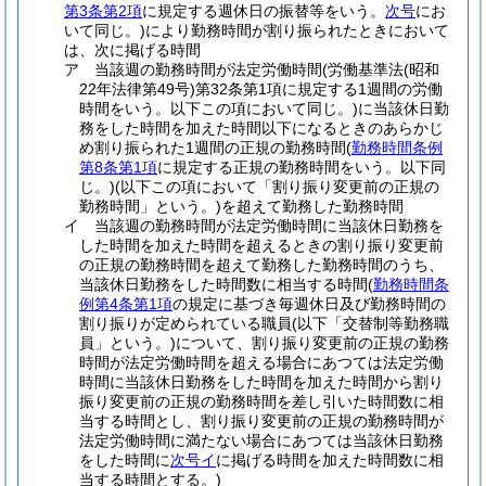
第3条第2項
に規定する週休日の振替等をいう。
次号
にお
いて同じ。)
により勤務時間が割り振られたときにおいて
は、次に掲げる時間
ア
当該週の勤務時間が法定労働時間
(労働基準法
(昭和
22年法律第49号)
第32条第1項に規定する1週間の労働
時間をいう。以下この項において同じ。)
に当該休日勤
務をした時間を加えた時間以下になるときのあらかじ
め割り振られた1週間の正規の勤務時間
(
勤務時間条例
第8条第1項
に規定する正規の勤務時間をいう。以下同
じ。)
(以下この項において「割り振り変更前の正規の
勤務時間」という。)
を超えて勤務した勤務時間
イ
当該週の勤務時間が法定労働時間に当該休日勤務を
した時間を加えた時間を超えるときの割り振り変更前
の正規の勤務時間を超えて勤務した勤務時間のうち、
当該休日勤務をした時間数に相当する時間
(
勤務時間条
例第4条第1項
の規定に基づき毎週休日及び勤務時間の
割り振りが定められている職員
(以下「交替制等勤務職
員」という。)
について、割り振り変更前の正規の勤務
時間が法定労働時間を超える場合にあつては法定労働
時間に当該休日勤務をした時間を加えた時間から割り
振り変更前の正規の勤務時間を差し引いた時間数に相
当する時間とし、割り振り変更前の正規の勤務時間が
法定労働時間に満たない場合にあつては当該休日勤務
をした時間に
次号イ
に掲げる時間を加えた時間数に相
当する時間とする。)