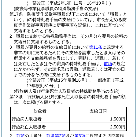
(一部改正〔平成2年規則11号・16年19号〕)
(防疫等作業従事職員の特殊勤務手当の支給)
第17条
防疫等作業従事職員
(以下この条において「職員」と
いう。)
の特殊勤務手当の支給については、市長が定める防
疫等作業従事実績簿に所要事項を記録し、これに基づいて
支給するものとする。
2
職員に支給する特殊勤務手当は、その月分を翌月の給料の
支給日に支給するものとする。
3
職員が翌月の給料の支給日前において
第11条
に規定する
非常の用に充てるためにその支給を請求したとき又はその
所属する支給義務者を異にして、異動し、退職し、若しく
は死亡したときはその職員の特殊勤務手当は、
前項
の規定
にかかわらず、その請求又は異動、退職若しくは死亡の日
までの分をその際に支給するものとする。
(全部改正〔平成15年規則16号〕、一部改正〔平成
17年規則51号〕)
(行旅病人及び行旅死亡人取扱者の特殊勤務手当の支給)
第18条
行旅病人及び行旅死亡人取扱者の特殊勤務手当の額
は、次に掲げる額とする。
対象者
支給日額
行旅病人取扱者
1,500円
行旅死亡人取扱者
2,500円
2
前項
の手当は、
前条第2項
及び
第3項
に規定する防疫等作