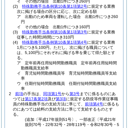
イ
その他の場合 出動1件につき260円
(2)
特殊勤務手当条例第10条第1項第2号
に規定する業務
次に掲げる場合の区分に応じ、次に定める額
ア
出動のため車両を運転した場合 出動1件につき260
円
イ
その他の場合 出動1件につき160円
(3)
特殊勤務手当条例第10条第1項第3号
に規定する業務
従事した時間1時間につき310円
(4)
特殊勤務手当条例第10条第1項第4号
に規定する業務
1月につき5,100円。
ただし、次に掲げる職員について
は、5,100円にそれぞれに掲げる率を乗じて得た額とす
る。
ア
定年前再任用短時間勤務職員 定年前再任用短時間
勤務職員支給率
イ
育児短時間勤務職員等 育児短時間勤務職員等支給
率
ウ
任期付短時間勤務職員 任期付短時間勤務職員支給
率
2
前項
の手当は、
同項第1号
から
第3号
までに係るものにあ
つては
第17条第2項
及び
第3項
に規定する防疫等作業従事職
員の特殊勤務手当の支給方法に準じて、
前項第4号
に係るも
のにあつては給料の支給方法に準じて支給するものとす
る。
(追加〔平成17年規則51号〕、一部改正〔平成21年
規則70号・22年32号・28年119号・令和2年30号・5