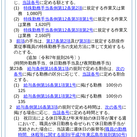
じ、
当該各号
に定める額とする。
(1)
特殊勤務手当条例第12条第2項
に規定する作業又は業
務 1,080円
(2)
特殊勤務手当条例第12条第3項第1号
に規定する作業又
は業務 1,620円
(3)
特殊勤務手当条例第12条第3項第2号
に規定する作業又
は業務 2,160円
3
前項
の手当は、
第17条第2項
及び
第3項
に規定する防疫作
業従事職員の特殊勤務手当の支給方法に準じて支給するも
のとする。
(追加〔令和7年規則26号〕)
(時間外勤務手当、休日勤務手当及び夜間勤務手当)
第23条
給与条例第16条第1項
の規則で定める割合は、
次の
各号
に掲げる勤務の区分に応じて、
当該各号
に定める割合
とする。
(1)
給与条例第16条第1項第1号
に掲げる勤務 100分の
125
(2)
給与条例第16条第1項第2号
に掲げる勤務 100分の
135
2
給与条例第16条第3項
の規則で定める時間は、
次の各号
に
掲げる場合に応じ、
当該各号
に定める時間とする。
(1)
祝日法による休日等及び年末年始の休日等が属する週
において、職員が休日勤務を命ぜられて休日勤務手当が
支給された場合に、当該週に週休日の振替等
(
職員の勤務
時間、休暇等に関する規則
(平成7年東広島市規則第50号)