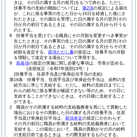
きは、その日の属する月の前月)
をもつて終わる。
ただし、
扶養手当の支給の開始については、
第2項
の規定による届出
が、これに係る事実の生じた日から15日を経過した後にさ
れたときは、その届出を受理した日の属する月の翌月
(その
日が月の初日であるときは、その日の属する月)
から行うも
のとする。
8
扶養手当を受けている職員にその月額を変更すべき事実が
生じたときは、その事実の生じた日の属する月の翌月
(その
日が月の初日であるときは、その日の属する月)
からその支
給額を改定する。
前項ただし書
の規定は、扶養手当の月額
を増額して改定する場合について準用する。
9
前各項
の規定の実施に関し必要な事項は、市長が定める。
(全部改正〔令和7年規則13号〕)
(扶養手当、住居手当及び単身赴任手当の支給)
第16条
扶養手当、住居手当及び単身赴任手当は、給料の支
給方法に準じて支給する。
ただし、給料の支給日までにこ
れらの給与に係る事実が確認できない等のため、その日に
支給することができないときは、その日後に支給すること
ができる。
2
職員がその所属する給料の支給義務者を異にして異動した
場合におけるその異動した日の属する月の扶養手当、住居
手当及び単身赴任手当は、
前項本文
の規定にかかわらず、
その月の初日に職員が所属する給料の支給義務者において
支給する。
この場合において、職員の異動がその月の給料
の支給日前であるときは、その際支給するものとする。