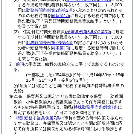
する育児短時間勤務職員等をいう。以下同じ。)
3,000
円に
勤務時間条例第2条第2項
の規定により定められたそ
の者の勤務時間を
同条第1項
に規定する勤務時間で除して
得た数
(以下「育児短時間勤務職員等支給率」という。)
を乗じて得た額
(3)
任期付短時間勤務職員
(
給与条例第5条の2第3項
に規定
する任期付短時間勤務職員をいう。以下同じ。)
3,000
円に
勤務時間条例第2条第4項
の規定により定められたそ
の者の勤務時間を
同条第1項
に規定する勤務時間で除して
得た数
(以下「任期付短時間勤務職員支給率」という。)
を乗じて得た額
2
前項
の手当は、給料の支給方法に準じて支給するものとす
る。
(一部改正〔昭和54年規則9号・平成14年30号・15年
16号・21年70号・令和5年2号〕)
(保育所又は認定こども園に勤務する職員の特殊勤務手当の
支給)
第21条
保育所又は認定こども園に勤務する保育士、幼稚園
教諭、小学校教諭又は養護教諭であって保育業務に従事す
るものの特殊勤務手当は、勤務
(
特殊勤務手当条例第7条
に
規定する勤務をいう。)
1日につき300円とする。
2
特殊勤務手当条例第7条
の市長が定める時間を割り振られ
てする勤務は、各保育所又は認定こども園の開所時間に応
じて保育所長又は園長が定める標準時間における勤務とす