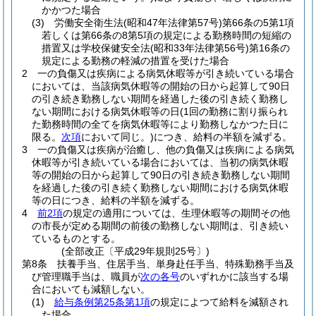
かかつた場合
(3)
労働安全衛生法
(昭和47年法律第57号)
第66条の5第1項
若しくは第66条の8第5項の規定による勤務時間の短縮の
措置又は学校保健安全法
(昭和33年法律第56号)
第16条の
規定による勤務の軽減の措置を受けた場合
2
一の負傷又は疾病による病気休暇等が引き続いている場合
においては、当該病気休暇等の開始の日から起算して90日
の引き続き勤務しない期間を経過した後の引き続く勤務し
ない期間における病気休暇等の日
(1回の勤務に割り振られ
た勤務時間の全てを病気休暇等により勤務しなかつた日に
限る。
次項
において同じ。)
につき、給料の半額を減ずる。
3
一の負傷又は疾病が治癒し、他の負傷又は疾病による病気
休暇等が引き続いている場合においては、当初の病気休暇
等の開始の日から起算して90日の引き続き勤務しない期間
を経過した後の引き続く勤務しない期間における病気休暇
等の日につき、給料の半額を減ずる。
4
前2項
の規定の適用については、生理休暇等の期間その他
の市長が定める期間の前後の勤務しない期間は、引き続い
ているものとする。
(全部改正〔平成29年規則25号〕)
第8条
扶養手当、住居手当、単身赴任手当、特殊勤務手当及
び管理職手当は、職員が
次の各号
のいずれかに該当する場
合においても減額しない。
(1)
給与条例第25条第1項
の規定によつて給料を減額され
た場合