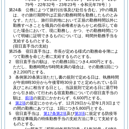
79号・22年32号・23年23号・令和元年78号〕)
第24条
公務によつて旅行
(出張及び赴任を含む。)
中の職員
は、その旅行期間中は正規の勤務時間を勤務したものとみ
なす。
ただし、旅行目的地において正規の勤務時間以外に
勤務すべきことを職員の任命権者があらかじめ指示して命
じた場合において、現に勤務し、かつ、その勤務時間につ
いて明確に証明できるものについては、時間外勤務手当を
支給するものとする。
(宿日直手当の支給)
第25条
宿日直手当は、市長が定める様式の勤務命令簿によ
つて勤務を命じた者に支給するものとする。
2
宿日直手当の額は、その勤務1回につき4,400円とする。
ただし、勤務時間が5時間未満の場合は、その勤務1回につ
き2,200円とする。
3
条例第20条第1項ただし書の規則で定める日は、執務時間
が午前8時30分から午後零時30分までと定められている日
及びこれに相当する日とし、当該規則で定める日に退庁時
から引き続いて行われる宿直勤務についての宿日直手当の
額は、
前項
の規定にかかわらず、6,600円とする。
4
第2項
の規定にかかわらず、12月29日から翌年1月3日まで
の間の勤務にあつては、1回につき5,800円とする。
5
宿日直手当は、
第17条第2項
及び
第3項
に規定する防疫等
作業従事職員の特殊勤務手当の支給方法に準じて支給する
ものとする。