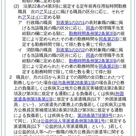
給額の欄に定める額
(2)
法第22条の4第3項に規定する定年前再任用短時間勤務
職員 次の
ア
又は
イ
に掲げる職員の区分に応じ、それぞ
れ
ア
又は
イ
に定める額
ア
行政職の職員
別表第1の2の1
の表対象職の欄に掲
げる当該職員の職の区分に応じ、
同表
の管理職手当支
給額の欄に定める額に、
勤務時間条例第2条第3項
の規
定により定められたその者の勤務時間を
同条第2項
に規
定する勤務時間で除して得た数を乗じて得た額
イ
消防職の職員
別表第1の2の2
の表対象職の欄に掲
げる当該職員の職の区分に応じ、
同表
の管理職手当支
給額の欄に定める額に、
勤務時間条例第2条第3項
の規
定により定められたその者の勤務時間を
同条第2項
に規
定する勤務時間で除して得た数を乗じて得た額
2
職員が、月の1日から末日までの期間の全日数にわたつて
勤務しなかつた場合
(
給与条例第28条第1項
の場合及び公務
上の負傷若しくは疾病又は地方公務員災害補償法第2条第2
項及び第3項に規定する通勤による負傷若しくは疾病
(
外国
派遣条例第3条第1項
に規定する派遣職員
(以下「外国派遣職
員」という。)
の派遣先の業務上の負傷若しくは疾病又は地
方公務員災害補償法第2条第2項及び第3項に規定する通勤
による負傷若しくは疾病を含む。
第28条第7項第9号
におい
て同じ。)
又は
公益的法人等派遣条例第3条第1号
に規定する
派遣職員
(以下「公益的法人等派遣職員」という。)
若しく
は公益的法人等への一般職の地方公務員の派遣等に関する