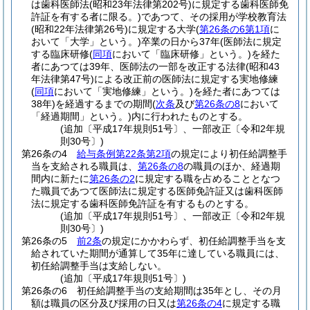
は歯科医師法
(昭和23年法律第202号)
に規定する歯科医師免
許証を有する者に限る。)
であつて、その採用が学校教育法
(昭和22年法律第26号)
に規定する大学
(
第26条の6第1項
に
おいて「大学」という。)
卒業の日から37年
(医師法に規定
する臨床研修
(
同項
において「臨床研修」という。)
を経た
者にあつては39年、医師法の一部を改正する法律
(昭和43
年法律第47号)
による改正前の医師法に規定する実地修練
(
同項
において「実地修練」という。)
を経た者にあつては
38年)
を経過するまでの期間
(
次条
及び
第26条の8
において
「経過期間」という。)
内に行われたものとする。
(追加〔平成17年規則51号〕、一部改正〔令和2年規
則30号〕)
第26条の4
給与条例第22条第2項
の規定により初任給調整手
当を支給される職員は、
第26条の8
の職員のほか、経過期
間内に新たに
第26条の2
に規定する職を占めることとなつ
た職員であつて医師法に規定する医師免許証又は歯科医師
法に規定する歯科医師免許証を有するものとする。
(追加〔平成17年規則51号〕、一部改正〔令和2年規
則30号〕)
第26条の5
前2条
の規定にかかわらず、初任給調整手当を支
給されていた期間が通算して35年に達している職員には、
初任給調整手当は支給しない。
(追加〔平成17年規則51号〕)
第26条の6
初任給調整手当の支給期間は35年とし、その月
額は職員の区分及び採用の日又は
第26条の4
に規定する職