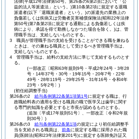
法律
(平成12年法律第50号。第26条の6第2項において「公
益的法人等派遣法」という。)
第10条第2項に規定する退職
派遣者
(以下「退職派遣者」という。)
の派遣先の業務上の
負傷若しくは疾病又は労働者災害補償保険法
(昭和22年法律
第50号)
第7条第2項に規定する通勤による負傷若しくは疾
病により、承認を得て勤務しなかつた場合を除く。)
は、管
理職手当は、支給しないものとする。
3
職員が管理職手当の支給を受けることができる職を兼ねる
ときは、その兼ねる職員として受けるべき管理職手当は、
支給しないものとする。
4
管理職手当は、給料の支給方法に準じて支給するものとす
る。
(一部改正〔昭和63年規則9号・平成2年24号・3年28
号・14年37号・30号・19年15号・20年7号・22年
49号・28年119号・29年25号・31年16号・令和4年
23号・5年2号〕)
(初任給調整手当)
第26条の2
給与条例第22条第1項第1号
に規定する職は、行
政職給料表の適用を受ける職員の職で医学又は歯学に関す
る専門的知識を必要とすると市長が認めるものとする。
(追加〔平成17年規則51号〕、一部改正〔令和2年規
則30号〕)
第26条の3
給与条例第22条第1項
の規定により初任給調整手
当を支給される職員は、
前条
に規定する職に採用された職
員
(医師法
(昭和23年法律第201号)
に規定する医師免許証又