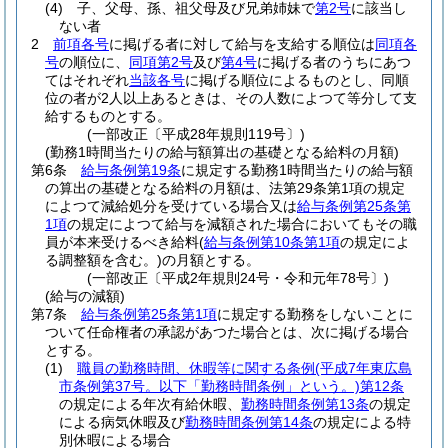
(4)
子、父母、孫、祖父母及び兄弟姉妹で
第2号
に該当し
ない者
2
前項各号
に掲げる者に対して給与を支給する順位は
同項各
号
の順位に、
同項第2号
及び
第4号
に掲げる者のうちにあつ
てはそれぞれ
当該各号
に掲げる順位によるものとし、同順
位の者が2人以上あるときは、その人数によつて等分して支
給するものとする。
(一部改正〔平成28年規則119号〕)
(勤務1時間当たりの給与額算出の基礎となる給料の月額)
第6条
給与条例第19条
に規定する勤務1時間当たりの給与額
の算出の基礎となる給料の月額は、法第29条第1項の規定
によつて減給処分を受けている場合又は
給与条例第25条第
1項
の規定によつて給与を減額された場合においてもその職
員が本来受けるべき給料
(
給与条例第10条第1項
の規定によ
る調整額を含む。)
の月額とする。
(一部改正〔平成2年規則24号・令和元年78号〕)
(給与の減額)
第7条
給与条例第25条第1項
に規定する勤務をしないことに
ついて任命権者の承認があつた場合とは、次に掲げる場合
とする。
(1)
職員の勤務時間、休暇等に関する条例
(平成7年東広島
市条例第37号。以下「勤務時間条例」という。)
第12条
の規定による年次有給休暇、
勤務時間条例第13条
の規定
による病気休暇及び
勤務時間条例第14条
の規定による特
別休暇による場合