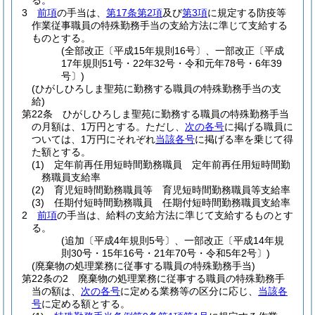
る。
3
前項
の手当は、
第17条第2項
及び
第3項
に規定する防疫等
作業従事職員の特殊勤務手当の支給方法に準じて支給する
ものとする。
(全部改正〔平成15年規則16号〕、一部改正〔平成
17年規則51号・22年32号・令和元年78号・6年39
号〕)
(ひがしひろしま聖苑に勤務する職員の特殊勤務手当の支
給)
第22条
ひがしひろしま聖苑に勤務する職員の特殊勤務手当
の月額は、1万円とする。
ただし、
次の各号
に掲げる職員に
ついては、1万円にそれぞれ
当該各号
に掲げる率を乗じて得
た額とする。
(1)
定年前再任用短時間勤務職員 定年前再任用短時間勤
務職員支給率
(2)
育児短時間勤務職員等 育児短時間勤務職員等支給率
(3)
任期付短時間勤務職員 任期付短時間勤務職員支給率
2
前項
の手当は、給料の支給方法に準じて支給するものとす
る。
(追加〔平成4年規則5号〕、一部改正〔平成14年規
則30号・15年16号・21年70号・令和5年2号〕)
(廃棄物の処理業務に従事する職員の特殊勤務手当)
第22条の2
廃棄物の処理業務に従事する職員の特殊勤務手
当の額は、
次の各号
に定める業務等の区分に応じ、
当該各
号
に定める額とする。