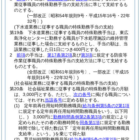
業従事職員の特殊勤務手当の支給方法に準じて支給するも
のとする。
(一部改正〔昭和54年規則9号・平成15年16号・22年
32号〕)
(下水道業務に従事する職員の特殊勤務手当の支給)
第19条
下水道業務に従事する職員の特殊勤務手当は、東広
島浄化センターに勤務する職員が下水処理施設の維持管理
業務に従事した場合に支給するものとし、手当の額は、当
該業務に従事した日1日につき400円とする。
2
前項
の手当は、
第17条第2項
及び
第3項
に規定する防疫等
作業従事職員の特殊勤務手当の支給方法に準じて支給する
ものとする。
(全部改正〔昭和61年規則6号〕、一部改正〔平成15
年規則16号・22年32号〕)
(社会福祉業務に従事する職員の特殊勤務手当の支給)
第20条
社会福祉業務に従事する職員の特殊勤務手当の月額
は、3,000円とする。
ただし、
次の各号
に掲げる職員につい
ては、それぞれ
当該各号
に定める額とする。
(1)
定年前再任用短時間勤務職員
(
給与条例第5条の2第1項
に規定する定年前再任用短時間勤務職員をいう。以下同
じ。)
3,000円に
勤務時間条例第2条第3項
の規定により
定められたその者の勤務時間を
同条第1項
に規定する勤務
時間で除して得た数
(以下「定年前再任用短時間勤務職員
支給率」という。)
を乗じて得た額
(2)
育児短時間勤務職員等
(
給与条例第5条の2第2項
に規定