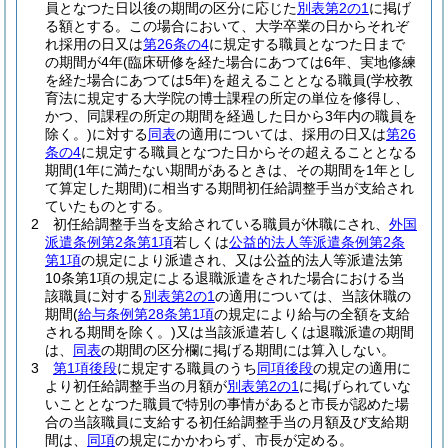
員となつた日以後の期間の区分に応じた
別表第2の1
に掲げ
る額とする。
この場合において、大学卒業の日からそれぞ
れ採用の日又は
第26条の4
に規定する職員となつた日まで
の期間が4年
(臨床研修を経た場合にあつては6年、実地修練
を経た場合にあつては5年)
を超えることとなる職員
(学校教
育法に規定する大学院の博士課程の所定の単位を修得し、
かつ、同課程の所定の期間を経過した日から3年内の職員を
除く。)
に対する
同表
の適用については、採用の日又は
第26
条の4
に規定する職員となつた日からその超えることとなる
期間
(1年に満たない期間があるときは、その期間を1年とし
て算定した期間)
に相当する期間初任給調整手当が支給され
ていたものとする。
2
初任給調整手当を支給されている職員が休職にされ、
外国
派遣条例第2条第1項
若しくは
公益的法人等派遣条例第2条
第1項
の規定により派遣され、又は公益的法人等派遣法第
10条第1項の規定による退職派遣をされた場合における当
該職員に対する
別表第2の1
の適用については、当該休職の
期間
(
給与条例第28条第1項
の規定により給与の全額を支給
される期間を除く。)
又は当該派遣若しくは退職派遣の期間
は、
同表
の期間の区分欄に掲げる期間には算入しない。
3
第1項後段
に規定する職員のうち
同項後段
の規定の適用に
より初任給調整手当の月額が
別表第2の1
に掲げられていな
いこととなつた職員で特別の事情があると市長が認めた場
合の当該職員に支給する初任給調整手当の月額及び支給期
間は、
同項
の規定にかかわらず、市長が定める。