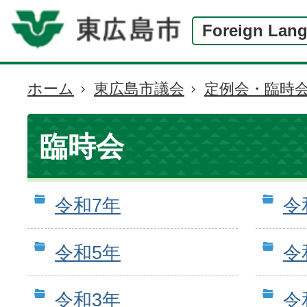
Foreign Lan
ホーム
東広島市議会
定例会・臨時
現
在
の
臨時会
位
置
令和7年
令
令和5年
令
令和3年
令