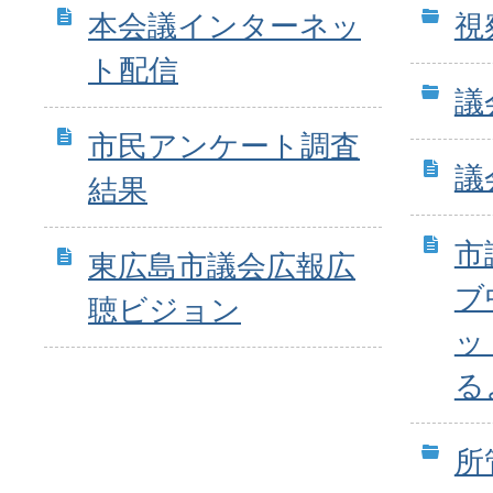
本会議インターネッ
視
ト配信
議
市民アンケート調査
議
結果
市
東広島市議会広報広
ブ
聴ビジョン
ッ
る
所