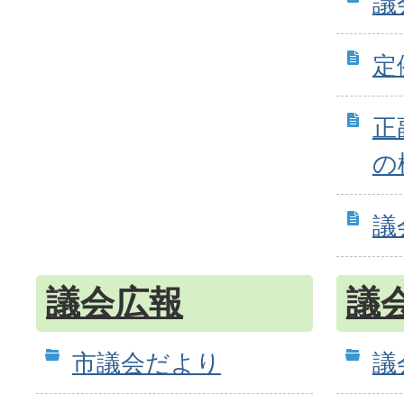
議
定
正
の
議
議会広報
議
市議会だより
議