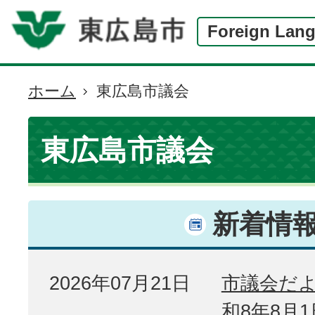
Foreign Lan
ホーム
東広島市議会
現
在
の
東広島市議会
位
置
新着情
2026年07月21日
市議会だよ
和8年8月