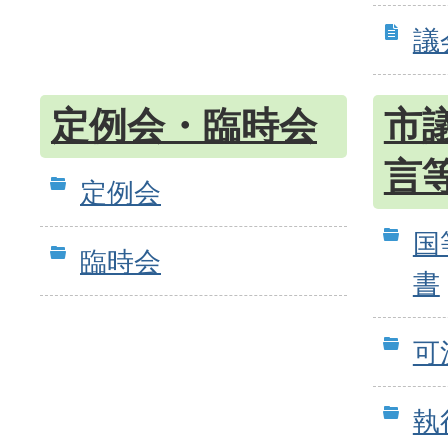
議
定例会・臨時会
市
言
定例会
国
臨時会
書
可
執