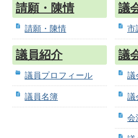
請願・陳情
議
請願・陳情
市
議員紹介
議
議員プロフィール
議
議員名簿
議
会