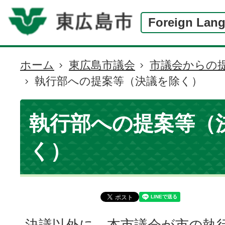
Foreign Lan
ホーム
東広島市議会
市議会からの
現
執行部への提案等（決議を除く）
在
の
位
執行部への提案等（
置
く）
決議以外に、本市議会が市の執