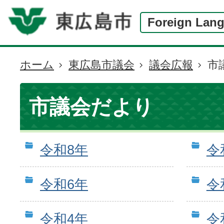
Foreign Lan
ホーム
東広島市議会
議会広報
市
現
在
の
市議会だより
位
置
令和8年
令
令和6年
令
令和4年
令