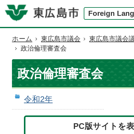
Foreign Lan
ホーム
東広島市議会
東広島市議会
現
政治倫理審査会
在
の
位
政治倫理審査会
置
令和2年
PC版サイトを