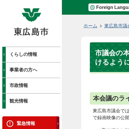
Foreign Langu
現
ホーム
東広島市議
在
の
位
市議会の
置
くらしの情報
けるよう
事業者の方へ
市政情報
本会議のラ
観光情報
東広島市議会で
で録画映像の公
緊急情報