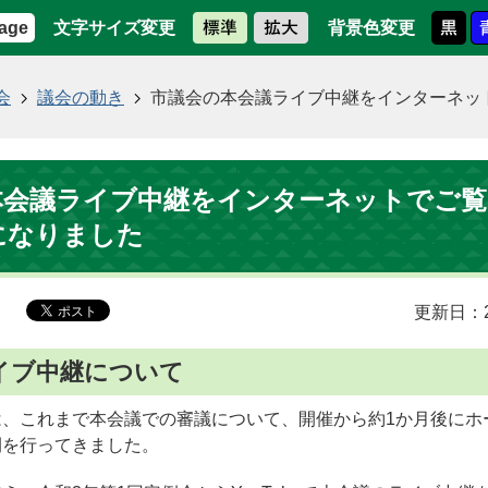
文字サイズ変更
背景色変更
age
会
議会の動き
市議会の本会議ライブ中継をインターネッ
本会議ライブ中継をインターネットでご
になりました
更新日：2
イブ中継について
は、これまで本会議での審議について、開催から約1か月後にホ
開を行ってきました。