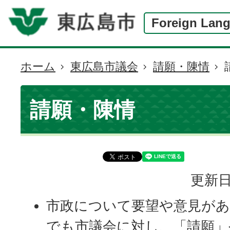
Foreign Lan
ホーム
東広島市議会
請願・陳情
現
在
の
請願・陳情
位
置
更新日
市政について要望や意見が
でも市議会に対し、「請願」