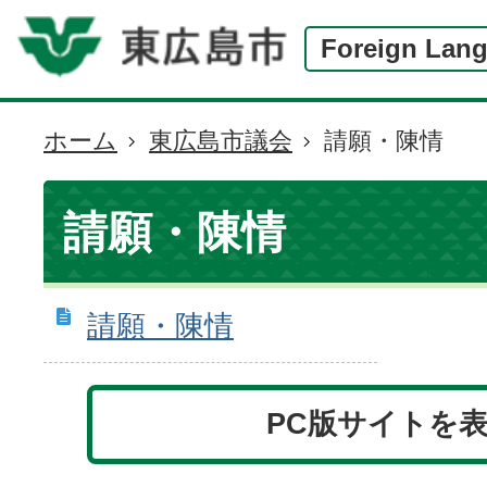
Foreign Lan
ホーム
東広島市議会
請願・陳情
現
在
の
請願・陳情
位
置
請願・陳情
PC版サイトを