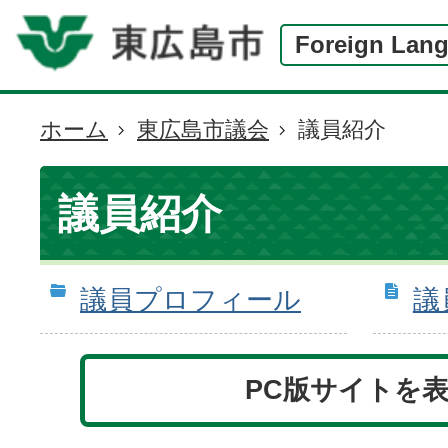
Foreign Lan
ホーム
東広島市議会
議員紹介
現
在
の
議員紹介
位
置
議員プロフィール
議
PC版サイトを