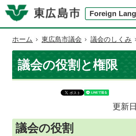
Foreign Lan
ホーム
東広島市議会
議会のしくみ
現
在
の
議会の役割と権限
位
置
更新日
議会の役割