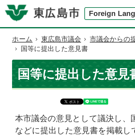
Foreign Lan
ホーム
東広島市議会
市議会からの
現
国等に提出した意見書
在
の
位
国等に提出した意見
置
本市議会の意見として議決し、
などに提出した意見書を掲載し