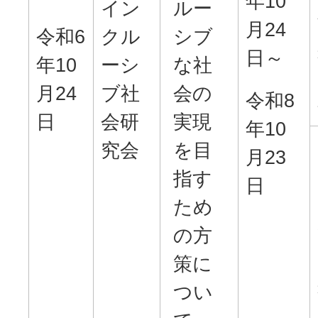
年10
イン
ルー
月24
令和6
クル
シブ
日～
年10
ーシ
な社
月24
ブ社
会の
令和8
日
会研
実現
年10
究会
を目
月23
指す
日
ため
の方
策に
つい