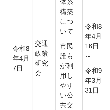
体系
構築
につ
令和8
いて
年4月
交通
市民
16日
令和8
政策
誰も
～
年4月
研究
が利
7日
令和9
会
用し
年3月
やす
31日
い公
共交