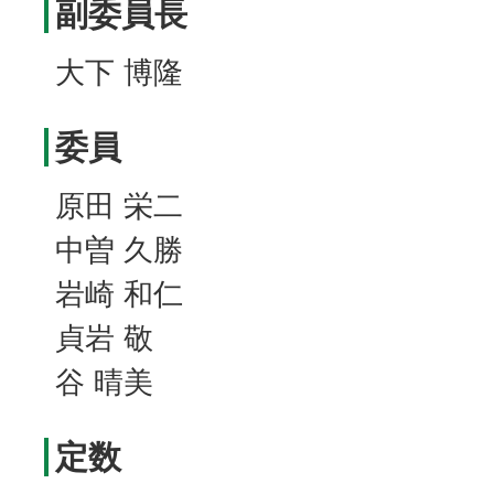
副委員長
大下 博隆
委員
原田 栄二
中曽 久勝
岩崎 和仁
貞岩 敬
谷 晴美
定数