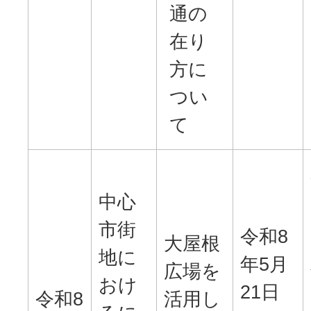
通の
在り
方に
つい
て
中心
市街
令和8
大屋根
地に
年5月
広場を
おけ
21日
令和8
活用し