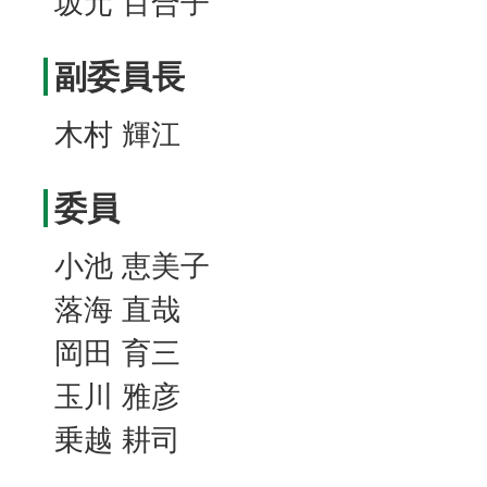
坂元 百合子
副委員長
木村 輝江
委員
小池 恵美子
落海 直哉
岡田 育三
玉川 雅彦
乗越 耕司