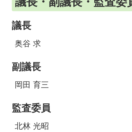
議長・副議長・監査委
議長
奥谷 求
副議長
岡田 育三
監査委員
北林 光昭