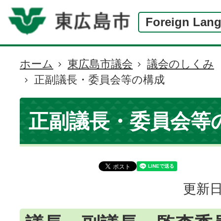
Foreign Lan
ホーム
東広島市議会
議会のしくみ
現
正副議長・委員会等の構成
在
の
位
正副議長・委員会等
置
更新日