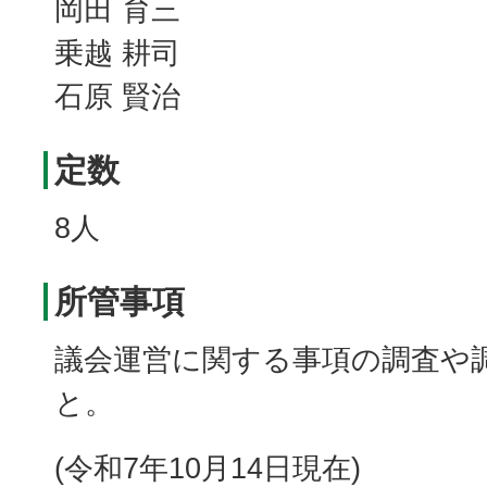
岡田 育三
乗越 耕司
石原 賢治
定数
8人
所管事項
議会運営に関する事項の調査や
と。
(令和7年10月14日現在)