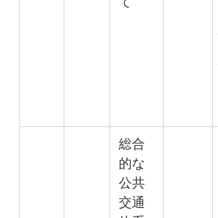
て
総合
的な
公共
交通